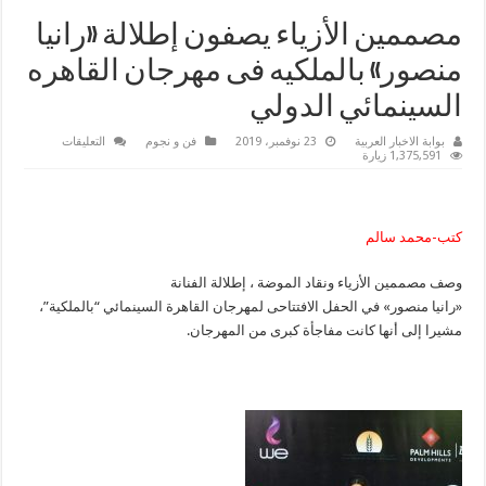
مصممين الأزياء يصفون إطلالة «رانيا
منصور» بالملكيه فى مهرجان القاهره
السينمائي الدولي
على
بوابة الاخبار العربية
23 نوفمبر، 2019
فن و نجوم
التعليقات
مصممين
1,375,591 زيارة
الأزياء
يصفون
إطلالة
«رانيا
منصور»
كتب-محمد سالم
بالملكيه
فى
مهرجان
وصف مصممين الأزياء ونقاد الموضة ، إطلالة الفنانة
القاهره
السينمائي
«رانيا منصور» في الحفل الافتتاحى لمهرجان القاهرة السينمائي “بالملكية”،
الدولي
مغلقة
مشيرا إلى أنها كانت مفاجأة كبرى من المهرجان.