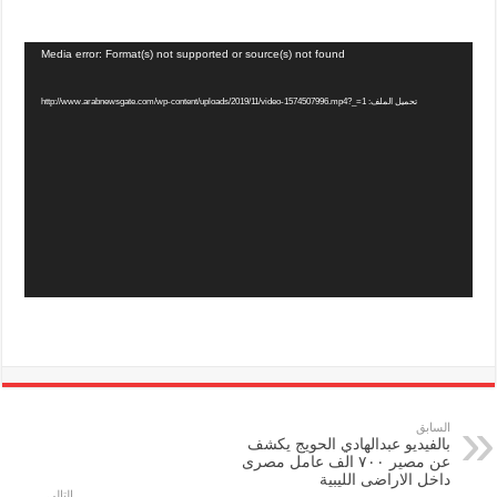
Media error: Format(s) not supported or source(s) not found
تحميل الملف: http://www.arabnewsgate.com/wp-content/uploads/2019/11/video-1574507996.mp4?_=1
السابق
بالفيديو عبدالهادي الحويج يكشف
عن مصير ٧٠٠ الف عامل مصرى
داخل الاراضى الليبية
التالي