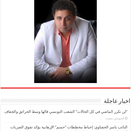
اخبار عاجلة
“لن نكرر الماضي في كل الحالات” الشعب التونسي قالها وسط الحرائق والجفاف
‏أسبوعين مضت
النائب ياسر الحفناوي: إحباط مخططات “حسم” الإرهابية يؤكد تفوق الضربات