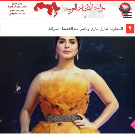
المطرب طارق غازي وناصر عبدالحفيظ.. شراكة فنية ترسم ملا