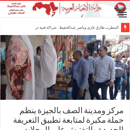
المطرب طارق غازي وناصر عبدالحفيظ.. شراكة فنية ترسم ملامح مستقبل الكليب الغ
مركز ومدينة الصف بالجيزة ينظم
حملة مكبرة لمتابعة تطبيق التعريفة