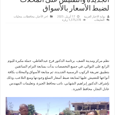
الجديدة والتفتيش على المحلات
لضبط الأسعار بالأسواق
بوابة الاخبار العربية
17 أبريل، 2025
اخر الأخبار
,
محافظات
,
محليات
على
التعليقات
1,375,378 زيارة
مركز
ومدينة
الصف
بالجيزة
ينظم
حملة
مكبرة
لمتابعة
تطبيق
التعريفة
الجديدة
والتفتيش
نظم مركز ومدينة الصف، برئاسة الدكتور فرج عبدالعاطي، حملة مكبرة لليوم
على
الرابع على التوالي، في جميع التخصصات بدأت بمتابعة التزام السائقين
المحلات
لضبط
بتطبيق تعريفة الركوب الرسمية الجديدة، ثم متابعة الأسواق والمحلات بكافة
الأسعار
بالأسواق
أنواعها للتفتيش عليها لمتابعة ضبط أسعار السلع وجودتها ومنع التلاعب، وذلك
مغلقة
بإشراف الدكتور إبراهيم الشهابي، نائب محافظ الجيزة، وتعليمات المهندس
عادل النجار، محافظ الجيزة .