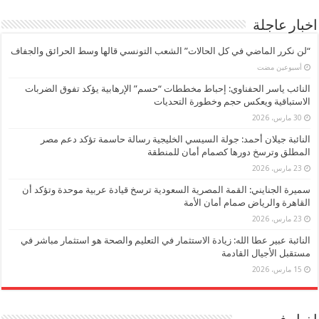
اخبار عاجلة
“لن نكرر الماضي في كل الحالات” الشعب التونسي قالها وسط الحرائق والجفاف
‏أسبوعين مضت
النائب ياسر الحفناوي: إحباط مخططات “حسم” الإرهابية يؤكد تفوق الضربات
الاستباقية ويعكس حجم وخطورة التحديات
30 مارس، 2026
النائبة جيلان أحمد: جولة السيسي الخليجية رسالة حاسمة تؤكد دعم مصر
المطلق وترسخ دورها كصمام أمان للمنطقة
23 مارس، 2026
سميرة الجنايني: القمة المصرية السعودية ترسخ قيادة عربية موحدة وتؤكد أن
القاهرة والرياض صمام أمان الأمة
23 مارس، 2026
النائبة عبير عطا الله: زيادة الاستثمار في التعليم والصحة هو استثمار مباشر في
مستقبل الأجيال القادمة
15 مارس، 2026