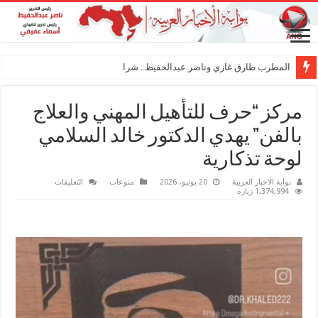
المطرب طارق غازي وناصر عبدالحفيظ.. شراكة فنية ترسم
مركز “حرف للتأهيل المهني والعلاج
بالفن” يهدي الدكتور خالد السلامي
لوحة تذكارية
على
بوابة الاخبار العربية
20 يونيو، 2026
منوعات
التعليقات
مركز
1,374,994 زيارة
“حرف
للتأهيل
المهني
والعلاج
بالفن”
يهدي
الدكتور
خالد
السلامي
لوحة
تذكارية
مغلقة