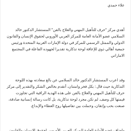
علاء حمدي
أهدي مركز “حرف للتأهيل المهني والعلاج بالفن” المستشار الدكتور خالد
السلامي عضو الأمانة العامة للمركز العربي الأوروبي لحقوق الإنسان والقانون
الدولي والممثل الرسمي للمركز في دولة الإمارات العربية المتحدة ورئيس
جمعية أهالي ذوي للإعاقة لوحة تذكارية تقديرا لجهوده الفاعلة في المجتمع
الاماراتي
وقد اعرب المستشار الدكتور خالد السلامي عن بالغ سعادته بهذه اللوحة
التذكارية حيث قال : بكل فخر وامتنان، أتقدم بخالص الشكر والتقدير إلى مركز
حرف للتأهيل المهني والعلاج بالفن على هذه الهدية الراقية التي تجاوزت
قيمتها كل وصف. لم تكن مجرد لوحة تذكارية، بل كانت رسالة إنسانية صادقة،
صنعت بحب وإتقان، وحملت بين تفاصيلها روح العطاء والإبداع.
واضاف عضو الأمانة العامة للمركز العربي الأوروبي لحقوق الإنسان والقانون