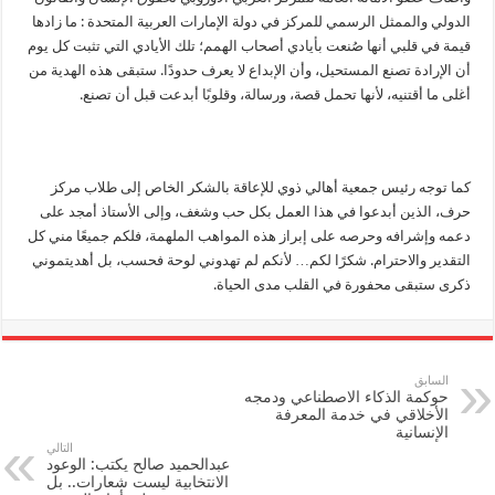
الدولي والممثل الرسمي للمركز في دولة الإمارات العربية المتحدة : ما زادها
قيمة في قلبي أنها صُنعت بأيادي أصحاب الهمم؛ تلك الأيادي التي تثبت كل يوم
أن الإرادة تصنع المستحيل، وأن الإبداع لا يعرف حدودًا. ستبقى هذه الهدية من
أغلى ما أقتنيه، لأنها تحمل قصة، ورسالة، وقلوبًا أبدعت قبل أن تصنع.
كما توجه رئيس جمعية أهالي ذوي للإعاقة بالشكر الخاص إلى طلاب مركز
حرف، الذين أبدعوا في هذا العمل بكل حب وشغف، وإلى الأستاذ أمجد على
دعمه وإشرافه وحرصه على إبراز هذه المواهب الملهمة، فلكم جميعًا مني كل
التقدير والاحترام. شكرًا لكم… لأنكم لم تهدوني لوحة فحسب، بل أهديتموني
ذكرى ستبقى محفورة في القلب مدى الحياة.
السابق
حوكمة الذكاء الاصطناعي ودمجه
الأخلاقي في خدمة المعرفة
الإنسانية
التالي
عبدالحميد صالح يكتب: الوعود
الانتخابية ليست شعارات.. بل