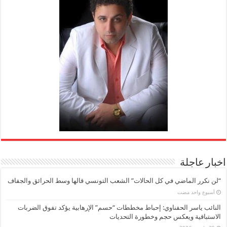
اخبار عاجلة
“لن نكرر الماضي في كل الحالات” الشعب التونسي قالها وسط الحرائق والجفاف
‏أسبوع واحد مضت
النائب ياسر الحفناوي: إحباط مخططات “حسم” الإرهابية يؤكد تفوق الضربات
الاستباقية ويعكس حجم وخطورة التحديات