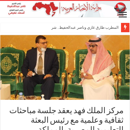
المطرب طارق غازي وناصر عبدالحفيظ.. شراكة فنية ت
مركز الملك فهد يعقد جلسة مباحثات
ثقافية وعلمية مع رئيس البعثة