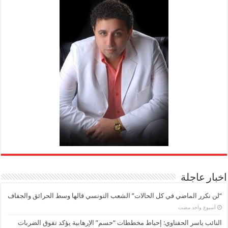
اخبار عاجلة
“لن نكرر الماضي في كل الحالات” الشعب التونسي قالها وسط الحرائق والجفاف
‏أسبوع واحد مضت
النائب ياسر الحفناوي: إحباط مخططات “حسم” الإرهابية يؤكد تفوق الضربات