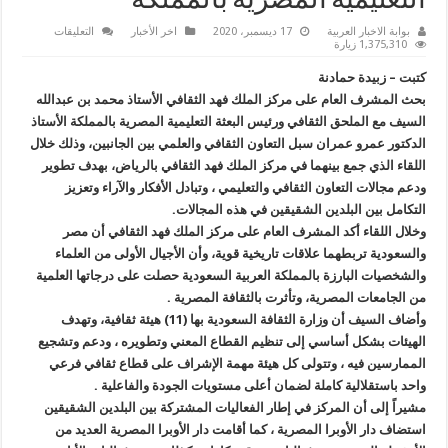
التعليمية المصرية بالمملكة
على
بوابة الاخبار العربية
17 ديسمبر، 2020
اخر الأخبار
التعليقات
مركز
1,375,310 زيارة
الملك
فهد
كتبت – زبيدة حمادنة
يعقد
جلسة
بحث المشرف العام على مركز الملك فهد الثقافي الأستاذ محمد بن عبدالله
مباحثات
السيف مع الملحق الثقافي ورئيس البعثة التعليمية المصرية بالمملكة الأستاذ
ثقافية
وعلمية
الدكتور عمرو عمران سبل التعاون الثقافي والعلمي بين الجانبين، وذلك خلال
مع
رئيس
اللقاء الذي جمع بينهما في مركز الملك فهد الثقافي بالرياض، بهدف تطوير
البعثة
ودعم مجالات التعاون الثقافي والتعليمي ، وتبادل الأفكار والآراء وتعزيز
التعليمية
المصرية
التكامل بين البلدين الشقيقين في هذه المجالات.
بالمملكة
مغلقة
وخلال اللقاء أكد المشرف العام على مركز الملك فهد الثقافي أن مصر
والسعودية تربطهما علاقات تاريخية قوية، وأن الأجيال الأولى من العلماء
والشخصيات البارزة بالمملكة العربية السعودية حصلت على درجاتها العلمية
من الجامعات المصرية، وتأثرت بالثقافة المصرية .
وأضاف السيف أن وزارة الثقافة السعودية بها (11) هيئة ثقافية، وتهدف
الهيئات بشكل أساسي إلى تنظيم القطاع المعني وتطويره ، ودعم وتشجيع
الممارسين فيه ، وتتولى كل هيئة مهمة الإشراف على قطاع ثقافي فرعي
واحد باستقلالية كاملة لضمان أعلى مستويات الجودة والفاعلية .
مشيراً إلى أن المركز في إطار الفعاليات المشتركة بين البلدين الشقيقين
استضاف دار الأوبرا المصرية ، كما أقامت دار الأوبرا المصرية العديد من