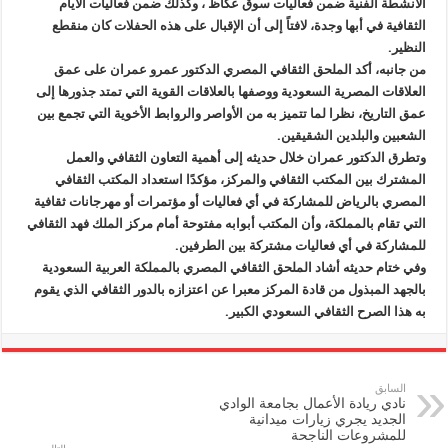
الأنشطة الفنية ضمن فعاليات سوق عكاظ ، وكذلك ضمن فعاليات الأيام
الثقافية في أبها وجدة، لافتاً إلى أن الإقبال على هذه الحفلات كان منقطع
النظير.
من جانبه، أكد الملحق الثقافي المصري الدكتور عمرو عمران على عمق
العلاقات المصرية السعودية ووصفها بالعلاقات القوية التي تمتد جذورها إلى
عمق التاريخ، نظرا لما تتميز به من الأواصر والروابط الأخوية التي تجمع بين
الشعبين والبلدين الشقيقين.
وتطرق الدكتور عمران خلال حديثه إلى أهمية التعاون الثقافي والعمل
المشترك بين المكتب الثقافي والمركز، مؤكدًا استعداد المكتب الثقافي
المصري بالرياض للمشاركة في أي فعاليات أو مؤتمرات أو مهرجانات ثقافية
التي تقام بالمملكة، وأن المكتب أبوابه مفتوحة أمام مركز الملك فهد الثقافي
للمشاركة في أي فعاليات مشتركة بين الطرفين.
وفي ختام حديثه أشاد الملحق الثقافي المصري بالمملكة العربية السعودية
بالجهد المبذول من قادة المركز معبرا عن اعتزازه بالدور الثقافي الذي يقوم
به هذا الصرح الثقافي السعودي الكبير.
السابق
نادي ريادة الأعمال بجامعة الوادي
الجديد يجري زيارات ميدانية
للمشروعات الناجحة