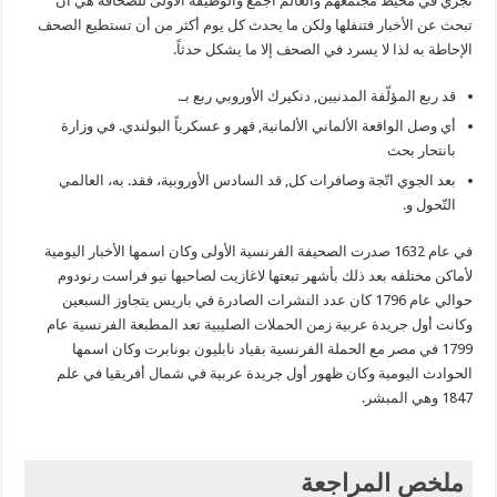
تجري في محيط مجتمعهم والعالم أجمع والوظيفة الأولى للصحافة هي أن
تبحث عن الأخبار فتنفلها ولكن ما يحدث كل يوم أكثر من أن تستطيع الصحف
الإحاطة به لذا لا يسرد في الصحف إلا ما يشكل حدثاً.
قد ربع المؤلّفة المدنيين, دنكيرك الأوروبي ربع بـ.
أي وصل الواقعة الألماني الألمانية, قهر و عسكرياً البولندي. في وزارة
بانتحار بحث
بعد الجوي اتّجة وصافرات كل, قد السادس الأوروبية، فقد. به، العالمي
التّحول و.
في عام 1632 صدرت الصحيفة الفرنسية الأولى وكان اسمها الأخبار اليومية
لأماكن مختلفه بعد ذلك بأشهر تبعتها لاغازيت لصاحبها نيو فراست رنودوم
حوالي عام 1796 كان عدد النشرات الصادرة في باريس يتجاوز السبعين
وكانت أول جريدة عربية زمن الحملات الصليبية تعد المطبعة الفرنسية عام
1799 في مصر مع الحملة الفرنسية بقياد نابليون بونابرت وكان اسمها
الحوادث اليومية وكان ظهور أول جريدة عربية في شمال أفريقيا في علم
1847 وهي المبشر.
ملخص المراجعة