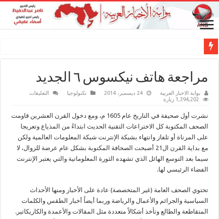
مراجعة هاتف نيكسوس ٦ الجديد
على
بوابة الاخبار العربية
24 ديسمبر، 2014
تكنولوجيا
التعليقات
مراجعة
1,394,202 زيارة
هاتف
نيكسوس
نشرت أول صحيفة في التاريخ عام 1605 م، ومع دخول القرن العشرين قاومت
٦
الجديد
الصحف المكتوبة كل الاختراعات التقنية الحديث ابتداءً من المذياع وتعريجا
مغلقة
على المرناة أو تلفاز وانتهاء بشبكة الإنترنت شبكة المعلومات العالمية ولكن
مع بداية القرن ال21 أصبحت الصحافة المكتوبة بشكل عام عرضة للزوال، لا
سيما بعد التوسع الهائل الذي تشهده الثورة المعلوماتية والتي يعتبر الإنترنت
الفضاء الرئيسي لها.
تحتوي الصحف العامة (غير المتخصصة) عادة على الأخبار ومنها الأحداث
السياسية والجرائم والأعمال والرياضة وربما أيضاً أخبار الطقس والكلمات
المتقاطعة والطالع وتأخذ أشكالاً متعددة مثل المقالات والأعمدة والكاريكاتير.