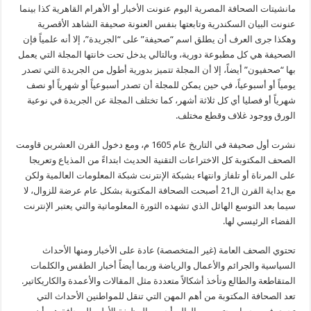
مانشيتات الصحافة المصرية اليوم عنونت الأخبار أو الأهرام القاهرية كذا بينما
عنونت البيان السكندرية وتابعتها بنفس العنونة صحيفة الشاهد الأقصرية
وهكذا جرى العرف أن يطلق اسم “صحيفة” على “الجريدة”، إلا أنه علمياً فإن
الصحيفة هي كل مطبوعة دورية، وبالتالي يدخل تحت خانتها المجلة التي يعمل
بها “صحفيون” أيضاً، إلا أن المجلة تتميز بدورية أطول من الجريدة التي تصدر
يومياً أو أسبوعياً، في حين يمكن للمجلة أن تصدر أسبوعياً أو شهرياً أو نصف
شهرياً أو فصليا أي كل ثلاثة أشهر، كما تختلف المجلة عن الجريدة في نوعية
الورق ووجود غلاف وقطع مختلف.
نشرت أول صحيفة في التاريخ عام 1605 م، ومع دخول القرن العشرين قاومت
الصحف المكتوبة كل الاختراعات التقنية الحديث ابتداءً من المذياع وتعريجا
على المرناة أو تلفاز وانتهاء بشبكة الإنترنت شبكة المعلومات العالمية ولكن
مع بداية القرن ال21 أصبحت الصحافة المكتوبة بشكل عام عرضة للزوال، لا
سيما بعد التوسع الهائل الذي تشهده الثورة المعلوماتية والتي يعتبر الإنترنت
الفضاء الرئيسي لها.
تحتوي الصحف العامة (غير المتخصصة) عادة على الأخبار ومنها الأحداث
السياسية والجرائم والأعمال والرياضة وربما أيضاً أخبار الطقس والكلمات
المتقاطعة والطالع وتأخذ أشكالاً متعددة مثل المقالات والأعمدة والكاريكاتير.
تعد الصحافة المكتوبة من أهم المهن التي تنقل للمواطنين الأحداث التي