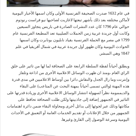
في عام 1632 صدرت الصحيفة الفرنسية الأولى وكان اسمها الأخبار اليومية
لأماكن مختلفه بعد ذلك بأشهر تبعتها لاغازيت لصاحبها نيو فراست رنودوم
حوالي عام 1796 كان عدد النشرات الصادرة في باريس يتجاوز السبعين
وكانت أول جريدة عربية زمن الحملات الصليبية تعد المطبعة الفرنسية عام
1799 في مصر مع الحملة الفرنسية بقياد نابليون بونابرت وكان اسمها
الحوادث اليومية وكان ظهور أول جريدة عربية في شمال أفريقيا في علم
1847 وهي المبشر.
ويطلق أحياناً لفظة السلطة الرابعة على الصحافة لما لها من تاثير على خلق
الراي العام ،ومنذ ان ظهرت الوسائل الاعلامية الأخرى من اذاعة وتلفاز
وإنترنت وما زال الجدل والنقاش دائرا بين أوساط الاعلاميين في مدى قدرة
هذه المهنة (والتي تسمى أحياناً بمهنة البحث عن المتاعب) على البقاء
والديممومة نظراً لسهولة انتشار الوسائل الاعلامية الأخرى وزيادة قدرتها على
التاثير في الجمهور إضافة إلى جاذبيتها ولكن ظلت الصحافة تحافظ على
مكانتها وذلك عبر لجوئها إلى بدائل أخرى ومحاولة البقاء ضمن دائرة اهتمامات
الجمهور من خلال الإعلانات أو تقديم الخدمات العامة أو التعمق في الأحداث
اليومية وسرعة الوصول إلى القارئ وغيرها.