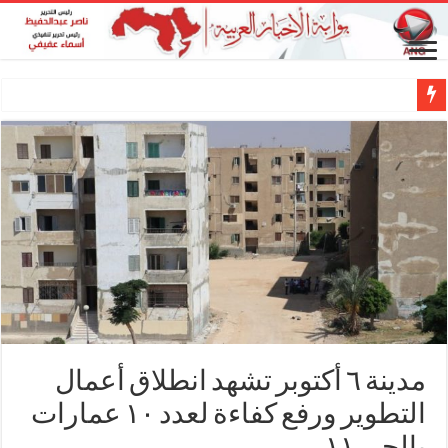
المطرب طارق غازي وناصر عبدالحفيظ.. شراكة فنية ترسم ملامح مستقبل الكليب ال
مدينة ٦ أكتوبر تشهد انطلاق أعمال
التطوير ورفع كفاءة لعدد ١٠ عمارات