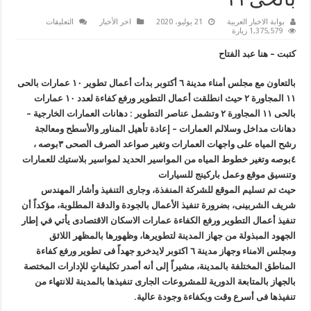
بالحى ١١
على
بوابة الاخبار العربية
21 يوليو، 2020
اخر الأخبار
التعليقات
مدينة
1,375,579 زيارة
٦
أكتوبر
كتبت – هنا عبد الفتاح
تشهد
انطلاق
أعمال
بالتعاون مع مجلس أمناء مدينة ٦ أكتوبر بدأت أعمال تطوير ١٠ عمارات بالحى
التطوير
ورفع
١١ المجاورة ٢ حيث انطلقت أعمال التطوير ورفع كفاءة لعدد ١٠ عمارات
كفاءة
لعدد
بالحى ١١ المجاورة ٢ وتشمل عناصر التطوير : دهانات العمارات الخارجية –
١٠
دهانات مداخل وسلالم العمارات – إعادة تأهيل المناور والأسطح ومعالجة
عمارات
بالحى
رشح المياه على واجهات الع
مارات وتغير صواعد الصرف الصحى ٣بوصه ،
١١
مغلقة
٤بوصه وتغير خطوط المياه من المواسير الحديد لمواسير بلاستيك للعمارات
وتنسيق موقع وعمل باركينج للسيارات
حيث تم تسليم الموقع للشركة المنفذة، وجارى التنفيذ وأشار المهندس
شريف الشربينى، بضرورة تنفيذ الأعمال بالجودة والدقة المطلوبة، مؤكداً أن
تنفيذ أعمال التطوير ورفع الكفاءة عمارات الاسكان الاقتصادى يأتي في إطار
الجهود المبذولة من جهاز المدينة لتطويرها، وظهورها بالمظهر اللائق‬
ومجلس الامناء وجهاز مدينة ٦ اكتوبر لايدخرو جهداً فى تطوير ورفع كفاءة
المناطق المختلفة بالمدينة، مشيراً إلى أنه أصدر تكليفاتٍ للإدارات المختصة
بالجهاز بالمتابعة الدورية للمشروعات الجارى تنفيذها بالمدينة للانتهاء من
تنفيذها فى أسرع وقت وبكفاءة وجودة عالية.