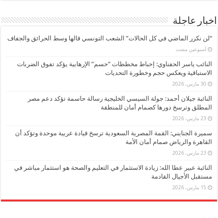
اخبار عاجلة
“لن نكرر الماضي في كل الحالات” الشعب التونسي قالها وسط الحرائق والجفاف
‏أسبوعين مضت
النائب ياسر الحفناوي: إحباط مخططات “حسم” الإرهابية يؤكد تفوق الضربات
الاستباقية ويعكس حجم وخطورة التحديات
30 مارس، 2026
النائبة جيلان أحمد: جولة السيسي الخليجية رسالة حاسمة تؤكد دعم مصر
المطلق وترسخ دورها كصمام أمان للمنطقة
23 مارس، 2026
سميرة الجنايني: القمة المصرية السعودية ترسخ قيادة عربية موحدة وتؤكد أن
القاهرة والرياض صمام أمان الأمة
23 مارس، 2026
النائبة عبير عطا الله: زيادة الاستثمار في التعليم والصحة هو استثمار مباشر في
مستقبل الأجيال القادمة
15 مارس، 2026