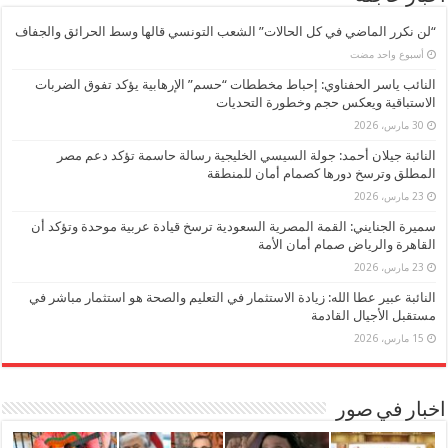
“لن نكرر الماضي في كل الحالات” الشعب التونسي قالها وسط الحرائق والجفاف
‏أسبوع واحد مضت
النائب ياسر الحفناوي: إحباط مخططات “حسم” الإرهابية يؤكد تفوق الضربات
الاستباقية ويعكس حجم وخطورة التحديات
30 مارس، 2026
النائبة جيلان أحمد: جولة السيسي الخليجية رسالة حاسمة تؤكد دعم مصر
المطلق وترسخ دورها كصمام أمان للمنطقة
23 مارس، 2026
سميرة الجنايني: القمة المصرية السعودية ترسخ قيادة عربية موحدة وتؤكد أن
القاهرة والرياض صمام أمان الأمة
23 مارس، 2026
النائبة عبير عطا الله: زيادة الاستثمار في التعليم والصحة هو استثمار مباشر في
مستقبل الأجيال القادمة
15 مارس، 2026
اخبار في صور