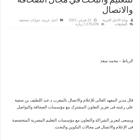
للتعليم والبحث في مجال الصحافة
والاتصال
بوابة الاخبار العربية
22 فبراير، 2025
أخبار عربية
,
حوارات صحفية
على
التعليقات
1,375,078 زيارة
مدير
المعهد
العالى
للإعلام
والاتصال
بالمغرب:
ندعو
لإرساء
نموذج
الرباط – محمد سعد
خاص
للتعليم
والبحث
في
مجال
الصحافة
والاتصال
مغلقة
قال مدير المعهد العالى للإعلام والاتصال بالمغرب د.عبد اللطيف بن صفية
على رغبته فى تعزيز التعاون المشترك مع مؤسسات الصحافة والتواصل
ويسعى لتعزيز الشراكة والتعاون مع مؤسسات التعليم المصرية المتخصصة
فى الإعلام والاتصال فى مجالات التكوين والبحث.