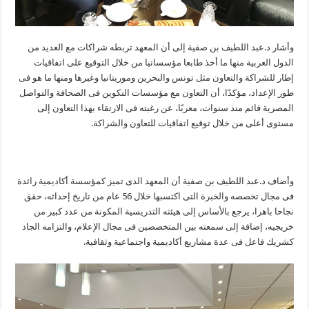
وأشار د.عبد اللطيف بن صفية إلى أن المعهد تربطه شراكات مع العديد من
الدول العربية منها ما أخذ طابعا مؤسساتيا من خلال التوقيع على اتفاقيات
إطار للشراكة والتعاون مثل تونس والبحرين وموريتانيا وغيرها ومنها ما هو فى
طور الإعداد، مؤكدًا، أن التعاون مع مؤسسات التكوين فى الصحافة والتواصل
المصرية قائم منذ سنوات، معربًا، عن رغبته فى الارتقاء بهذا التعاون إلى
مستوى أعلى من خلال توقيع اتفاقيات للتعاون والشراكة.
وأضاف د.عبد اللطيف بن صفية أن المعهد الذى تميز كمؤسسة أكاديمية رائدة
فى مجال تخصصه والخبرة التى اكتسبها خلال 56 عام من تاريخ إحداثه، حقق
نجاحا باهرا، يرجع بالأساس إلى هيئته التدريسية المكونة من عدد كبير من
خريجيه، إضافة إلى سمعته بين المتخصصين فى مجال الإعلام، والتزامه الجاد
كشريك فاعل فى عدة مشاريع أكاديمية واجتماعية وثقافية.