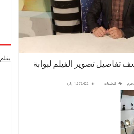
بقلم 
تفاصيل تصوير الفيلم لبوابة
على
نجوم
التعليقات
1,375,622 زيارة
مخرج
”كف
صعيدي“يكشف
تفاصيل
تصوير
الفيلم
لبوابة
الأخبار
العربية
مغلقة