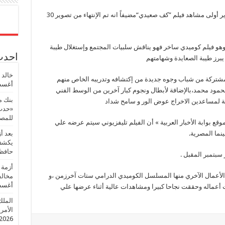
قال المخرج صالح عبد القادر أنه تم البدء في تصوير أولى مشاهد فيلم ”كف صعيدي“مضيفاً انه تم الإنتهاء من تصوير 30
وهو فيلم كوميدي ساخر فهو يناقش سلبيات المجتمع وإستغلال طيبة
احدث 
يبرز طيبة الصعايدة وشهامتهم
خالد 
 مشتركة من شباب وجوه جديدة من إكتشافه وتدريبه الخاص منهم
أغسطس
ود محمد،بالإضافة لأبطال ونجوم كبار آخرين من الوسط الفني
بنك م
افة لمساعدين الاخراج عوض الور و سامح شداد
«حدث 
للمصر
 بوابة الأخبار العربية » أن الفيلم تليفزيوني سيتم عرضه علي
نما المصرية.
بعد أ
يكشف 
حافظ
سبتمبر المقبل .
أزمة 
 الأعمال الآخري منها المسلسل الكوميدي الدرامي ستات آخرزمن ،و
مخالف
أغسطس
عماله وحققت نجاحا كبيرا ومشاهدات عالية أثناء عرضها علي
الملك
الأمريك
2026