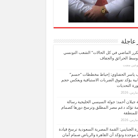
 عاجلة
كرر الماضي في كل الحالات” الشعب التونسي
 وسط الحرائق والجفاف
بوعين مضت
ب ياسر الحفناوي: إحباط مخططات “حسم”
ابية يؤكد تفوق الضربات الاستباقية ويعكس حجم
ة التحديات
بة جيلان أحمد: جولة السيسي الخليجية رسالة
ة تؤكد دعم مصر المطلق وترسخ دورها كصمام
للمنطقة
 الجنايني: القمة المصرية السعودية ترسخ قيادة
 موحدة وتؤكد أن القاهرة والرياض صمام أمان