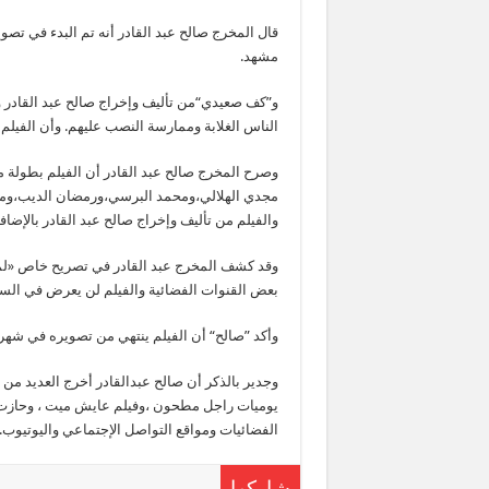
مشهد.
و”كف صعيدي“من تأليف وإخراج صالح عبد القادر 
الناس الغلابة وممارسة النصب عليهم. وأن الفيلم 
وصرح المخرج صالح عبد القادر أن الفيلم بطولة
مجدي الهلالي،ومحمد البرسي،ورمضان الديب،ومحم
والفيلم من تأليف وإخراج صالح عبد القادر بالإض
وقد كشف المخرج عبد القادر في تصريح خاص «لموقع
بعض القنوات الفضائية والفيلم لن يعرض في السي
وأكد ”صالح“ أن الفيلم ينتهي من تصويره في شهر 
وجدير بالذكر أن صالح عبدالقادر أخرج العديد من
يوميات راجل مطحون ،وفيلم عايش ميت ، وحازت أ
الفضائيات ومواقع التواصل الإجتماعي واليوتيوب.