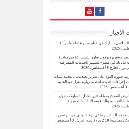
الأخبار
السلامي يشارك في ختام مبادرة “ظلاً وأجراً”
3
، 2026
صر يوقع بروتوكول تعاون للمشاركة في مبادرة
بياناتك في مصر» لتيسير الخدمات المصرفية
يين بالخارج
3 أغسطس، 2026
زمة صورة النوم على سريرالعندليب .. محمد شبانة
إجراءات جديدة لتنظيم زيارة منزل عبدالحليم
3 أغسطس، 2026
أرض المحلج بمغاغة تثير الجدل.. تساؤلات حول
ات التقسيم والبناء ومطالبات بالتحقيق
3
، 2026
 محمد السادس يتلقي برقية تهاني من الرئيس
ي بمناسبة الذكرى 27 لعيد العرش
3 أغسطس،