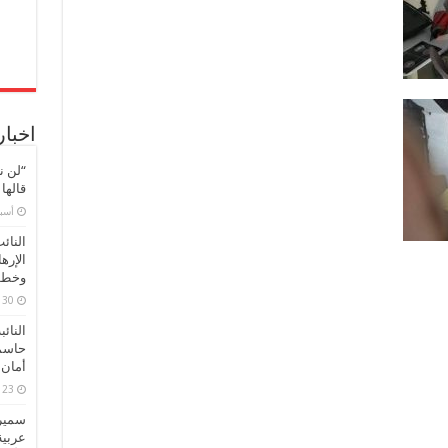
اخبار
“لن ن
قالها
‏أس
النائ
الإره
وخطور
30 مارس، 2026
النائ
حاسم
أمان 
23 مارس، 2026
سميرة
عربية