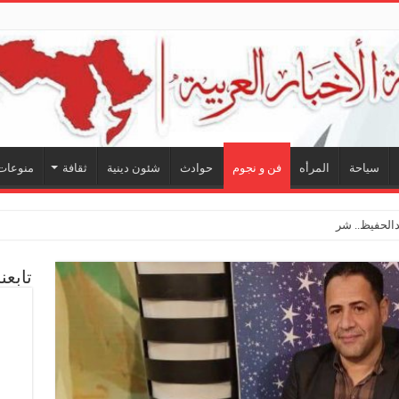
سياحة
المرأه
فن و نجوم
حوادث
شئون دينية
ثقافة
منوعات
الحفيظ.. شراكة فنية ترسم ملامح مس
تابعن