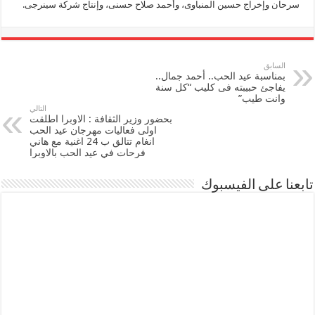
سرحان وإخراج حسين المنباوى، وأحمد صلاح حسنى، وإنتاج شركة سينرجى.
السابق
بمناسبة عيد الحب.. أحمد جمال..
يفاجئ حبيبته فى كليب “كل سنة
وانت طيب”
التالي
بحضور وزير الثقافة : الاوبرا اطلقت
اولى فعاليات مهرجان عيد الحب
انغام تتالق ب 24 اغنية مع هاني
فرحات في عيد الحب بالاوبرا
تابعنا على الفيسبوك