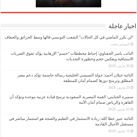
اخبار عاجلة
“لن نكرر الماضي في كل الحالات” الشعب التونسي قالها وسط الحرائق والجفاف
‏أسبوعين مضت
النائب ياسر الحفناوي: إحباط مخططات “حسم” الإرهابية يؤكد تفوق الضربات
الاستباقية ويعكس حجم وخطورة التحديات
30 مارس، 2026
النائبة جيلان أحمد: جولة السيسي الخليجية رسالة حاسمة تؤكد دعم مصر
المطلق وترسخ دورها كصمام أمان للمنطقة
23 مارس، 2026
سميرة الجنايني: القمة المصرية السعودية ترسخ قيادة عربية موحدة وتؤكد أن
القاهرة والرياض صمام أمان الأمة
23 مارس، 2026
النائبة عبير عطا الله: زيادة الاستثمار في التعليم والصحة هو استثمار مباشر في
مستقبل الأجيال القادمة
15 مارس، 2026