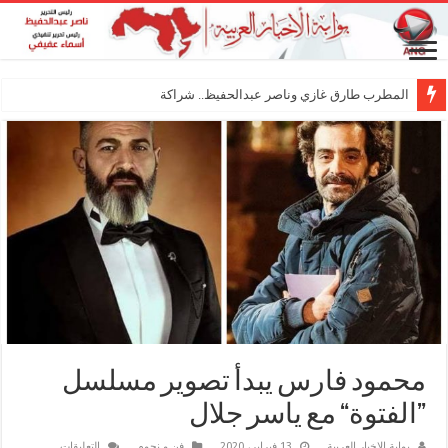
المطرب طارق غازي وناصر عبدالحفيظ.. شراكة فنية ترس
محمود فارس يبدأ تصوير مسلسل
”الفتوة“ مع ياسر جلال
على
بوابة الاخبار العربية
13 فبراير، 2020
فن و نجوم
التعليقات