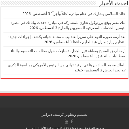
احدث الأخبار
خالد السلامي يشارك في ختام مبادرة “ظلاً وأجراً”
3 أغسطس، 2026
بنك مصر يوقع بروتوكول تعاون للمشاركة في مبادرة «حدث بياناتك في مصر»
لتيسير الخدمات المصرفية للمصريين بالخارج
3 أغسطس، 2026
بعد أزمة صورة النوم على سريرالعندليب .. محمد شبانة يكشف إجراءات جديدة
لتنظيم زيارة منزل عبدالحليم حافظ
3 أغسطس، 2026
أزمة أرض المحلج بمغاغة تثير الجدل.. تساؤلات حول مخالفات التقسيم والبناء
ومطالبات بالتحقيق
3 أغسطس، 2026
الملك محمد السادس يتلقي برقية تهاني من الرئيس الأمريكي بمناسبة الذكرى
27 لعيد العرش
3 أغسطس، 2026
تصميم وتطوير
كريتيف ديزاينز
جميع الحقوق محفوظة © 2019 لبوابة الأخبار العربية