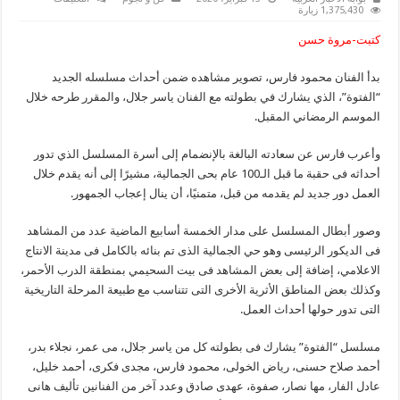
محمود
1,375,430 زيارة
فارس
يبدأ
كتبت-مروة حسن
تصوير
مسلسل
”الفتوة“
بدأ الفنان محمود فارس، تصوير مشاهده ضمن أحداث مسلسله الجديد
مع
ياسر
“الفتوة”، الذي يشارك في بطولته مع الفنان ياسر جلال، والمقرر طرحه خلال
جلال
مغلقة
الموسم الرمضاني المقبل.
وأعرب فارس عن سعادته البالغة بالإنضمام إلى أسرة المسلسل الذي تدور
أحداثه فى حقبة ما قبل الـ100 عام بحى الجمالية، مشيرًا إلى أنه يقدم خلال
العمل دور جديد لم يقدمه من قبل، متمنيًا، أن ينال إعجاب الجمهور.
وصور أبطال المسلسل على مدار الخمسة أسابيع الماضية عدد من المشاهد
فى الديكور الرئيسى وهو حي الجمالية الذى تم بنائه بالكامل فى مدينة الانتاج
الاعلامي، إضافة إلى بعض المشاهد فى بيت السحيمي بمنطقة الدرب الأحمر،
وكذلك بعض المناطق الأثرية الأخرى التى تتناسب مع طبيعة المرحلة التاريخية
التى تدور حولها أحداث العمل.
مسلسل “الفتوة” يشارك فى بطولته كل من ياسر جلال، مى عمر، نجلاء بدر،
أحمد صلاح حسنى، رياض الخولى، محمود فارس، مجدى فكرى، أحمد خليل،
عادل الفار، مها نصار، صفوة، عهدى صادق وعدد آخر من الفنانين تأليف هانى