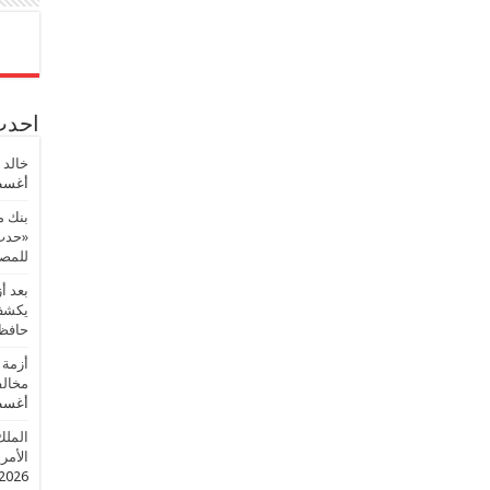
احدث 
خالد 
أغسطس
بنك م
«حدث 
للمصر
بعد أ
يكشف 
حافظ
أزمة 
مخالف
أغسطس
الملك
الأمريك
2026