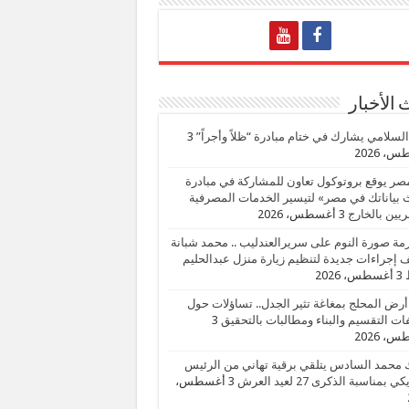
الأخبار
السلامي يشارك في ختام مبادرة “ظلاً وأجراً”
3
، 2026
صر يوقع بروتوكول تعاون للمشاركة في مبادرة
بياناتك في مصر» لتيسير الخدمات المصرفية
يين بالخارج
3 أغسطس، 2026
زمة صورة النوم على سريرالعندليب .. محمد شبانة
إجراءات جديدة لتنظيم زيارة منزل عبدالحليم
3 أغسطس، 2026
أرض المحلج بمغاغة تثير الجدل.. تساؤلات حول
ات التقسيم والبناء ومطالبات بالتحقيق
3
، 2026
 محمد السادس يتلقي برقية تهاني من الرئيس
ي بمناسبة الذكرى 27 لعيد العرش
3 أغسطس،