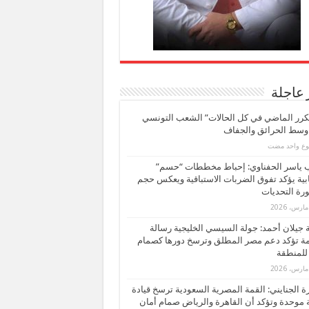
 عاجلة
كرر الماضي في كل الحالات” الشعب التونسي
 وسط الحرائق والجفاف
بوع واحد مضت
ب ياسر الحفناوي: إحباط مخططات “حسم”
ابية يؤكد تفوق الضربات الاستباقية ويعكس حجم
ة التحديات
بة جيلان أحمد: جولة السيسي الخليجية رسالة
ة تؤكد دعم مصر المطلق وترسخ دورها كصمام
للمنطقة
 الجنايني: القمة المصرية السعودية ترسخ قيادة
 موحدة وتؤكد أن القاهرة والرياض صمام أمان