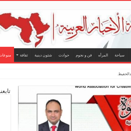
سياحة
المرأه
فن و نجوم
حوادث
شئون دينية
ثقافة
منوعات
لحفيظ.. شراكة فنية
تابعن