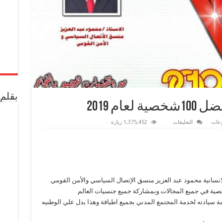
بقلم 
ام 2019
على
عات
التعليقات
1,375,452 زيارة
محمود
عبد
العزيز
من
أفضل
100شخصية
لعام
2019
مغلقة
م الانسانية محمود عبد العزيز منسق الإتصال السياسي والأمن القومي
ة سيادته لخدمة المجتمع المدني بجميع اطيافة وهذا يدل علي الوطنيه