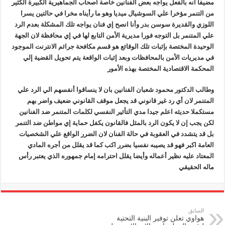
مضيفا انه بالفعل يواجه بعض الفنانين خاصة أصحاب الجماهيرية الكبيرة الكثير
من التنمر مؤخرا علي السوشيال ميديا وهو ما رأيناه مخرا في حالتين يسرا
اللوزي والقديرة سوسن بدر وأنا انصح إي فنان يواجه تلك المشكلة بعدم الرد
علي المتنمر بل التوجه فورا مديرية الأمن التابع لها في إي محافظة لان الجهة
الوحيدة المختصة بإثبات تلك الوقائع هو قسم مكافحة جرائم الانترنت الموجود
في مديريات الأمن بالمحافظات وبعد إثبات الواقعة يتم تحويل القضية إلي
المحكمة الاقتصادية المختصة بهذه الأمور
وطالب الدكتور محمود شعبان الفنانين بان لا ينساقوا أنفسهم الي الرد علي
المتنمر لان أي رد غير قانوني قد يجعل موقف القانوني ضعيف واضر بهم
مستكملا حديثه اعلم جيدا مدي التأثير النفسي لكلمات المتنمر ضد الفنانين
لكن يجب إن لا يكون الرد بالمثل فالقانون يكفل حماية إي مواطن ضد التنمر
بل قد يتشدد في العقوبة في حالة الفنان لان الضرر الواقع علي الشخصيات
العامة اكبر فهو قد يصيبه نفسيا بضرر اكب كما قد يقلل من أجره المادي
المعتاد عليه نظير أعماله وأيضا يقلل احترامه إمام جمهوره الذي يعتبر رأس
ماله الحقيقي
السابق
هواوي تعلن توفير البنية التحتية