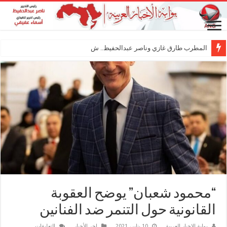
المطرب طارق غازي وناصر عبدالحفيظ.. شراكة فنية
“محمود شعبان” يوضح العقوبة
القانونية حول التنمر ضد الفنانين
على
بوابة الاخبار العربية
10 يناير، 2021
اخر الأخبار
التعليقات