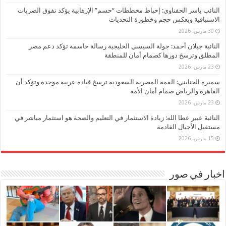
النائب ياسر الحفناوي: إحباط مخططات “حسم” الإرهابية يؤكد تفوق الضربات
الاستباقية ويعكس حجم وخطورة التحديات
30 مارس، 2026
النائبة جيلان أحمد: جولة السيسي الخليجية رسالة حاسمة تؤكد دعم مصر
المطلق وترسخ دورها كصمام أمان للمنطقة
23 مارس، 2026
سميرة الجنايني: القمة المصرية السعودية ترسخ قيادة عربية موحدة وتؤكد أن
القاهرة والرياض صمام أمان الأمة
23 مارس، 2026
النائبة عبير عطا الله: زيادة الاستثمار في التعليم والصحة هو استثمار مباشر في
مستقبل الأجيال القادمة
15 مارس، 2026
اخبار في صور