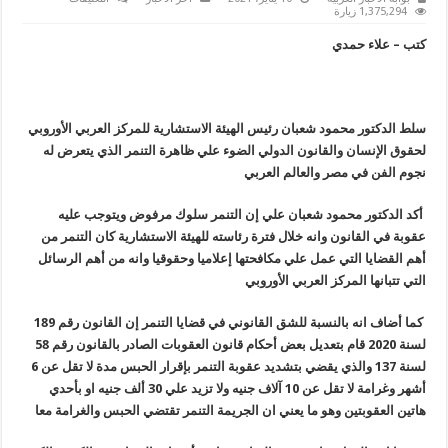
“محمود
1,375,294 زيارة
شعبان”
يوضح
كتب – علاء حمدي
العقوبة
القانونية
حول
التنمر
ضد
الفنانين
مغلقة
سلط الدكتور محمود شعبان رئيس الهيئة الاستشارية للمركز العربي الأوروبي
لحقوق الإنسان والقانون الدولي الضوء علي ظاهرة التنمر الذي يتعرض له
نجوم الفن في مصر والعالم العربي
أكد الدكتور محمود شعبان علي إن التنمر سلوك مرفوض ويتوجب عليه
عقوبة في القانون وانه خلال فترة رئاسته للهيئة الاستشارية كان التنمر من
أهم القضايا التي عمل علي مكافحتها إعلاميا وحقوقيا وانه من أهم الرسائل
التي تتبانها المركز العربي الأوروبي
كما أضاف انه بالنسبة للشق القانوني في قضايا التنمر إن القانون رقم 189
لسنة 2020 قام
بتعديل بعض أحكام قانون العقوبات الصادر بالقانون رقم 58
لسنة 137 والذي يقضي بتشديد عقوبة التنمر بإقرار الحبس مدة لا تقل عن 6
أشهر وغرامة لا تقل عن 10 آلاف جنيه ولا تزيد علي 30 ألف جنيه او بأحدي
هاتين العقوبتين وهو ما يعني ان الجريمة التنمر تقتضي الحبس والغرامة معا