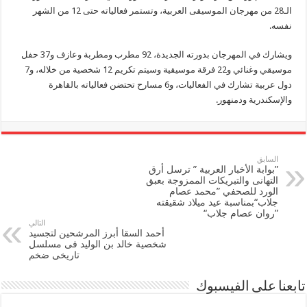
الـ28 من مهرجان الموسيقى العربية، وتستمر فعالياته حتى 12 من الشهر
نفسه.
ويشارك في المهرجان بدورته الجديدة، 92 مطرب ومطربة وعازف و37 حفل
موسيقي وغنائي و22 فرقة موسيقية وسيتم تكريم 12 شخصية من خلاله، و7
دول عربية تشارك في الفعاليات، و6 مسارح تحتضن فعالياته بالقاهرة
والإسكندرية ودمنهور.
السابق
”بوابة الأخبار العربية ” ترسل أرق
التهانى والتبريكات الممزوجة بعبق
الورد للصحفي ”محمد عصام
جلاب“بمناسبة عيد ميلاد شقيقته
”روان عصام جلاب“
التالي
أحمد السقا أبرز المرشحين لتجسيد
شخصية خالد بن الوليد فى مسلسل
تاريخى ضخم
تابعنا على الفيسبوك