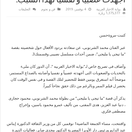
أجهدت عصبياً و نفسيا لهذا السبب.
على
بوابة الاخبار العربية
4 نوفمبر، 2019
فن و نجوم
التعليقات
محمد
1,375,377 زيارة
الشرنوبي
عن
دوره
فى
مسلسل
كتبت-مروةحسن
”
نصيبى
و
عبر الفنان محمد الشرنوبى، عن سعادته بردود الأفعال حول شخصيته بقصة
قسمتك
3″
“ما تيجى يا مليجى”، ضمن أحداث مسلسل نصيبى وقسمتك3.
:
أجهدت
عصبياً
وأضاف فى تصريح خاص لـ”بوابه الاخبار العربيه “، أن الدور كان ملىء
و
نفسيا
بالتحديات والصعوبات التى أجهدته عصبياً و نفسيا وأصابته بالصداع المستمر،
لهذا
السبب.
موضحاً أنه استغرق يومين فقط للتحضير لتلك القصة و فى نفس الوقت كان
مغلقة
يحضر ل فيلم الممر وبالرغم من ذلك حقق نجاحاَ كبيراً.
يذكر أن قصة “ما تيجى يا مليجى” من بطولة محمد الشرنوبي، محمود حجازى
، دنيا عبد العزيز، هدى المفتى، من تأليف عمرو محمود ياسين، وإخراج
مصطفى فكري.
وافتتحت، مساء الجمعة الماضية1 نوفمبر، كل من وزير الثقافة الدكتورة إيناس
عبد الدايم ورئيس دار الأوبرا المصرية الدكتور مجدي صابر، فعاليات الدورة