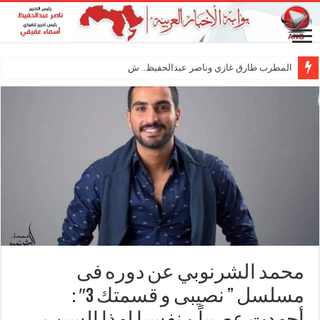
المطرب طارق غازي وناصر عبدالحفيظ.. شراكة فنية
محمد الشرنوبي عن دوره فى
مسلسل ” نصيبى و قسمتك 3″ :