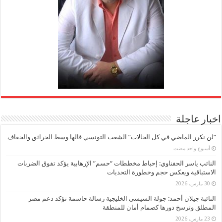
اخبار عاجلة
“لن نكرر الماضي في كل الحالات” الشعب التونسي قالها وسط الحرائق والجفاف
‏أسبوع واحد مضت
النائب ياسر الحفناوي: إحباط مخططات “حسم” الإرهابية يؤكد تفوق الضربات
الاستباقية ويعكس حجم وخطورة التحديات
30 مارس، 2026
النائبة جيلان أحمد: جولة السيسي الخليجية رسالة حاسمة تؤكد دعم مصر
المطلق وترسخ دورها كصمام أمان للمنطقة
23 مارس، 2026