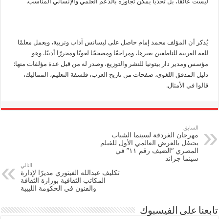
ليست عائقًا، بل تحديًا يمكن تجاوزه بالدعم العلمي والإنساني المناسب.
يُذكر أن المؤلف محمد إمام حاصل على ليسانس آداب وتربية، ويعمل معلمًا
للغة العربية للناطقين بغيرها، ومراجعًا ومصححًا لغويًا ومحررًا أدبيًا. وهو
مؤسس ومدير دار بيتونيا للنشر والتوزيع، وصدر له من قبل عدة مؤلفات منها:
دليل المدقق اللغوي، صفحات من تاريخ العرب، فلسفة التعليم، المماليك،
قالوا في الأمثال.
السابق
مهرجان الغردقة لسينما الشباب
يحتفل بالعرض العالمي الأول للفيلم
المصري “الضيف رقم ١١” في
سينما جراند
التالي
تكليف عبدالله الفيتوري مديرًا لإدارة
المكاتب الثقافية بوزارة الثقافة
والفنون في الحكومة الليبية
تابعنا على الفيسبوك