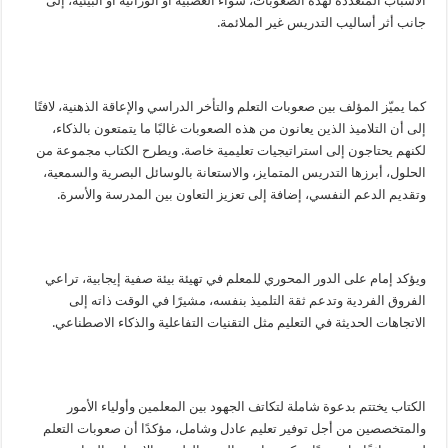
الأسباب المتعددة لهذه الصعوبات، سواء العصبية أو الوراثية أو البيئية، إلى
جانب أثر أساليب التدريس غير الملائمة.
كما يميّز المؤلف بين صعوبات التعلم والتأخر الدراسي والإعاقة الذهنية، لافتًا
إلى أن التلاميذ الذين يعانون من هذه الصعوبات غالبًا ما يتمتعون بالذكاء،
لكنهم يحتاجون إلى استراتيجيات تعليمية خاصة. ويطرح الكتاب مجموعة من
الحلول، أبرزها التدريس المتمايز، والاستعانة بالوسائل البصرية والسمعية،
وتقديم الدعم النفسي، إضافة إلى تعزيز التعاون بين المدرسة والأسرة.
ويؤكد إمام على الدور المحوري للمعلم في تهيئة بيئة صفية إيجابية، تراعي
الفروق الفردية وتدعم ثقة التلميذ بنفسه، مشيرًا في الوقت ذاته إلى
الاتجاهات الحديثة في التعليم مثل التقنيات التفاعلية والذكاء الاصطناعي.
الكتاب يختتم بدعوة شاملة لتكاتف الجهود بين المعلمين وأولياء الأمور
والمتخصصين من أجل توفير تعليم عادل وشامل، مؤكدًا أن صعوبات التعلم