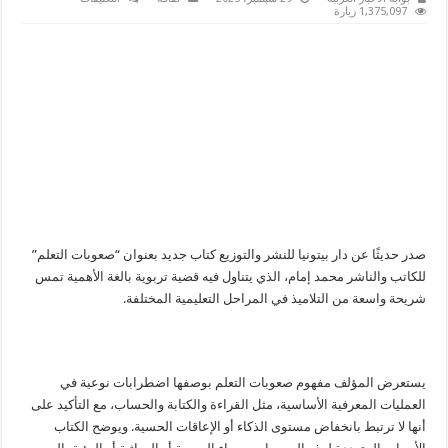
محمد
1,375,097 زيارة
إمام
يناقش
قضايا
التعليم
في
كتابه
“صعوبات
التعلم
مغلقة
صدر حديثًا عن دار بيتونيا للنشر والتوزيع كتاب جديد بعنوان “صعوبات التعلم”
للكاتب والناشر محمد إمام، الذي يتناول فيه قضية تربوية بالغة الأهمية تمس
شريحة واسعة من التلاميذ في المراحل التعليمية المختلفة.
يستعرض المؤلف مفهوم صعوبات التعلم بوصفها اضطرابات نوعية في
العمليات المعرفية الأساسية، مثل القراءة والكتابة والحساب، مع التأكيد على
أنها لا ترتبط بانخفاض مستوى الذكاء أو الإعاقات الحسية. ويوضح الكتاب