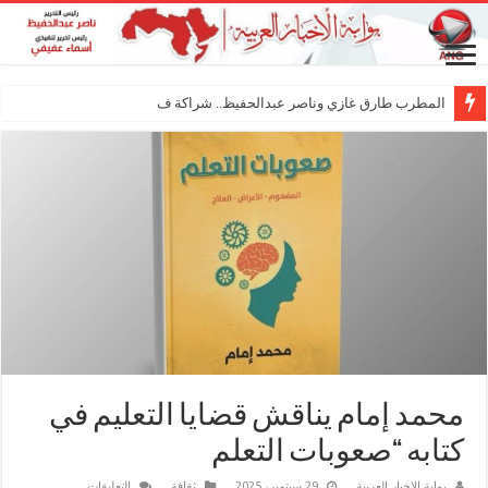
المطرب طارق غازي وناصر عبدالحفيظ.. شراكة فنية ترسم م
محمد إمام يناقش قضايا التعليم في
كتابه “صعوبات التعلم
على
بوابة الاخبار العربية
29 سبتمبر، 2025
ثقافة
التعليقات