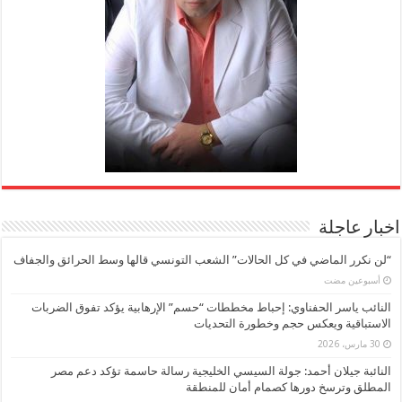
اخبار عاجلة
“لن نكرر الماضي في كل الحالات” الشعب التونسي قالها وسط الحرائق والجفاف
‏أسبوعين مضت
النائب ياسر الحفناوي: إحباط مخططات “حسم” الإرهابية يؤكد تفوق الضربات
الاستباقية ويعكس حجم وخطورة التحديات
30 مارس، 2026
النائبة جيلان أحمد: جولة السيسي الخليجية رسالة حاسمة تؤكد دعم مصر
المطلق وترسخ دورها كصمام أمان للمنطقة