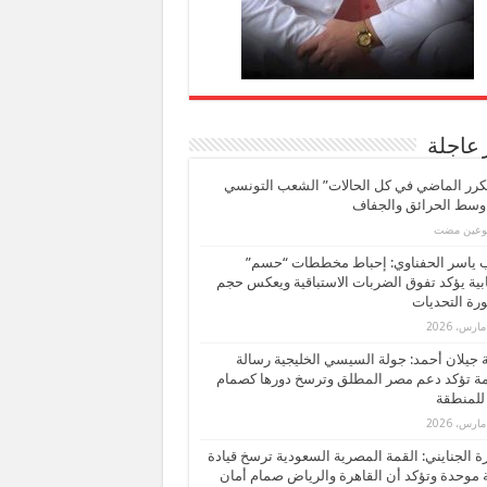
 عاجلة
كرر الماضي في كل الحالات” الشعب التونسي
 وسط الحرائق والجفاف
بوعين مضت
ب ياسر الحفناوي: إحباط مخططات “حسم”
ابية يؤكد تفوق الضربات الاستباقية ويعكس حجم
ة التحديات
بة جيلان أحمد: جولة السيسي الخليجية رسالة
ة تؤكد دعم مصر المطلق وترسخ دورها كصمام
للمنطقة
 الجنايني: القمة المصرية السعودية ترسخ قيادة
 موحدة وتؤكد أن القاهرة والرياض صمام أمان