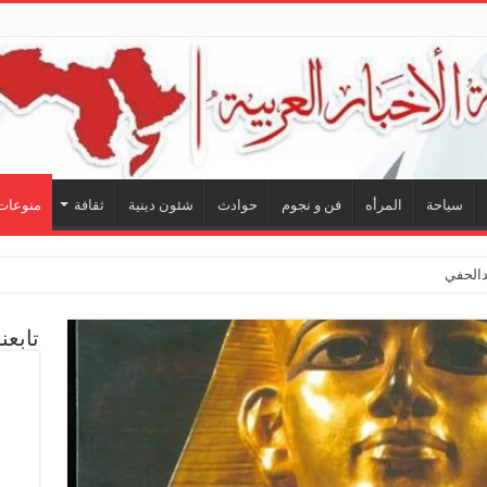
سياحة
المرأه
فن و نجوم
حوادث
شئون دينية
ثقافة
منوعات
لحفيظ.. شراكة فنية ترسم ملام
تابعن