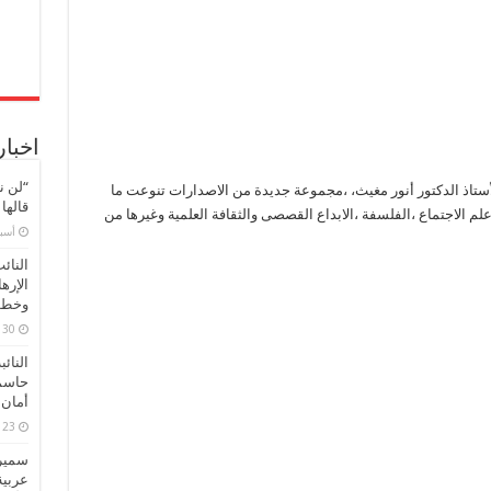
اخبار
“لن ن
أستاذ الدكتور أنور مغيث، ،مجموعة جديدة من الاصدارات تنوعت ما
قالها
لم الاجتماع ،الفلسفة ،الابداع القصصى والثقافة العلمية وغيرها من
‏أس
النائ
الإره
وخطور
30 مارس، 2026
النائ
حاسم
أمان 
23 مارس، 2026
سميرة
عربية