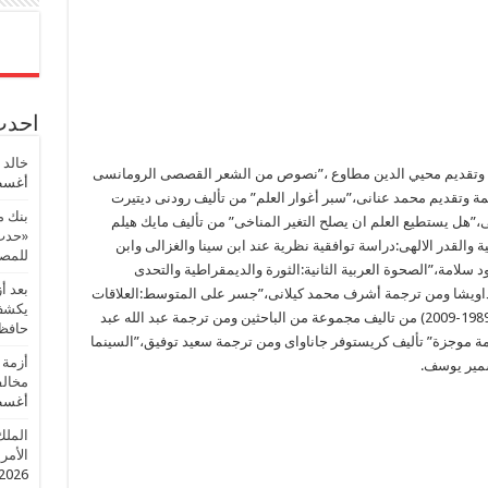
احدث 
خالد 
جمة وتقديم محيي الدين مطاوع ،”نصوص من الشعر القصصى الرومانسى
أغسطس
 وتقديم محمد عنانى،”سبر أغوار العلم” من تأليف رودنى ديتيرت
بنك م
ل يستطيع العلم ان يصلح التغير المناخى” من تأليف مايك هيلم
«حدث 
 والقدر الالهى:دراسة توافقية نظرية عند ابن سينا والغزالى وابن
للمصر
سلامة،”الصحوة العربية الثانية:الثورة والديمقراطية والتحدى
بعد أ
داويشا ومن ترجمة أشرف محمد كيلانى،”جسر على المتوسط:العلاقات
يكشف 
بين ايطاليا والدول المطلة على البحر المتوسط (1989-2009) من تاليف مجموعة من الباحثين ومن ترجمة عبد الله عبد
حافظ
ة موجزة” تأليف كريستوفر جاناواى ومن ترجمة سعيد توفيق،”السينما
أزمة 
سمير يوسف.
مخالف
أغسطس
الملك
الأمريك
2026