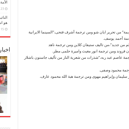
الأمة
23 مارس، 2026
النائ
هو اس
15 مارس، 2026
يمة” من تحرير ايان شو ومن ترجمة أشرف فتحى،”السينما الايرانية
جمة أحمد يوسف.
لم من جديد”،من تاليف ستيفان كلاين ومن ترجمة ناهد
اخبا
يان فروند ومن ترجمة انور مغيث واميرة حلمى مطر.
جمة عاصم عبد ربه،”شذرات من شعرية النار من تأليف جاستون باشلار
ترجمة محمود وصفى.
 سليمان وإبراهيم مهوى ومن ترجمة هبة الله محمود عارف.