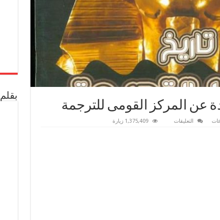
بقلم 
 عن المركز القومى للترجمة
على
عات
التعليقات
1,375,409 زيارة
مجموعة
اصدارات
جديدة
عن
المركز
القومى
للترجمة
مغلقة