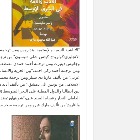
“الأناشيد النيمية والإسثمية لبنداروس ومن تر
الانجليزى:كولريدج-كيتس-شلى-تنيسون” من ترجمة
وجانيس ديتيرت ومن ترجمة أحمد حمدى مصطفى،”ه
ومن ترجمة أحمد زكى احمد،”بين الحرية والانسانية
عربى” من تأليف ماريا دى سيلز ومن ترجمة محمود 
الاسلامى من تونس الى دمشق ” من تأليف أديد 
العاطى النجار وعصام السيد على،”شوبنهاور:مقدم
والتاريخ”من تأليف مارك فيرو ومن ترجمة سحر 