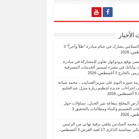
الأخبار
السلامي يشارك في ختام مبادرة “ظلاً وأجراً”
3
، 2026
صر يوقع بروتوكول تعاون للمشاركة في مبادرة
بياناتك في مصر» لتيسير الخدمات المصرفية
يين بالخارج
3 أغسطس، 2026
زمة صورة النوم على سريرالعندليب .. محمد شبانة
إجراءات جديدة لتنظيم زيارة منزل عبدالحليم
3 أغسطس، 2026
أرض المحلج بمغاغة تثير الجدل.. تساؤلات حول
ات التقسيم والبناء ومطالبات بالتحقيق
3
، 2026
 محمد السادس يتلقي برقية تهاني من الرئيس
ي بمناسبة الذكرى 27 لعيد العرش
3 أغسطس،