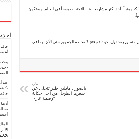
وتمثل شبكة مترو الرياض، بطول إجمالي يبلغ 176 كيلومتراً، أحد أكثر مشاريع البنية التحتية طموحاً في العالم، وستكون
احدث 
ومن المقرر افتتاح الخط الثالث على مراحل بشكل منسق ومجدول، حيث تم فتح 3 محطة للجمهور حتى الآن، بما في
خالد 
أغسطس
بنك م
«حدث 
للمصر
بعد أ
التالي
بالصور.. مادلين طبر تتخلى عن
يكشف 
شعرها الطويل من أجل حكاية
حافظ
«وصمة عار»
أزمة 
مخالف
أغسطس
الملك
الأمريك
2026