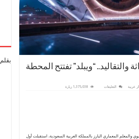
بقلم 
ة والتقاليد.. “ويبلد” تفتتح المحطة
على
ار عربية
التعليقات
1,375,038 زيارة
“مترو
الرياض”
بين
الحداثة
والتقاليد..
“ويبلد”
تفتتح
المحطة
للجمهور
مغلقة
 والمعلم المعماري البارز بالمملكة العربية السعودية، استقبلت أول