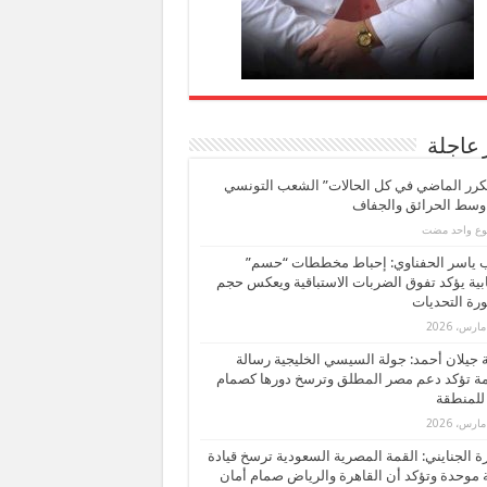
 عاجلة
كرر الماضي في كل الحالات” الشعب التونسي
 وسط الحرائق والجفاف
بوع واحد مضت
ب ياسر الحفناوي: إحباط مخططات “حسم”
ابية يؤكد تفوق الضربات الاستباقية ويعكس حجم
ة التحديات
بة جيلان أحمد: جولة السيسي الخليجية رسالة
ة تؤكد دعم مصر المطلق وترسخ دورها كصمام
للمنطقة
 الجنايني: القمة المصرية السعودية ترسخ قيادة
 موحدة وتؤكد أن القاهرة والرياض صمام أمان