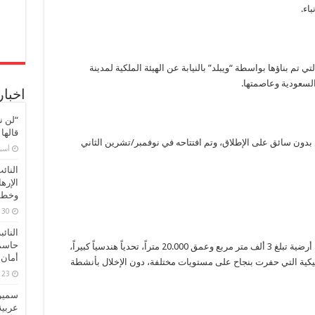
باء.
 هي واحدة من 22 محطة على الخط 3، والتي تم بناؤها بواسطة “ويبلد” بالنيابة عن الهيئة الملكية لمدينة
لسعودية وعاصمتها.
اخبار
“لن ن
قالها
دون سائق على الإطلاق، وتم افتتاحه في نوفمبر/تشرين الثاني
‏أس
النائ
الإره
وخطور
30 مارس، 2026
النائ
حاسم
شكلت محطة قصر الحكم وسط المدينة، بمساحة أرضية تبلغ 3 ألف متر مربع وعمق 20.000 متراً، تحدياً هندسياً كبيراً،
أمان 
نيكية التي حفرت بنجاح على مستويات مختلفة، دون الإخلال بأنشطة
23 مارس، 2026
سميرة
عربية