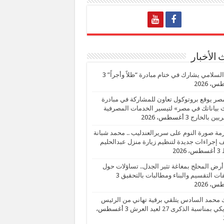
الأخبار
السلامي يشارك في ختام مبادرة “ظلاً وأجراً”
3
، 2026
صر يوقع بروتوكول تعاون للمشاركة في مبادرة
بياناتك في مصر» لتيسير الخدمات المصرفية
يين بالخارج
3 أغسطس، 2026
زمة صورة النوم على سريرالعندليب .. محمد شبانة
إجراءات جديدة لتنظيم زيارة منزل عبدالحليم
3 أغسطس، 2026
أرض المحلج بمغاغة تثير الجدل.. تساؤلات حول
ات التقسيم والبناء ومطالبات بالتحقيق
3
، 2026
 محمد السادس يتلقي برقية تهاني من الرئيس
ي بمناسبة الذكرى 27 لعيد العرش
3 أغسطس،