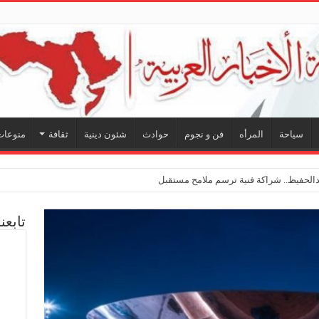
سياحة
المرأه
فن و نجوم
حوادث
شئون دينية
ثقافة
منوعات
لحفيظ.. شراكة فنية ترسم ملامح مستقبل الكليب الغنائي في
تابعن