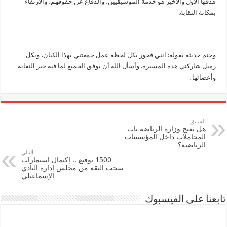
هدفها الأول والأخير هو خدمة الموسيقيين، والدفاع عن حقوقهم، والارتقاء
بمكانة النقابة.
وختم حديثه بقوله: انني فخور بكل لحظة عمل جمعتني بهذا الكيان، وبكل
زميل شاركني هذه المسيرة. وأسأل الله أن يوفق الجميع لما فيه خير النقابة
وأعضائها .
السابق
هل تفتح وزارة الرياضة باب
المجاملات داخل المؤسسات
الرياضية؟
التالي
1500 توقيع .. إكتمال استمارات
سحب الثقة من مجلس إدارة النادي
الإسماعيلي
تابعنا على الفيسبوك