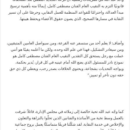
قانونيًا التزم به النقيب العام الفنان مصطفى كامل، إيمانًا منه بأهمية ترسيخ
مبدأ العدالة، واحترامًا للقواعد المنظمة للعمل النقابي، وحرصًا على أن تسير
النقابة في مسارها الصحيح، الذي يصون حقوق الأعضاء ويحفظ هيبتها.
وأضاف: لا يعلم أحد من ستسفر عنه القرعة، ومن سيواصل العامين المتبقيين،
ومن سيغادر التشكيل، فهذا في علم الله وحده، ولكن ما أعلمه يقينًا هو أنني
عملت مع رجل يستحق كل التقدير. النقيب العام الفنان مصطفى كامل هو
نموذج نادر للمسئول الذي يضع الله أمام عينيه في كل قرار، يُدير بحكمة،
ويواجه التحديات بشجاعة، ويحتوي الخلافات بصدر رحب، ويعطي كل ذي حق
حقه دون تأخر أو تمييز.”
كما وجّه عبد الله تحية خالصة إلى زملائه في مجلس الإدارة، قائلاً: شرفت
بالعمل وسط نخبة من الأساتذة والفنانين الذين تحلّوا بالنزاهة والتعاون
والإخلاص في خدمة النقابة. لقد شكّلنا فريقًا متماسكًا يعمل بروح جماعية