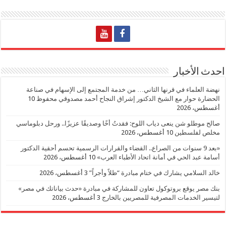
احدث الأخبار
نهضة العلماء في قرنها الثاني… من خدمة المجتمع إلى الإسهام في صناعة
الحضارة حوار مع الشيخ الدكتور إشراق النجاح أحمد مصدوقي محفوظ
10
أغسطس، 2026
صالح موطلو شن ينعى دياب اللوح: فقدتُ أخًا وصديقًا عزيزًا.. ورحل دبلوماسي
مخلص لفلسطين
10 أغسطس، 2026
«بعد 9 سنوات من الصراع.. القضاء والقرارات الرسمية تحسم أحقية الدكتور
أسامة عبد الحي في أمانة اتحاد الأطباء العرب»
10 أغسطس، 2026
خالد السلامي يشارك في ختام مبادرة “ظلاً وأجراً”
3 أغسطس، 2026
بنك مصر يوقع بروتوكول تعاون للمشاركة في مبادرة «حدث بياناتك في مصر»
لتيسير الخدمات المصرفية للمصريين بالخارج
3 أغسطس، 2026