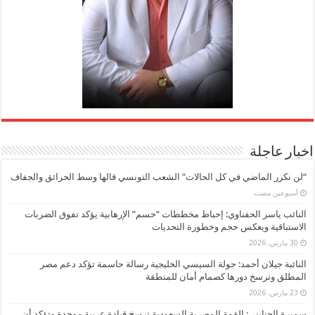
اخبار عاجلة
“لن نكرر الماضي في كل الحالات” الشعب التونسي قالها وسط الحرائق والجفاف
‏أسبوعين مضت
النائب ياسر الحفناوي: إحباط مخططات “حسم” الإرهابية يؤكد تفوق الضربات
الاستباقية ويعكس حجم وخطورة التحديات
30 مارس، 2026
النائبة جيلان أحمد: جولة السيسي الخليجية رسالة حاسمة تؤكد دعم مصر
المطلق وترسخ دورها كصمام أمان للمنطقة
23 مارس، 2026
سميرة الجنايني: القمة المصرية السعودية ترسخ قيادة عربية موحدة وتؤكد أن