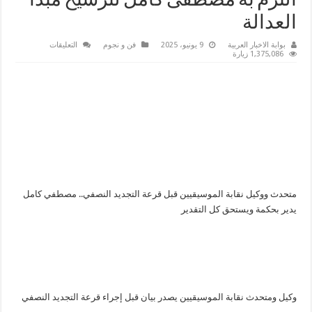
التزم به مصطفى كامل لترسيخ مبدأ
العدالة
على
بوابة الاخبار العربية
9 يونيو، 2025
فن و نجوم
التعليقات
متحدث
1,375,086 زيارة
نقابة
الموسيقيين..قرع
التجديد
النصفي
استحقاق
قانوني
التزم
به
مصطفى
كامل
لترسيخ
مبدأ
العدالة
مغلقة
متحدث ووكيل نقابة الموسيقيين قبل قرعة التجديد النصفي.. مصطفي كامل
يدير بحكمة ويستحق كل التقدير
وكيل ومتحدث نقابة الموسيقيين يصدر بيان قبل إجراء قرعة التجديد النصفي