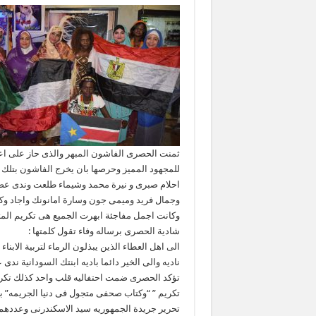
ثمنت الحصرى الفاشون المبهر والذى حاز على اع
للمجهود المميز وحرصها بان يخرج الفاشون بتلك 
احلام صبرى و نيرة محمد وشيماء طلعت وندى عصا
وجمال فريد وميمى جون وسارة امانونك واجاد وكيل
وكانت اجمل مفاجئة ابهرت الجميع هى تكريم المت
شادية الحصرى برساله وفاء تقول كلمتها :
الى اهل العطاء الذين يبذلون الرماء لتربية الاب
ناديه والى الخير دائما باديه ابنتك السودانية ندى 
تكريم ” “وكتاب صحفى متجول فى دنيا الجريمه” 