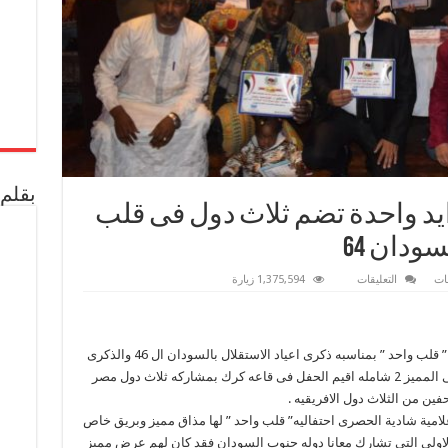
بقلم 
يد واحدة تضم ثلاث دول فى قلب
ودان 64
على
ات
التعليقات
1,375,594 زيارة
مبادرة
مصر
والسودان
ايد
واحدة
أقامت مبادرة مصر والسودان ايد واحدة احتفاليه ” قلب واحد ” بمناسبه ذكرى اعياد الاستقلال بالسودان ال 46 والذكرى
تضم
ثلاث
الاولى للثورة وتكريم الحاصلين على دورة الصحفى المميز 2 شامله اقيم الحفل فى قاعه كرك بمشاركه ثلاث دول مصر
دول
فى
ن من الثلاث دول الافريقيه .
قلب
لامية شادية الحصرى احتفاليه” قلب واحد ” لها مذاق مميز وبريق خاص
واحد
احتفالا
لاولى التى تشارك معانا دوله جنوب السودان فقد كان لهم عرض مميز
باستقلال