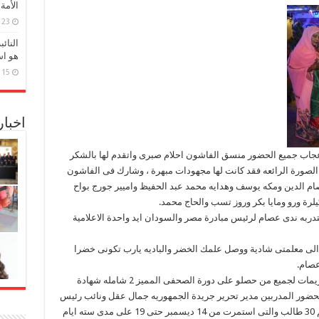
الأمة
23 مارس، 2026
النائ
هو اس
15 مارس، 2026
اخبا
جاب جميع الحضور منسق الفاشون احلام صبرى واتقدم لها بالشكر
الصورة الرائعه فقد كانت لها مجهودات مبهرة ، وشارك فى الفاشون
م الدين ومكه يوسف وهدايه محمد عبد الحفيظ واميير جورج بواح
رة ورو ومايا بكر وروز تسب والحاج محمد.
دربه ندى عصام لرئيس مبادرة مصر والسودان ايد واحدة الاعلامية
ناء الى معلمتى شادية ووصل علمك الخضر والباديه يارب تكونى خضرا
عصام.
تؤكد الحصرى ضمت احتفاليه قلب واحد كذلك تكريمات لجميع من حصلو على دورة الصحفى المميز 2 شامله شهادة
بحضور المدربين مدير تحرير جريدة الجمهوريه جمال عقل ونائب رئيس
تحرير جريدة الجمهوريه سيد الاسكندرنى وعددهم 30 طالب والتى استمرت من 14 ديسمبر حتى 19 على مدى سته ايام