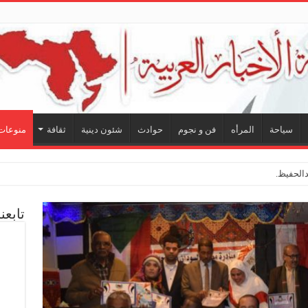
سياحة
المرأه
فن و نجوم
حوادث
شئون دينية
ثقافة
منوعات
لحفيظ.. شراكة فنية ترسم ملام
تابعن