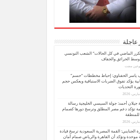
 عاجلة
كرر الماضي في كل الحالات” الشعب التونسي
 وسط الحرائق والجفاف
بوعين مضت
ب ياسر الحفناوي: إحباط مخططات “حسم”
ابية يؤكد تفوق الضربات الاستباقية ويعكس حجم
ة التحديات
بة جيلان أحمد: جولة السيسي الخليجية رسالة
ة تؤكد دعم مصر المطلق وترسخ دورها كصمام
للمنطقة
 الجنايني: القمة المصرية السعودية ترسخ قيادة
 موحدة وتؤكد أن القاهرة والرياض صمام أمان