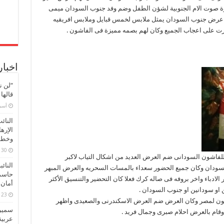
السودان
درة صوت الام الجنوبية لشؤن الطفل وضم وفد جنوب السودان ميمى
64
ان عرض جنوب السودان يمثل ملابس لخمس قبايل وملابس افريقيه
مغلقة
زت على اعجاب الجميع وكان لهم بصمه مميزة فى الفاشون .
اخبار
“لن ن
قالها
‏أس
النائ
الإره
وخطور
30 مارس، 2026
فاشون السودانى ضم العرض العديد من اشكال التياب لاكبر
النائ
ودان وكان جميع الحضور سعداء بالمسات السحريه والعرض المبهر
حاسم
الادباء واخر بروفه فى صاله كرك فعلا كان التحضير والتنسيق الأكثر
أمان 
او سودانين او جنوب السودان .
23 مارس، 2026
شون لمصر وكان العرض ضم العرض الاسكندرنى والصعيدى واظهر
سميرة
 وقام بالعرض احلام صبرى وجمال فريد .
عربية