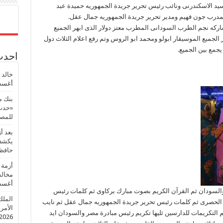
سيد الاسكندرنى ونائب رئيس تحرير جريدة الجمهوريه حميدة عبد
لمدرب جون فهيم ومدير تحرير جريدة الجمهوريه جمال عقل.
كه نجم الطرب السودانى المطرب معتز دولار الذى ابهر الجميع
الجميع الموسيقار ابولو ومحمد ابو الروس وتم رفع اعلام الثلاث دول
جمع بين الجميع.
احدث 
خالد 
أغسطس
بنك م
«حدث 
للمصر
بعد أ
يكشف 
حافظ
أزمة 
مخالف
أغسطس
والسودان ثم القرآن الكريم بصوت مبارك بركاوى ثم كلمات رئيس
الملك
ة الحصرى ثم كلمات رئيس تحرير جريدة الجمهوريه جمال عقل ثم نايب
الأمريك
 التكريمات للدارسين ثليها تكريم رئيس مبادرة مصر والسودان ايد
2026