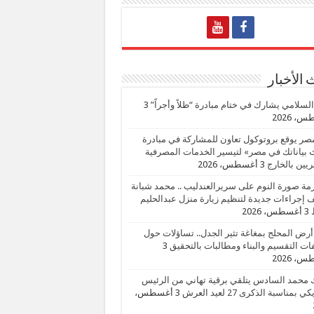
الأخبار
السلامي يشارك في ختام مبادرة “ظلاً وأجراً”
3
، 2026
صر يوقع بروتوكول تعاون للمشاركة في مبادرة
بياناتك في مصر» لتيسير الخدمات المصرفية
يين بالخارج
3 أغسطس، 2026
زمة صورة النوم على سريرالعندليب .. محمد شبانة
إجراءات جديدة لتنظيم زيارة منزل عبدالحليم
3 أغسطس، 2026
أرض المحلج بمغاغة تثير الجدل.. تساؤلات حول
ات التقسيم والبناء ومطالبات بالتحقيق
3
، 2026
 محمد السادس يتلقي برقية تهاني من الرئيس
ي بمناسبة الذكرى 27 لعيد العرش
3 أغسطس،