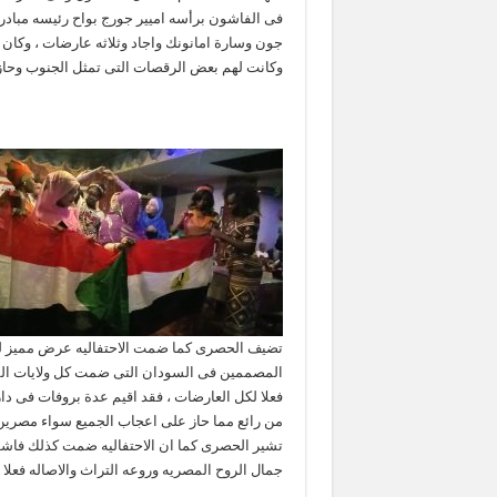
فى الفاشون برأسه اميير جورج بواح رئيسه مبا
جون وسارة امانونك واجاد وثلاثه عارضات ، وك
وكانت لهم بعض الرقصات التى تمثل الجنوب وحا
تضيف الحصرى كما ضمت الاحتفاليه عرض مميز لل
المصممين فى السودان التى ضمت كل ولايات الس
فعلا لكل العارضات ، فقد اقيم عدة بروفات فى دار 
من رائع مما حاز على اعجاب الجميع سواء مصرين 
تشير الحصرى كما ان الاحتفاليه ضمت كذلك فا
جمال الروح المصريه وروعه التراث والاصاله فعلا