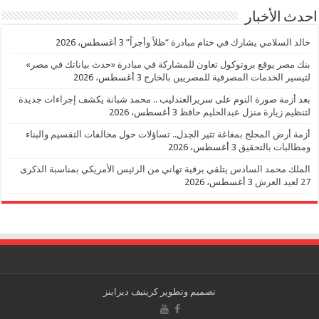
احدث الأخبار
خالد السلامي يشارك في ختام مبادرة “ظلاً وأجراً”
3 أغسطس، 2026
بنك مصر يوقع بروتوكول تعاون للمشاركة في مبادرة «حدث بياناتك في مصر»
لتيسير الخدمات المصرفية للمصريين بالخارج
3 أغسطس، 2026
بعد أزمة صورة النوم على سريرالعندليب .. محمد شبانة يكشف إجراءات جديدة
لتنظيم زيارة منزل عبدالحليم حافظ
3 أغسطس، 2026
أزمة أرض المحلج بمغاغة تثير الجدل.. تساؤلات حول مخالفات التقسيم والبناء
ومطالبات بالتحقيق
3 أغسطس، 2026
الملك محمد السادس يتلقي برقية تهاني من الرئيس الأمريكي بمناسبة الذكرى
27 لعيد العرش
3 أغسطس، 2026
تصميم وتطوير
كريتيف ديزاينز