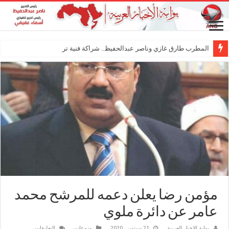
المطرب طارق غازي وناصر عبدالحفيظ.. شراكة فنية ترسم ملامح مستقبل ا
مؤمن رضا يعلن دعمه للمرشح محمد
عامر عن دائرة ملوي
على
بوابة الاخبار العربية
21 سبتمبر، 2020
منوعات
التعليقات