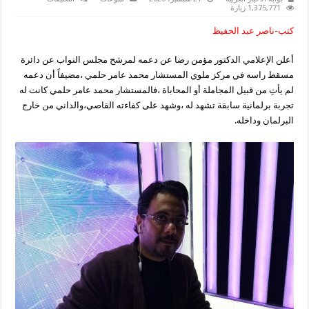
مؤمن
1,375,771 زيارة
رضا
يعلن
كتب-ناصر عبد الحفيظ
دعمه
للمرشح
محمد
أعلن الإعلامي الدكتور مؤمن رضا عن دعمه لمرشح مجلس النواب عن دائرة
عامر
عن
مسقط راسه في مركز ملوي المستشار محمد عامر حلمي ،مضيفاً أن دعمه
دائرة
ملوي
لم يأتِ من قبيل المجاملة أو المحاباة ،فالمستشار محمد عامر حلمي كانت له
مغلقة
تجربة برلمانية سابقة تشهد له ،وشهد على كفاءته القاصي،والداني من خارج
البرلمان وداخله.