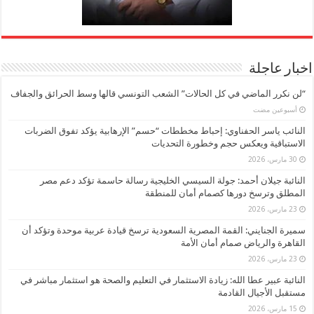
اخبار عاجلة
“لن نكرر الماضي في كل الحالات” الشعب التونسي قالها وسط الحرائق والجفاف
‏أسبوعين مضت
النائب ياسر الحفناوي: إحباط مخططات “حسم” الإرهابية يؤكد تفوق الضربات
الاستباقية ويعكس حجم وخطورة التحديات
30 مارس، 2026
النائبة جيلان أحمد: جولة السيسي الخليجية رسالة حاسمة تؤكد دعم مصر
المطلق وترسخ دورها كصمام أمان للمنطقة
23 مارس، 2026
سميرة الجنايني: القمة المصرية السعودية ترسخ قيادة عربية موحدة وتؤكد أن
القاهرة والرياض صمام أمان الأمة
23 مارس، 2026
النائبة عبير عطا الله: زيادة الاستثمار في التعليم والصحة هو استثمار مباشر في
مستقبل الأجيال القادمة
15 مارس، 2026