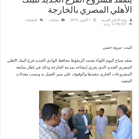
يتفقد مشروع الفرع الجديد للبنك
الأهلي المصري بالخارجة
على
بوابة الاخبار العربية
1 أكتوبر، 2019
محليات
التعليقات
لمتابعة
1,376,521 زيارة
المشروعات
الجاري
إنشاءها
بالمحافظة
محافظ
كتبت -مروة حسن
الوادي
الجديد
يتفقد
مشروع
تفقد صباح اليوم اللواء محمد الزملوط محافظ الوادي الجديد فرع البنك الاهلي
الفرع
المصري الجديد الذي يجري إنشاءه بمدينة الخارجة وذلك في إطار متابعة
الجديد
للبنك
المشروعات الجاري تنفيذها والوقوف علي سير العمل به ونسب معدلات
الأهلي
المصري
التنفيذ .
بالخارجة
مغلقة