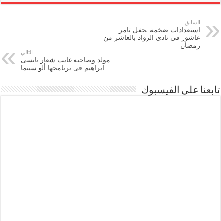
السابق
استعدادات ضخمة لحفل تامر
عاشور في نادي الرواد بالعاشر من
رمضان
التالي
مولد وصاحبه غايب شعار نانسى
ابراهيم فى برنامجها ألو سينما
تابعنا على الفيسبوك