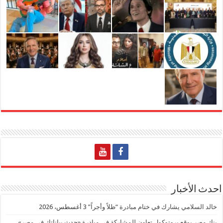
احدث الأخبار
خالد السلامي يشارك في ختام مبادرة “ظلاً وأجراً”
3 أغسطس، 2026
بنك مصر يوقع بروتوكول تعاون للمشاركة في مبادرة «حدث بياناتك في مصر»