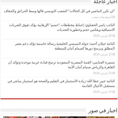
اخبار عاجلة
“لن نكرر الماضي في كل الحالات” الشعب التونسي قالها وسط الحرائق والجفاف
‏أسبوع واحد مضت
النائب ياسر الحفناوي: إحباط مخططات “حسم” الإرهابية يؤكد تفوق الضربات
الاستباقية ويعكس حجم وخطورة التحديات
30 مارس، 2026
النائبة جيلان أحمد: جولة السيسي الخليجية رسالة حاسمة تؤكد دعم مصر
المطلق وترسخ دورها كصمام أمان للمنطقة
23 مارس، 2026
سميرة الجنايني: القمة المصرية السعودية ترسخ قيادة عربية موحدة وتؤكد أن
القاهرة والرياض صمام أمان الأمة
23 مارس، 2026
النائبة عبير عطا الله: زيادة الاستثمار في التعليم والصحة هو استثمار مباشر في
مستقبل الأجيال القادمة
15 مارس، 2026
اخبار في صور