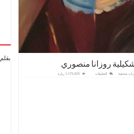
بقلم 
تشكيلية روزانا منصوري
على
رات صحفية
التعليقات
1,375,630 زيارة
لقاء
خاص
مع
الفنانة
التشكيلية
روزانا
منصوري
مغلقة