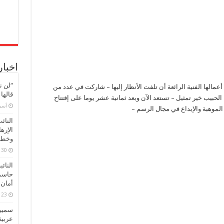
اخبار
“لن ن
مالها الفنية الرائعة أن تلفت الأنظار إليها – شاركت في عدد من
قالها
لحبيب خير تمثيل – تستعد الآن وبعد ثمانية عشر يوما على إفتتاح
‏أس
لموهبة والإبداع في مجال الرسم –
النائ
الإره
وخطور
30 مارس، 2026
النائ
حاسم
أمان 
23 مارس، 2026
سميرة
عربية