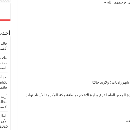
-رحمهما الله –
احدث 
خالد 
أغسطس
بنك م
«حدث 
للمصر
بعد أ
رزاديات ) ولاريد حاليًا
يكشف 
حافظ
ير العام لفرع وزارة الاعلام بمنطقة مكة المكرمة الأستاذ /وليد
أزمة 
مخالف
أغسطس
الملك
دة
الأمريك
2026