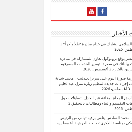
الأخبار
السلامي يشارك في ختام مبادرة “ظلاً وأجراً”
3
، 2026
صر يوقع بروتوكول تعاون للمشاركة في مبادرة
بياناتك في مصر» لتيسير الخدمات المصرفية
يين بالخارج
3 أغسطس، 2026
زمة صورة النوم على سريرالعندليب .. محمد شبانة
إجراءات جديدة لتنظيم زيارة منزل عبدالحليم
3 أغسطس، 2026
أرض المحلج بمغاغة تثير الجدل.. تساؤلات حول
ات التقسيم والبناء ومطالبات بالتحقيق
3
، 2026
 محمد السادس يتلقي برقية تهاني من الرئيس
ي بمناسبة الذكرى 27 لعيد العرش
3 أغسطس،