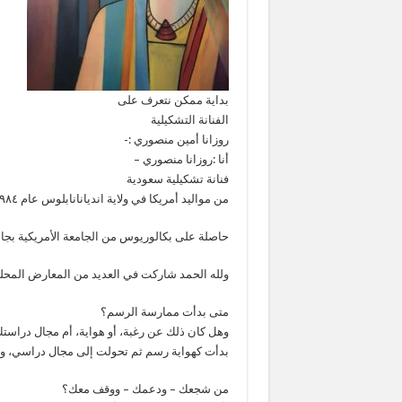
بداية ممكن نتعرف على
الفنانة التشكيلية
روزانا أمين منصوري :-
أنا :روزانا منصوري –
فنانة تشكيلية سعودية
من مواليد أمريكا في ولاية انديانانابلوس عام ١٩٨٤م
حاصلة على بكالوريوس من الجامعة الأمريكية بجامعة
ولله الحمد شاركت في العديد من المعارض المحلية و ا
متى بدأت ممارسة الرسم؟
وهل كان ذلك عن رغبة، أو هواية، أم مجال دراست
بدأت كهواية رسم ثم تحولت إلى مجال دراسي، وأخذت
من شجعك – ودعمك – ووقف معك؟