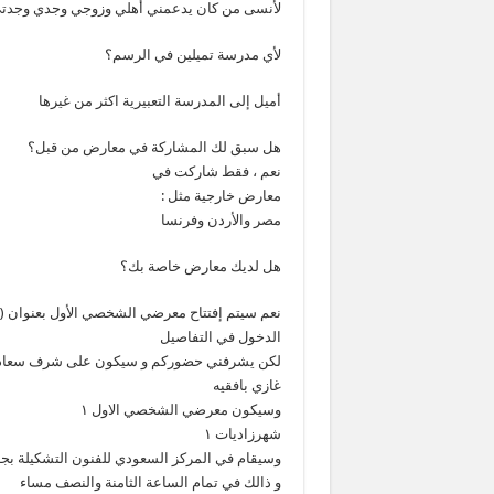
لأنسى من كان يدعمني أهلي وزوجي وجدي وجدتي 
لأي مدرسة تميلين في الرسم؟
أميل إلى المدرسة التعبيرية اكثر من غيرها
هل سبق لك المشاركة في معارض من قبل؟
نعم ، فقط شاركت في
معارض خارجية مثل :
مصر والأردن وفرنسا
هل لديك معارض خاصة بك؟
نعم سيتم إفتتاح معرضي الشخصي الأول بعنوان ( شه
الدخول في التفاصيل
لكن يشرفني حضوركم و سيكون على شرف سعادة المد
غازي بافقيه
وسيكون معرضي الشخصي الاول ١
شهرزاديات ١
وسيقام في المركز السعودي للفنون التشكيلة بج
و ذالك في تمام الساعة الثامنة والنصف مساء