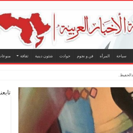
سياحة
المرأه
فن و نجوم
حوادث
شئون دينية
ثقافة
منوعات
لحفيظ.. شراكة فنية ترسم ملامح م
تابعن