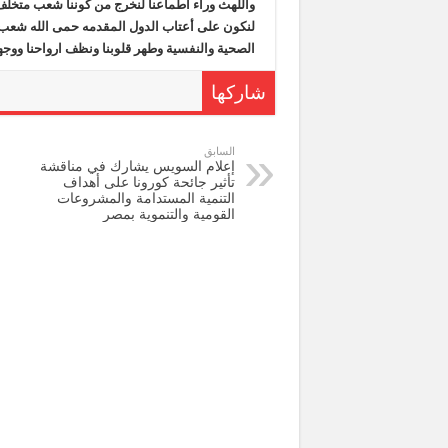
واللهث وراء اطماعنا لنخرج من كوننا شعب متخلف ي
لنكون على أعتاب الدول المقدمه حمى الله شعب مص
الصحية والنفسية وطهر قلوبنا ونظف ارواحنا ووجهن
شاركها
السابق
إعلام السويس يشارك في مناقشة
تأثير جائحة كورونا على أهداف
التنمية المستدامة والمشروعات
القومية والتنموية بمصر