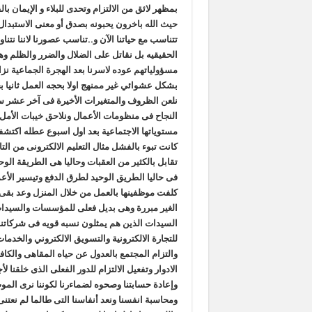
بمظهر لائق من الالتزام وتحدى للبلاء و الإيمان ب
حيث الله باخرون يحبونه بصدق أو معنى الاستبدال ه
تتناسب مع حياتنا الآن و..تناسب عصورنا لاننا نتنا
الحقيقيه بل نقاتل على الضلال والضرر والظلم وه
مسؤولياتهم عوده لاسرنا بعد الهجرة الجماعية نز
بشكل عشوائي غير ممنهج اولا بحجه العمل ثانيا ب
نلعن الظروف والمتغيرات الأخيرة فى آخر عشر سن
النجاح فى منظومات الأعمال ونلاحق خيبات الأمل و
مستوياتها الاجتماعية بعد اول اسبوع عطله اكتشفت 
كانت تبوء بالفشل مثال التعليم الالكترونى من ال
تقابل بالكثير من العقبات وحاليا هى الطريقة الوح
فى حاليا الطريق الوحيد لطرق الدفع وتيسير الأع
كلفت موظفينها بالعمل من خلال المنزل وعد بقى 
الغير مبررة وهى بديل فعلى للمؤسسات والسيدا
السيدات الذين هم يمثلون نسبه قويه فى شركاتنا
للتجارة الالكترونية والتسويق الالكتروني والخدم
والتزام المجتمع بالعدول عن حياه المقاهى والكاف
الادوار وتفعيل الالتزام للدور الفعلى الذى خلقنا ل
وإعادة حسابتنا وصحوه لضماءرنا لكوننا نرى المو
ومحاسبة انفسنا ونعد أنفاسنا التى طالما لم نعتن