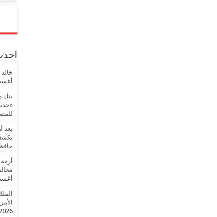
احدث 
خالد 
أغسطس
بنك م
«حدث 
للمصر
بعد أ
يكشف 
حافظ
أزمة 
مخالف
أغسطس
الملك
الأمريك
2026