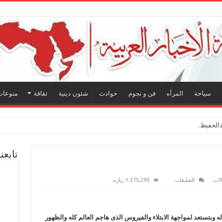
سياحة
المرأه
فن و نجوم
حوادث
شئون دينية
ثقافة
منوعات
لحفيظ.. شراكة فنية ترسم
تابعن
على
لات
التعليقات
1,375,299 زيارة
لعلها
كورونا
..
الخير
مغلقة
ءله وبتستعد لمواجهة الابتلاء والفيروس الذى هاجم العالم كله والظهور