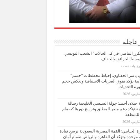
 عاجلة
كرر الماضي في كل الحالات” الشعب التونسي
 وسط الحرائق والجفاف
بوع واحد مضت
ب ياسر الحفناوي: إحباط مخططات “حسم”
ابية يؤكد تفوق الضربات الاستباقية ويعكس حجم
ة التحديات
بة جيلان أحمد: جولة السيسي الخليجية رسالة
ة تؤكد دعم مصر المطلق وترسخ دورها كصمام
للمنطقة
 الجنايني: القمة المصرية السعودية ترسخ قيادة
 موحدة وتؤكد أن القاهرة والرياض صمام أمان