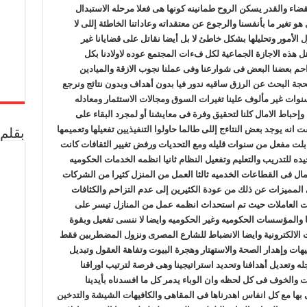
القضاء والقدر يسكن الروح طمانينه كونها هى فعلا مرحله الاستبدال
و تغير ما بأنفسنا والرجوع عن معتقداته وعاداتنا الخاطئة إللى لا
ول الأمور وتحليلها بشكل خاطئ لا بل أيضا نقاتل على قضايانا غير
ل هذه الاجازة الجماعية لكل فءات المجتمع عوده لاولادنا بكل
احم بعضنا البعض فى شوارعنا وفى عملنا نجوب الازقة والميادين
حجة البحث عن الرزق ساقيه ندور فيا بدون أهداف وبدون نتائج ونرجع
وات غير مألوف علينا تغيرات السوق ومجالات الاستثمار ومعادله
إحباط الامال كلنا لتحقيق وفرة فى معايشنا أو لمجرد البقاء على
انه يوجد بعض النتاءج إللى طالما حاولوا التنفيذيين تفعيلها وتعميمها
بقلم 
تابلت مفعل من سنوات قليله ومع التحديات ورفض تغيير الثقافات كانت
يده للتدريب والتعليم وتفعيل النظام ثانيا انظمه الخدمات الحكوميه
مال فى القطاعات الخدميه ثالثا العمل من المنزل كثيرا من الشركات
المميزات عن ذلك من عودة الكثيرين إلى عدم التزاحم والكثافات
ت العاملات حيث تم استحداث انظمه عمل من المنازل تيسر على
 والمؤسسات الحكوميه وغير الحكوميه وايضا لا ننسى تفعيل وبقوة
ات الالكترونية وايضا الانضباط للشارع المصرى ونزول المضطربين فقط
يهات وإهدار الصحة والاستهتار وهجرة البيوت وتفاهة العقول وتبديل
أجله وتعديل أهدافنا وتحديد استراتيجينا وهى فرصة لترتيب اوراقنا
ت والخوف فى كل لحظه وان الوباء يدمر كل ما افسدناه بأيدينا
ى بها مع كل انفاس اهدرناها فى المقاهى والكافيهات الشيشة والتدخين