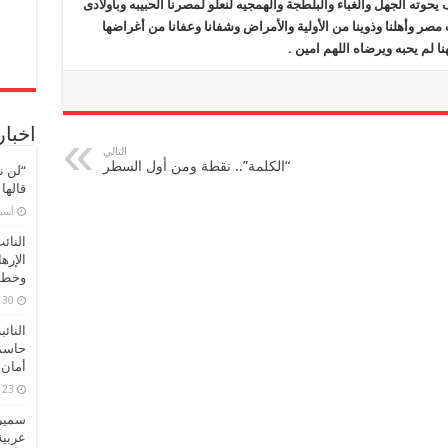
حوته الجهل والغباء والبلطجة والهمجيه لنعلو لمصرنا الحبيبه وباولادى
ر وأهلنا وذوينا من الأولية والأمراض وشفانا وعفانا من أغراضها
ا لم يحبه ويرضاه اللهم امين .
اخبار
التالي
“الكلمة”.. نقطة ومن أول السطر
“لن ن
قالها
‏أس
النائ
الإره
وخطور
30 مارس، 2026
النائ
حاسم
أمان 
23 مارس، 2026
سميرة
عربية