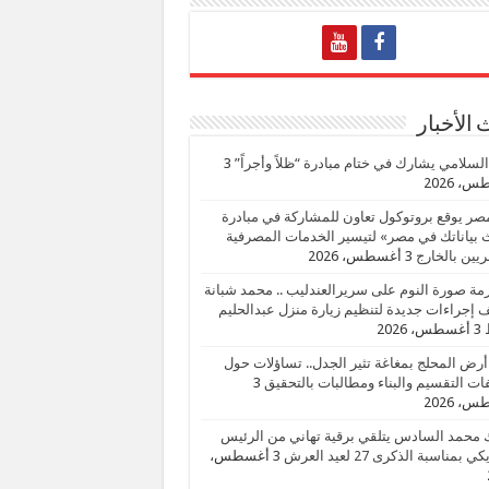
الأخبار
السلامي يشارك في ختام مبادرة “ظلاً وأجراً”
3
، 2026
صر يوقع بروتوكول تعاون للمشاركة في مبادرة
بياناتك في مصر» لتيسير الخدمات المصرفية
يين بالخارج
3 أغسطس، 2026
زمة صورة النوم على سريرالعندليب .. محمد شبانة
إجراءات جديدة لتنظيم زيارة منزل عبدالحليم
3 أغسطس، 2026
أرض المحلج بمغاغة تثير الجدل.. تساؤلات حول
ات التقسيم والبناء ومطالبات بالتحقيق
3
، 2026
 محمد السادس يتلقي برقية تهاني من الرئيس
ي بمناسبة الذكرى 27 لعيد العرش
3 أغسطس،