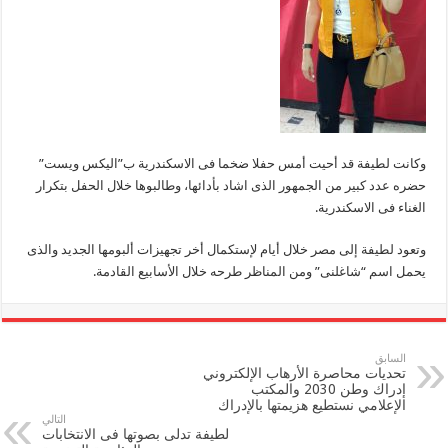
وكانت لطيفة قد أحيت أمس حفلا ضخما فى الاسكندرية ب”اليكس ويست”
حضره عدد كبير من الجمهور الذى اشاد بأدائها، وطالبوها خلال الحفل بتكرار
الغناء فى الاسكندرية.
وتعود لطيفة إلى مصر خلال أيام لإستكمال أخر تجهيزات ألبومها الجديد والذى
يحمل اسم “شاغلنى” ومن المناظر طرحه خلال الأسابيع القادمة.
السابق
تحديات محاصرة الأرهاب الإلكتروني
إدراك وطن 2030 والمكتب
الإعلامي نستطيع هزيمتها بالإدراك
التالي
لطيفة تدلى بصوتها فى الانتخابات