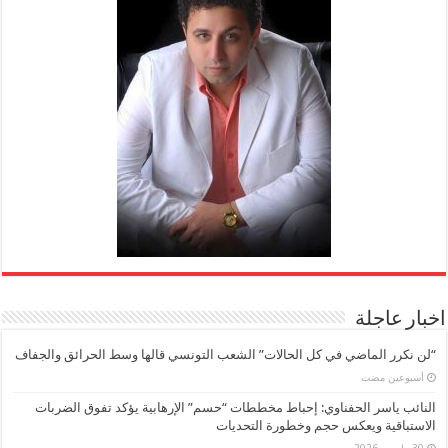
اخبار عاجلة
“لن نكرر الماضي في كل الحالات” الشعب التونسي قالها وسط الحرائق والجفاف
‏أسبوعين مضت
النائب ياسر الحفناوي: إحباط مخططات “حسم” الإرهابية يؤكد تفوق الضربات
الاستباقية ويعكس حجم وخطورة التحديات