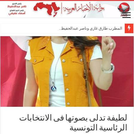
المطرب طارق غازي وناصر عبدالحفيظ.. شراكة فنية
لطيفة تدلى بصوتها فى الانتخابات
الرئاسية التونسية