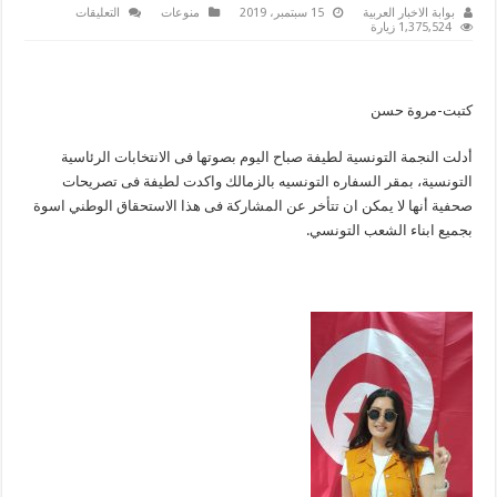
على
بوابة الاخبار العربية
15 سبتمبر، 2019
منوعات
التعليقات
لطيفة
1,375,524 زيارة
تدلى
بصوتها
فى
الانتخابات
الرئاسية
كتبت-مروة حسن
التونسية
مغلقة
أدلت النجمة التونسية لطيفة صباح اليوم بصوتها فى الانتخابات الرئاسية
التونسية، بمقر السفاره التونسيه بالزمالك واكدت لطيفة فى تصريحات
صحفية أنها لا يمكن ان تتأخر عن المشاركة فى هذا الاستحقاق الوطني اسوة
بجميع ابناء الشعب التونسي.