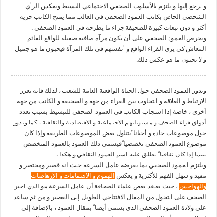
و يرجع إليها و يلتزم بالأسلوب الصحفي الاجتماعي البسيط ويعكس الرأي
الشخصي الخاص بكاتب العمود الصحفي في الغالب مما يمنح الكاتب حرية
أكثر و دون تبعات كبيرة للصحيفة جراء ما يطرحه في العمود الصحفي .
ويحرص العمود الصحفي على أن يكون مرآة صافية صقيلة للواقع القائم
المعاش كي يرى القراء الواقع و أنفسهم في تلك المرآة فيحبون ما هو جميل
و لا يحبون ما هو عكس ذلك.
ويدور العمود الصحفي حول الحياة الواقعية العامة للشعب ، لذلك فانه يعزز
الارتباط و العلاقة و التجاوب بين القراء من جهة و الصحيفة و الكاتب من جهة
أخرى ، خاصة إذا استجاب الكاتب في العمود الصحفي للتبسيط بسبب تعدد
أذواق قراء الصحف و مستوياتهم الاجتماعية و الاقتصادية والثقافية ، كما ويدور
حول موضوعات جادة و أحيانا ًيتناول بعض الموضوعات الطريفة وإذا كان
موضوع العمود الصحفي تخصصيا ًفيسمى ذلك العمود بالعمود المتخصص
بينما إذا كان ثقافيا ً يطلق عليه اسم العمود الثقافي و هكذا .
ويلتزم العمود الصحفي بما يفرضه عامل السرعة حيث انه قصير ومختصر و
مفيد و سهل الفهم للأكثرية و يعكس
الهموم و الاهتمامات و الإرهاصات
والهواجس
، حيث يعتقد بعض علماء الصحافة أن عامل السرعة هو الذي اجبر
الصحف على التحول من المقال الافتتاحي الطويل إلى القصير و من ثم ساعد
على ولادة العمود الصحفي الذي يسمى أيضا ً بمقال العمود ، بالإضافة إلى