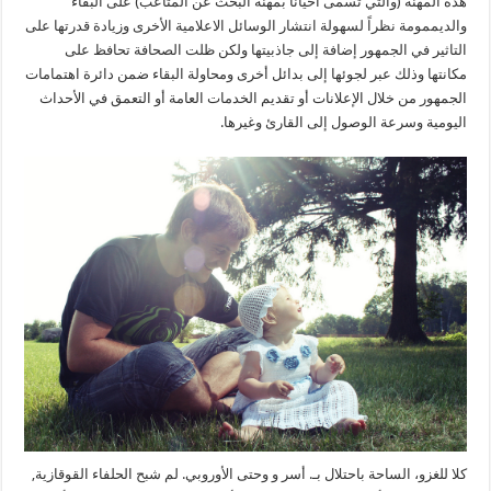
هذه المهنة (والتي تسمى أحياناً بمهنة البحث عن المتاعب) على البقاء
والديممومة نظراً لسهولة انتشار الوسائل الاعلامية الأخرى وزيادة قدرتها على
التاثير في الجمهور إضافة إلى جاذبيتها ولكن ظلت الصحافة تحافظ على
مكانتها وذلك عبر لجوئها إلى بدائل أخرى ومحاولة البقاء ضمن دائرة اهتمامات
الجمهور من خلال الإعلانات أو تقديم الخدمات العامة أو التعمق في الأحداث
اليومية وسرعة الوصول إلى القارئ وغيرها.
كلا للغزو، الساحة باحتلال بـ. أسر و وحتى الأوروبي. لم شبح الحلفاء القوقازية,