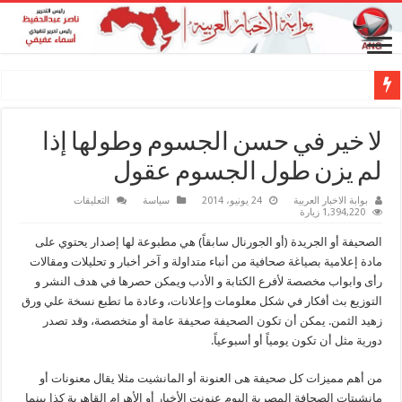
لا خير في حسن الجسوم وطولها إذا
لم يزن طول الجسوم عقول
على
بوابة الاخبار العربية
24 يونيو، 2014
سياسة
التعليقات
لا
1,394,220 زيارة
خير
في
الصحيفة أو الجريدة (أو الجورنال سابقاً) هي مطبوعة لها إصدار يحتوي على
حسن
الجسوم
مادة إعلامية بصياغة صحافية من أنباء متداولة و آخر أخبار و تحليلات ومقالات
وطولها
رأى وابواب مخصصة لأفرع الكتابة و الأدب ويمكن حصرها في هدف النشر و
إذا
لم
التوزيع بث أفكار في شكل معلومات وإعلانات، وعادة ما تطبع نسخة علي ورق
يزن
طول
زهيد الثمن. يمكن أن تكون الصحيفة صحيفة عامة أو متخصصة، وقد تصدر
الجسوم
دورية مثل أن تكون يومياً أو أسبوعياً.
عقول
مغلقة
من أهم مميزات كل صحيفة هى العنونة أو المانشيت مثلا يقال معنونات أو
مانشيتات الصحافة المصرية اليوم عنونت الأخبار أو الأهرام القاهرية كذا بينما