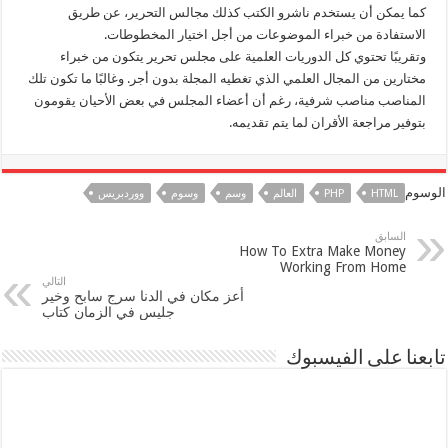
كما يمكن أن يستخدم ناشرو الكتب كذلك مجالس التحرير، عن طريق
الاستفادة من خبراء الموضوعات من أجل اختيار المخطوطات.
وتقريبًا تحتوي كل الدوريات العلمية على مجلس تحرير يتكون من خبراء
مختارين من المجال العلمي الذي تغطيه المجلة بدون أجر. وغالبًا ما تكون تلك
المناصب مناصب شرفية، رغم أن أعضاء المجلس في بعض الأحيان يقومون
بتوفير مراجعة الأقران لما يتم تقديمه.
الوسوم
HTML
PHP
العالم
وسم
وسوم
ووردبريس
السابق
How To Extra Make Money
Working From Home
التالي
أعز مكان في الدنا سرج سابح وخير
جليس في الزمان كتاب
تابعنا على الفيسبوك