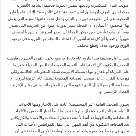
عنونت البيان السكندرية وتابعتها بنفس العنونة صحيفة الشاهد الأقصرية
وهكذا جرى العرف أن يطلق اسم “صحيفة” على “الجريدة”، إلا أنه علمياً فإن
الصحيفة هي كل مطبوعة دورية، وبالتالي يدخل تحت خانتها المجلة التي يعمل
بها “صحفيون” أيضاً، إلا أن المجلة تتميز بدورية أطول من الجريدة التي تصدر
يومياً أو أسبوعياً، في حين يمكن للمجلة أن تصدر أسبوعياً أو شهرياً أو نصف
شهرياً أو فصليا أي كل ثلاثة أشهر، كما تختلف المجلة عن الجريدة في نوعية
الورق ووجود غلاف وقطع مختلف.
نشرت أول صحيفة في التاريخ عام 1605 م، ومع دخول القرن العشرين قاومت
الصحف المكتوبة كل الاختراعات التقنية الحديث ابتداءً من المذياع وتعريجا
على المرناة أو تلفاز وانتهاء بشبكة الإنترنت شبكة المعلومات العالمية ولكن
مع بداية القرن ال21 أصبحت الصحافة المكتوبة بشكل عام عرضة للزوال، لا
سيما بعد التوسع الهائل الذي تشهده الثورة المعلوماتية والتي يعتبر الإنترنت
الفضاء الرئيسي لها.
تحتوي الصحف العامة (غير المتخصصة) عادة على الأخبار ومنها الأحداث
السياسية والجرائم والأعمال والرياضة وربما أيضاً أخبار الطقس والكلمات
المتقاطعة والطالع وتأخذ أشكالاً متعددة مثل المقالات والأعمدة والكاريكاتير.
تعد الصحافة المكتوبة من أهم المهن التي تنقل للمواطنين الأحداث التي
تجري في محيط مجتمعهم والعالم أجمع والوظيفة الأولى للصحافة هي أن