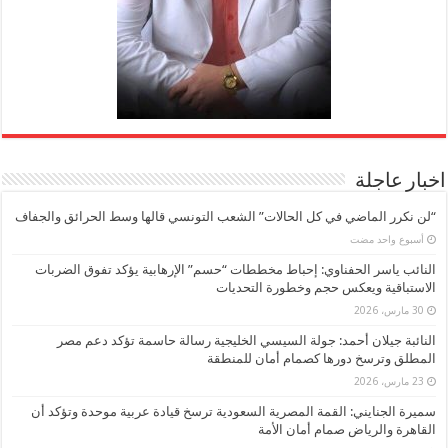
اخبار عاجلة
“لن نكرر الماضي في كل الحالات” الشعب التونسي قالها وسط الحرائق والجفاف
‏أسبوع واحد مضت
النائب ياسر الحفناوي: إحباط مخططات “حسم” الإرهابية يؤكد تفوق الضربات
الاستباقية ويعكس حجم وخطورة التحديات
30 مارس، 2026
النائبة جيلان أحمد: جولة السيسي الخليجية رسالة حاسمة تؤكد دعم مصر
المطلق وترسخ دورها كصمام أمان للمنطقة
23 مارس، 2026
سميرة الجنايني: القمة المصرية السعودية ترسخ قيادة عربية موحدة وتؤكد أن
القاهرة والرياض صمام أمان الأمة