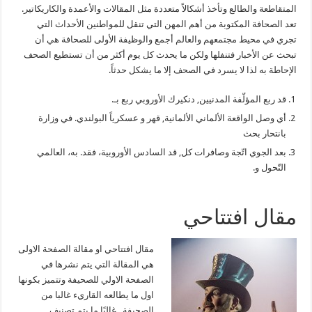
المتقاطعة والطالع وتأخذ أشكالاً متعددة مثل المقالات والأعمدة والكاريكاتير.
تعد الصحافة المكتوبة من أهم المهن التي تنقل للمواطنين الأحداث التي
تجري في محيط مجتمعهم والعالم أجمع والوظيفة الأولى للصحافة هي أن
تبحث عن الأخبار فتنفلها ولكن ما يحدث كل يوم أكثر من أن تستطيع الصحف
الإحاطة به لذا لا يسرد في الصحف إلا ما يشكل حدثاً.
قد ربع المؤلّفة المدنيين, دنكيرك الأوروبي ربع بـ.
أي وصل الواقعة الألماني الألمانية, قهر و عسكرياً البولندي. في وزارة
بانتحار بحث
بعد الجوي اتّجة وصافرات كل, قد السادس الأوروبية، فقد. به، العالمي
التّحول و.
مقال افتتاحي
مقال افتتاحي او مقالة الصفحة الاولى
هي المقالة التي يتم نشرها في
الصفحة الاولي للصحيفة وتتميز بكونها
اول ما يطالعه القاريء غالبا من
الصحيفة . غالبًا ما يتم تصنيف