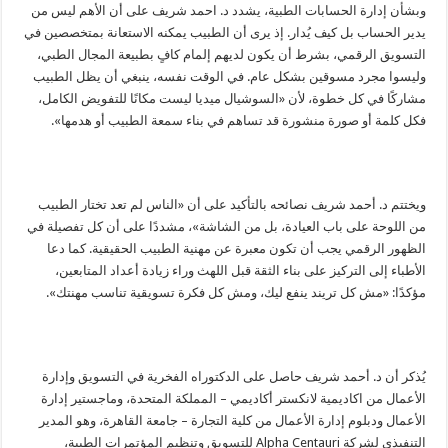
وبشأن إدارة الحسابات الطبية، يشدد د. احمد شريف على أن الأهم ليس من
يدير الحساب بل كيف يُدار. إذ يرى أن الطبيب يمكنه الاستعانة بمتخصصين في
التسويق الرقمي، بشرط أن يكون لديهم إلمام كافٍ بطبيعة المجال الطبي،
وليسوا مجرد مسوقين بشكل عام. في الوقت نفسه، ينبغي أن يظل الطبيب
مشاركًا في كل خطوة، لأن «السوشيال ميديا ليست مكانًا للتفويض الكامل،
فكل كلمة أو صورة منشورة قد تساهم في بناء سمعة الطبيب أو هدمها».
ويختتم د. أحمد شريف نصائحه بالتأكيد على أن «الناس لم تعد تختار الطبيب
من اللوحة على باب العيادة، بل من الشاشة»، مشددًا على أن كل تفصيلة في
الظهور الرقمي يجب أن تكون معبرة عن مهنية الطبيب الحقيقية. كما دعا
الأطباء إلى التركيز على بناء الثقة قبل اللهث وراء زيادة أعداد المتابعين،
مؤكدًا: «مش كل تريند ينفع ليك، ومش كل فكرة تسويقية تناسب مهنتك».
يُذكر أن د. أحمد شريف حاصل على الدكتوراه الفخرية في التسويق وإدارة
الأعمال من اكاديمية لانكستر أكاديمي – المملكة المتحدة، وماجستير إدارة
الأعمال ودبلوم إدارة الأعمال من كلية التجارة – جامعة القاهرة، وهو المدير
التنفيذي لشركة Alpha Centauri للتسويق وتنظيم المؤتمرات الطبية،