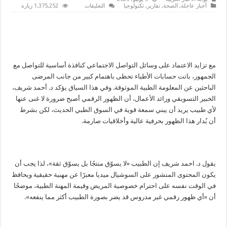
على
أخبار عاجلة
,
الصحة
,
تقارير
,
تكنولوجيا
التعليقات
1,375,252 زيارة
كيف
يبني
الطبيب
ثقة
على
السوشيال
ميديا
دون
الإخلال
مع تزايد الاعتماد على وسائل التواصل الاجتماعي كنافذة أساسية للتواصل مع
بأخلاقيات
الجمهور، باتت حسابات الأطباء تحظى باهتمام كبير من جانب المرضى
المهنة؟
مغلقة
الباحثين عن المعلومة الطبية الموثوقة. وفي هذا السياق يؤكد د. أحمد شريف،
الخبير التسويقي ورائد الأعمال، أن الظهور الرقمي أصبح ضرورة لا غنى عنها
لأي طبيب يريد أن يبني سمعة قوية في السوق الطبي الحديث، لكن بشرط
أن يُدار هذا الظهور بحرفية عالية وأخلاقيات صارمة.
يقول د. احمد شريف إن الطبيب «لا يسوّق منتجًا بل يسوّق ثقة»، لذا يجب أن
يكون المحتوى المنشور على السوشيال ميديا معبرًا عن مهنية حقيقية ويحافظ
في الوقت نفسه على احترام خصوصية المريض وقيمة المهنة الطبية، موضحًا
أن «أي ظهور رقمي غير مدروس قد يضر بصورة الطبيب أكثر مما ينفعه».