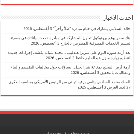
احدث الأخبار
خالد السلامي يشارك في ختام مبادرة “ظلاً وأجراً”
3 أغسطس، 2026
بنك مصر يوقع بروتوكول تعاون للمشاركة في مبادرة «حدث بياناتك في مصر»
لتيسير الخدمات المصرفية للمصريين بالخارج
3 أغسطس، 2026
بعد أزمة صورة النوم على سريرالعندليب .. محمد شبانة يكشف إجراءات جديدة
لتنظيم زيارة منزل عبدالحليم حافظ
3 أغسطس، 2026
أزمة أرض المحلج بمغاغة تثير الجدل.. تساؤلات حول مخالفات التقسيم والبناء
ومطالبات بالتحقيق
3 أغسطس، 2026
الملك محمد السادس يتلقي برقية تهاني من الرئيس الأمريكي بمناسبة الذكرى
27 لعيد العرش
3 أغسطس، 2026
تصميم وتطوير
كريتيف ديزاينز