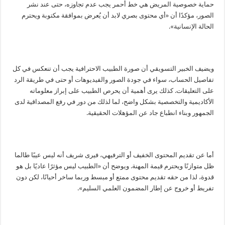
حماية خصوصية المريض هي خط أحمر يجب عدم تجاوزه، حتى عند نشر
الصور، مؤكدًا أن «أي محتوى بصري لابد أن يُعرض بموافقة مكتوبة ويحترم
الحالة الإنسانية».
ويضيف الخبير التسويقي أن صورة الطبيب الاحترافية يجب أن تنعكس في كل
تفاصيل الحساب، سواء في جودة الصور والفيديوهات أو حتى في طريقة الرد
على التعليقات. كذلك يرى أهمية أن يحرص الطبيب على إبراز معلوماته
الأكاديمية والتخصصية بشكل واضح، لما لذلك من دور في رفع المصداقية لدى
الجمهور وبناء انطباع جاد عن المؤهلات الحقيقية.
أما عن تقديم المحتوى الخفيف أو الترفيهي، فيرى شريف أنه ليس عيبًا طالما
ظل متوازنًا ويحترم قيمة المهنة. ويوضح أن «الطبيب ليس مؤثرًا عاديًا بل هو
قدوة، لذا من حقه تقديم محتوى ممتع أو مبسط وربما ساخر أحيانًا، لكن دون
تفريط أو خروج عن إطار المضمون العلمي السليم».