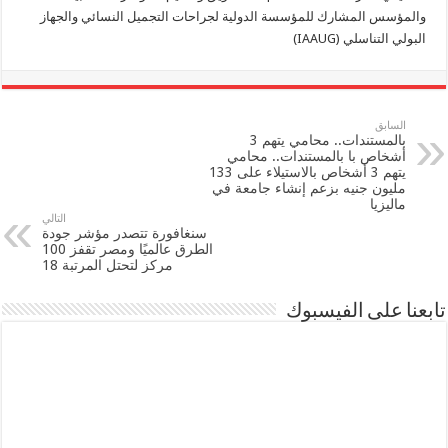
والمؤسس المشارك للمؤسسة الدولية لجراحات التجميل النسائي والجهاز
البولي التناسلي (IAAUG)
السابق
بالمستندات.. محامي يتهم 3
أشخاص با بالمستندات.. محامي
يتهم 3 أشخاص بالاستيلاء على 133
مليون جنيه بزعم إنشاء جامعة في
ماليزيا
التالي
سنغافورة تتصدر مؤشر جودة
الطرق عالميًا ومصر تقفز 100
مركز لتحتل المرتبة 18
تابعنا على الفيسبوك