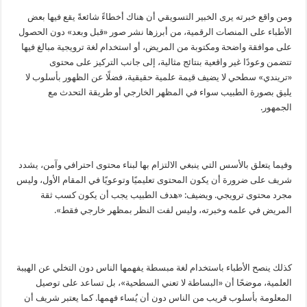
ومن واقع خبرته يرى الخبير التسويقي أن هناك أخطاءً شائعةً يقع فيها بعض
الأطباء على المنصات الرقمية، من أبرزها نشر صور «قبل وبعد» دون الحصول
على موافقة واضحة ومكتوبة من المريض، أو استخدام لغة ترويجية مبالغ فيها
تتضمن وعودًا غير واقعية بنتائج مثالية، إلى جانب التركيز على محتوى
«تريندي» سطحي لا يضيف قيمة علمية حقيقية، فضلًا عن الظهور بأسلوب لا
يليق بصورة الطبيب سواء في المظهر الخارجي أو طريقة التحدث مع
الجمهور.
وفيما يتعلق بالأسس التي ينبغي الالتزام بها لبناء محتوى احترافي وآمن، يشدد
شريف على ضرورة أن يكون المحتوى تعليميًا وتوعويًا في المقام الأول، وليس
مجرد محتوى ترويجي. ويضيف: «هدف الطبيب يجب أن يكون كسب ثقة
المريض في علمه وخبرته، وليس لفت النظر بمظهر خارجي فقط».
كذلك ينصح الأطباء باستخدام لغة مبسطة يفهمها الناس دون التخلي عن الهيبة
العلمية، موضحًا أن «البساطة لا تعني السطحية»، بل تساعد على توصيل
المعلومة بأسلوب قريب من الناس دون أن يُساء فهمها. كما يعتبر شريف أن