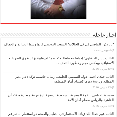
اخبار عاجلة
“لن نكرر الماضي في كل الحالات” الشعب التونسي قالها وسط الحرائق والجفاف
‏أسبوعين مضت
النائب ياسر الحفناوي: إحباط مخططات “حسم” الإرهابية يؤكد تفوق الضربات
الاستباقية ويعكس حجم وخطورة التحديات
30 مارس، 2026
النائبة جيلان أحمد: جولة السيسي الخليجية رسالة حاسمة تؤكد دعم مصر
المطلق وترسخ دورها كصمام أمان للمنطقة
23 مارس، 2026
سميرة الجنايني: القمة المصرية السعودية ترسخ قيادة عربية موحدة وتؤكد أن
القاهرة والرياض صمام أمان الأمة
23 مارس، 2026
النائبة عبير عطا الله: زيادة الاستثمار في التعليم والصحة هو استثمار مباشر في