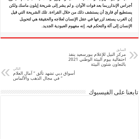
أجراس الإنذارربما بعد فوات الآوان. و لم يشر إلى شريحة إيلون ماسك ولكن
يستطيع أي قارئ أن يستشف ذلك من خلال القراءة. تلك الشريحة التي قيل
إن الغرب يستعد لزرعها في عقل الإنسان لعلاجه والحقيقة هي لتحويل
الإنسان إلى آلة والتحكم فيه. إنه مفهوم العبودية الجديد.
السابق
مركز النيل للإعلام ببورسعيد ينفذ
احتفالية بيوم البيئة الوطني 2021
بالتعاون شئون البيئة
التالي
أسواق دبي تشهد تألق ” آمال العلام
” في مجال الذهب والألماس
تابعنا على الفيسبوك