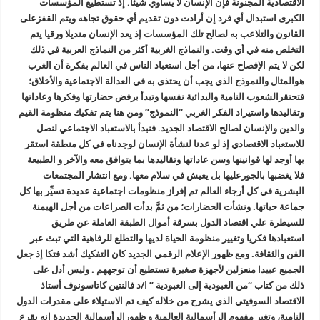
الاقتصادية المجنونة فإن الإنسان لا يساوي شيئا. إذ تستطيع المؤسسات
الكبرى استبدال أي فرد إن أرادت دون تقديم أي حقوق تجاهه ويتم القفزعلى
القانون والتلاعب به لصالح تلك المؤسسات إذ يعد الإنسان منديلا ورقيا يتم
التخلص منه في أي وقت. والنماذج الغربية أكثر من النماذج العربية في ذلك
لكن لا يتم الإفصاح عنها، من أجل استعباد الناس في العالم بفكرة أن الغرب
هوالمثال والنموذج الذي يجب أن يحتذى به في العدالة الاجتماعية والأخلاق؛
فتحتقرالشعوب النامية والبدائية نفسها وتبدأ برفض حضارتها وفكرها وعاداتها
وتقاليدها واستيراد الفكر الغربي “النموذج” ومن هنا يتم تفكيك منظومة القيم
والدين والإنسان لصالح الاقتصاد الجديد. فنبدأ بالاستعباد الاجتماعي لنصل
للاستعباد الاقتصادي إذ لو عدنا لنشأة الإنسان لوجدناه في كل منطقة استقر
بها أوجد لها قوانينها وسن عاداتها وتقاليدها بما يتوافق معه والآخر و الطبيعة
فلا يغضبها بالجورعليها بل يعيش في سلام معها. ومع انتشار المجتمعات
البشرية في كل أرجاء العالم تم إفراز منظومات اجتماعية عديدة تسيِّر بها كل
جماعة حياتها. ونشأت الحضارات؛ من ثمَّ بدأت الصراعات من أجل الهيمنة
للسيطرة علي اقتصاد الدول بسرقة أموال الطبقة العاملة عن طريق
استعبادها فكريا وتغيير منظومة الحياة لديها والتطلع للرفاهية التي تبث عبر
الفن والثقافة. ومع ظهور الإعلام الرقمي الجديد كان التفكيك أشد فتكا إذ جعل
الجميع عبيدا منعزلين لأجهزة صغيرة تستطيع أن توجههم . وليس أدل على
ذلك من كتاب “من العبودية إلى العبودية ” ا/د فالنتين كاتاسونوف أستاذ
الاقتصاد السوفيتي الذي يشرح من خلاله كيف تم الاستيلاء على مقدرات الدول
النامية، وتغير مفهوم الرأسمالية العالمية و ظهورالرأسمالية الجديدة إنه يقرع