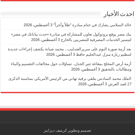
احدث الأخبار
خالد السلامي يشارك في ختام مبادرة “ظلاً وأجراً”
3 أغسطس، 2026
بنك مصر يوقع بروتوكول تعاون للمشاركة في مبادرة «حدث بياناتك في مصر»
لتيسير الخدمات المصرفية للمصريين بالخارج
3 أغسطس، 2026
بعد أزمة صورة النوم على سريرالعندليب .. محمد شبانة يكشف إجراءات جديدة
لتنظيم زيارة منزل عبدالحليم حافظ
3 أغسطس، 2026
أزمة أرض المحلج بمغاغة تثير الجدل.. تساؤلات حول مخالفات التقسيم والبناء
ومطالبات بالتحقيق
3 أغسطس، 2026
الملك محمد السادس يتلقي برقية تهاني من الرئيس الأمريكي بمناسبة الذكرى
27 لعيد العرش
3 أغسطس، 2026
تصميم وتطوير
كريتيف ديزاينز