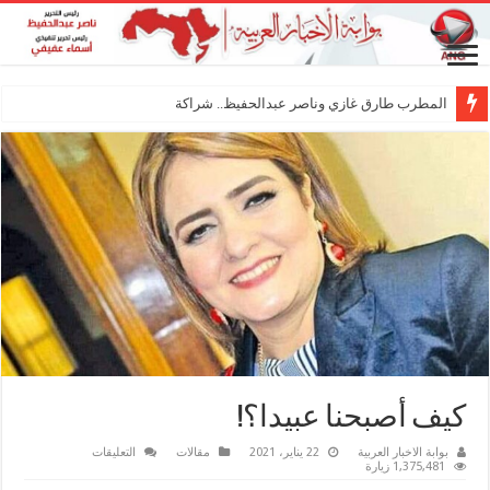
المطرب طارق غازي وناصر عبدالحفيظ.. شراكة فنية ترسم م
كيف أصبحنا عبيدا؟!
على
بوابة الاخبار العربية
22 يناير، 2021
مقالات
التعليقات
كيف
1,375,481 زيارة
أصبحنا