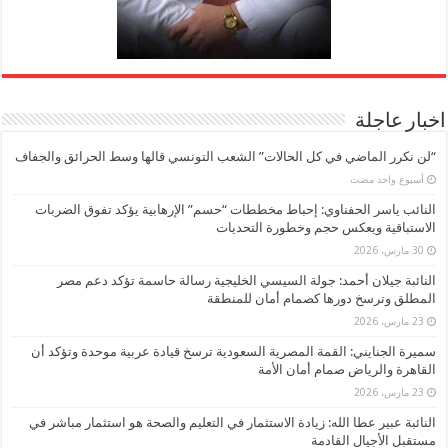
اخبار عاجلة
“لن نكرر الماضي في كل الحالات” الشعب التونسي قالها وسط الحرائق والجفاف
‏أسبوع واحد مضت
النائب ياسر الحفناوي: إحباط مخططات “حسم” الإرهابية يؤكد تفوق الضربات
الاستباقية ويعكس حجم وخطورة التحديات
30 مارس، 2026
النائبة جيلان أحمد: جولة السيسي الخليجية رسالة حاسمة تؤكد دعم مصر
المطلق وترسخ دورها كصمام أمان للمنطقة
23 مارس، 2026
سميرة الجنايني: القمة المصرية السعودية ترسخ قيادة عربية موحدة وتؤكد أن
القاهرة والرياض صمام أمان الأمة
23 مارس، 2026
النائبة عبير عطا الله: زيادة الاستثمار في التعليم والصحة هو استثمار مباشر في
مستقبل الأجيال القادمة