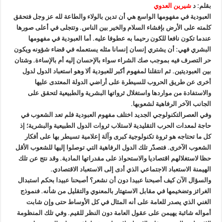
عبيدا؟!
بقلم: د
شيرين العدوي
مغلقة
العبودية في مفهومها الواسع هي أن تدين بالولاء والطاعة لله عز وجل فتحقق
كلمته على الأرض بإفشاء السلام والخير بين الناس. وتتجلى في أعلى صورها
عندما تكون نافعا للكون رحيما به عطوفا عليه. أما العبودية في مفهومها
البشري فهي: أن يشتري إنسان إنسانا مثله يستعمله في قضاء شؤونه ويكون
حر التصرف فيه بموجب صك الشراء سواء بالإحسان إليه أم بالإساءة. وشتان
بين العبوديتين. ثم انتقلنا لمفهوم أكبر للعبودية ألا وهو استعباد الدول لدول
أخرى عن طريق الحروب للسيطرة على أراضي الدولة المعتدى عليها
والاستفادة من مواردها واستغلال ثرواتها البشرية والطبيعية لتحقق على
الجانب الآخر الرفاهية لشعوبها.
وفي العصرالتكنولوجي الجديد اختلف مفهوم العبودية فلم تعد الشعوب في
حاجة لمعدات الحرب التقليدية لاستلاب ثروات الدول الطبيعية والبشرية؛ إذ
كل ما تحتاجه هو ثروة تكنولوجية كبرى وآلة إعلامية تسيطر بها على أفكار
الشعوب الآخرى. فتصدّر تلك الدول الرفاهية التي توصلوا إليها للشعوب الأقل
حظا لاستغلالهم اقتصاديا والاستحواذ على مقدراتها المادية. وقد نتج عن تلك
الهيمنة الاستعباد الاجتماعي الذي أدى إلى الاستعباد الاقتصادي.
والسؤال الآن كيف أصبحنا عبيدا دون أن نشعر؟ أصبحنا عبيدا بحكم استبدال
الغرائز وتضخيمها في مقابل الاستهتار بالمعنوي والتقليل من شأنه. فنموذج
الغني الذي يصدر للعامة على أنه المثال في كل الأوساط حتى وإن شابت
أمواله شائبة يهيمن على عقول العامة دون النظر للقيم. وفي تلك المنظومة