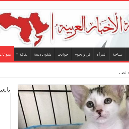
سياحة
المرأه
فن و نجوم
حوادث
شئون دينية
ثقافة
منوعات
لحفيظ.. شراكة فنية تر
تابعن