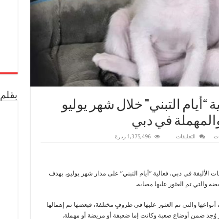
بقلم 
 “أيام التبني” خلال شهر يوليو
المهملة في دبي
على
ت
التعليقات
1,375,496 زيارة
“كيتي
سنيب”
تنظم
فعالية
“أيام
ت الأليفة في دبي، فعالية “أيام التبني” على مدار شهر يوليو، بهدف
التبني”
خلال
ة والتي تم العثور عليها مصابة.
شهر
يوليو
لإيواء
اعها والتي تم العثور عليها في ظروفٍ مختلفة، فبعضها تم إهمالها
القطط
المريضة
 وُجد ضمن أوضاعٍ صعبة وكانت إما ضعيفة أو مريضة أو مهملة.
والمهملة