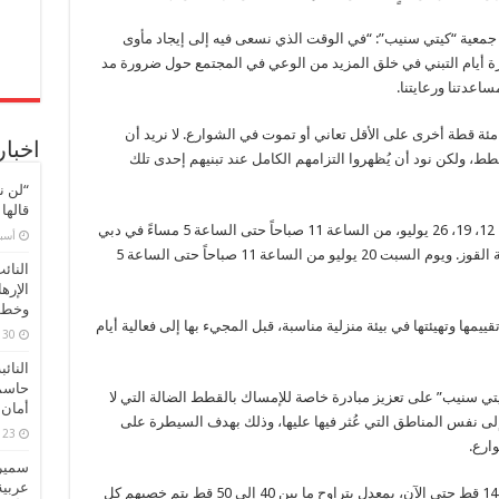
في
دبي
 جمعية “كيتي سنيب”: “في الوقت الذي نسعى فيه إلى إيجاد مأوى
مغلقة
رة أيام التبني في خلق المزيد من الوعي في المجتمع حول ضرورة مد
اعدتنا ورعايتنا.
مئة قطة أخرى على الأقل تعاني أو تموت في الشوارع. لا نريد أن
اخبار
قطط، ولكن نود أن يُظهروا التزامهم الكامل عند تبنيهم إحدى تلك
“لن ن
قالها
تقام هذه الفعالية خلال أيام الجمعة الموافقة لـ 5، 12، 19، 26 يوليو، من الساعة 11 صباحاً حتى الساعة 5 مساءً في دبي
‏أس
جاردن سنتر (شارع الشيخ زايد المخرج 40) منطقة القوز. ويوم السبت 20 يوليو من الساعة 11 صباحاً حتى الساعة 5
النائ
الإره
وخطور
يمها وتهيئتها في بيئة منزلية مناسبة، قبل المجيء بها إلى فعالية أيام
30 مارس، 2026
النائ
حاسم
يتي سنيب” على تعزيز مبادرة خاصة للإمساك بالقطط الضالة التي لا
أمان 
د إلى نفس المناطق التي عُثر فيها عليها، وذلك بهدف السيطرة على
23 مارس، 2026
ارع.
سميرة
عربية
هذا وقد تمكنت كيتي سنيب من خصي أكثر من 1470 قط حتى الآن، بمعدل يتراوح ما بين 40 إلى 50 قط يتم خصيهم كل