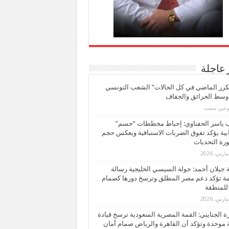
 عاجلة
كرر الماضي في كل الحالات” الشعب التونسي
 وسط الحرائق والجفاف
بوعين مضت
ب ياسر الحفناوي: إحباط مخططات “حسم”
ابية يؤكد تفوق الضربات الاستباقية ويعكس حجم
ة التحديات
بة جيلان أحمد: جولة السيسي الخليجية رسالة
ة تؤكد دعم مصر المطلق وترسخ دورها كصمام
للمنطقة
 الجنايني: القمة المصرية السعودية ترسخ قيادة
 موحدة وتؤكد أن القاهرة والرياض صمام أمان