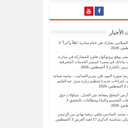
الأخبار
السلامي يشارك في ختام مبادرة “ظلاً وأجراً”
3
، 2026
صر يوقع بروتوكول تعاون للمشاركة في مبادرة
بياناتك في مصر» لتيسير الخدمات المصرفية
يين بالخارج
3 أغسطس، 2026
زمة صورة النوم على سريرالعندليب .. محمد شبانة
إجراءات جديدة لتنظيم زيارة منزل عبدالحليم
3 أغسطس، 2026
أرض المحلج بمغاغة تثير الجدل.. تساؤلات حول
ات التقسيم والبناء ومطالبات بالتحقيق
3
، 2026
 محمد السادس يتلقي برقية تهاني من الرئيس
ي بمناسبة الذكرى 27 لعيد العرش
3 أغسطس،