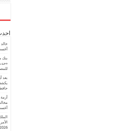
احدث 
خالد 
أغسطس
بنك م
«حدث 
للمصر
بعد أ
يكشف 
حافظ
أزمة 
مخالف
أغسطس
الملك
الأمريك
2026