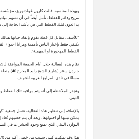
وبهذه المناسبة، قالت كارول غولدنهويز، مؤسِّسة
مريح ودائم للقطط، نأمل أيضاً في أن تسهم مباد
يد العون لتلك القطط التي هي بأشد الحاجة إلى مس
“للأسف، مقابل كل قطة نقوم بإنقاذ حياتها هنالك 
نكتفي فقط بإخبار الناس بأهمية ومزايا احتواء ال
القطط المهجورة أو المهملة”.
مساءً في نادي المرابع العربية للجولف.
وتجدر الملاحظة إلى أنه يتم مراقبة تلك القطط وتقي
التبني.
بالإضافة إلى تنظيم هذه الفعالية، تعمل جمعية “ك
يمكن تبنيها أو احتواؤها، وبعد أن يتم خصيهم تُعا
التوازن البيئي الذي يمنع وجود الحشرات في الشو