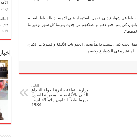
الأمة
23 مارس، 2026
القطط في شوارع دبي، نعمل باستمرار على الإمساك بالقطط الضالة،
النائ
هو اس
اتهم، كي يتم احتواءهم أو إطلاقهم من جديد. يلزمنا كل شهر توفير ما
15 مارس، 2026
فة، تحث كيتي سنيب دائماً محبي الحيوانات الأليفة والشركات الكبرى
 المنتشرة في الشوارع وخصيها.
اخبا
التالي
وزارة الثقافة جائزة الدولة للإبداع
الفنى بالأكاديمية المصرية للفنون
بروما طبقاً للقانون رقم 49 لسنة
1984