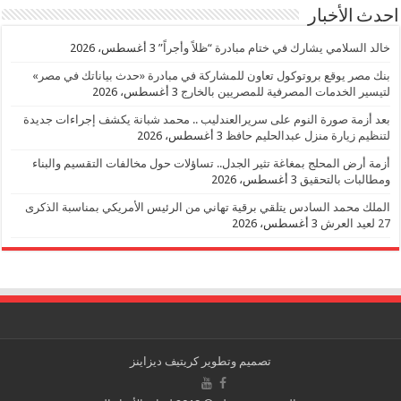
احدث الأخبار
خالد السلامي يشارك في ختام مبادرة “ظلاً وأجراً”
3 أغسطس، 2026
بنك مصر يوقع بروتوكول تعاون للمشاركة في مبادرة «حدث بياناتك في مصر»
لتيسير الخدمات المصرفية للمصريين بالخارج
3 أغسطس، 2026
بعد أزمة صورة النوم على سريرالعندليب .. محمد شبانة يكشف إجراءات جديدة
لتنظيم زيارة منزل عبدالحليم حافظ
3 أغسطس، 2026
أزمة أرض المحلج بمغاغة تثير الجدل.. تساؤلات حول مخالفات التقسيم والبناء
ومطالبات بالتحقيق
3 أغسطس، 2026
الملك محمد السادس يتلقي برقية تهاني من الرئيس الأمريكي بمناسبة الذكرى
27 لعيد العرش
3 أغسطس، 2026
تصميم وتطوير
كريتيف ديزاينز