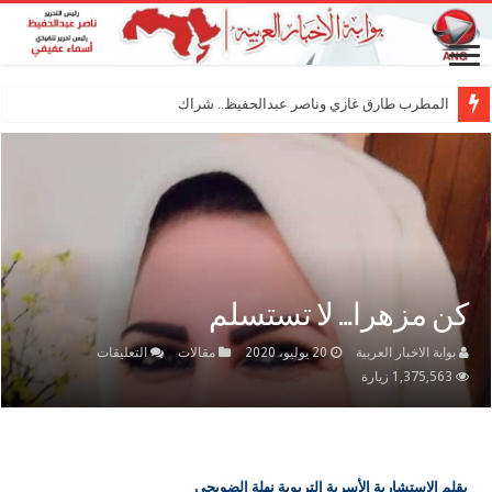
المطرب طارق غازي وناصر عبدالحفيظ.. شراكة فنية ترس
كن مزهرا… لا تستسلم
على
بوابة الاخبار العربية
20 يوليو، 2020
مقالات
التعليقات
كن
1,375,563 زيارة
مزهرا…
لا
تستسلم
مغلقة
بقلم الاستشارية الأسرية التربوية نهلة الضويحي