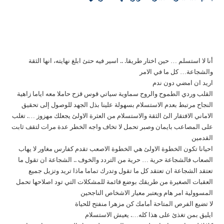
أنا لا استسلم … حين اختار طريقا. .. اسير فيه حتئ ابلغ نهايته، انها الثقة
والشجاعة… كل ما في الامر
اريد ان امضي دون ندم
القلب وردي الطموح والروح سماوية سياتي قوس قزح حاملا معه اياما زاهية
النجاح مرتبط بعدم الاستسلام بسهولة علينا بذل الجهد للوصول إلى تحقيق
الاماني الافتقار الئ الثقة والاستسلام من العثرة الاولئ يجعلك مهزوز …. تغلب
على المصاعب بايمان وصبر تحمل لا تخاف واجه الخطر عدة مرات لتقف ثابت
القدمين
احيانا تكون الخطوة الاولئ هي الخطوة الاصعب تقدم كفارس مغاور لا يهاب
الصعاب فالشجاعة حرية … حرية من التردد والخوف .. الشجاعة ان تقول ما
تعتقد الشجاعة ان تعتقد كل ما تقول وتدرك تماما ماذا تريد وتزيل جميع
العقبات الصغيرة من طريقك بوضع قائمة للمشكلات التي تود اصلاحها تحمل
المسوولية امر هام ويعتبر معيار الاشخاص الناجحين
لا تضيع الفرص المتاحة أمامك كن مزهرا منفتح للحياة
ايليق بمن تغذئ على هذا كله…. يعيش الاستسلام