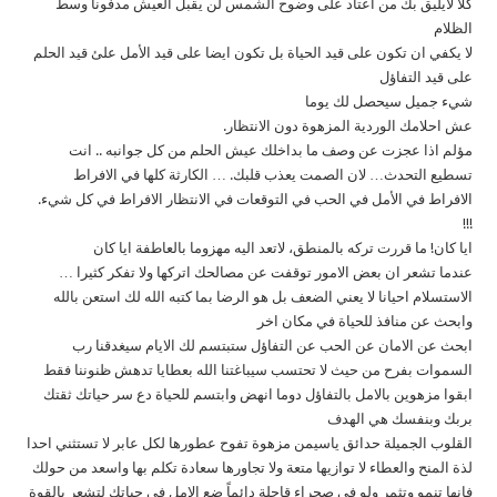
كلا لايليق بك من اعتاد على وضوح الشمس لن يقبل العيش مدفونا وسط
الظلام
لا يكفي ان تكون على قيد الحياة بل تكون ايضا على قيد الأمل علئ قيد الحلم
على قيد التفاؤل
شيء جميل سيحصل لك يوما
عش احلامك الوردية المزهوة دون الانتظار.
مؤلم اذا عجزت عن وصف ما بداخلك عيش الحلم من كل جوانبه .. انت
تسطيع التحدث… لان الصمت يعذب قلبك. … الكارثة كلها في الافراط
الافراط في الأمل في الحب في التوقعات في الانتظار الافراط في كل شيء.
!!!
ايا كان! ما قررت تركه بالمنطق، لاتعد اليه مهزوما بالعاطفة ايا كان
عندما تشعر ان بعض الامور توقفت عن مصالحك اتركها ولا تفكر كثيرا …
الاستسلام احيانا لا يعني الضعف بل هو الرضا بما كتبه الله لك استعن بالله
وابحث عن منافذ للحياة في مكان اخر
ابحث عن الامان عن الحب عن التفاؤل ستبتسم لك الايام سيغدقنا رب
السموات بفرح من حيث لا تحتسب سيباغتنا الله بعطايا تدهش ظنوننا فقط
ابقوا مزهوين بالامل بالتفاؤل دوما انهض وابتسم للحياة دع سر حياتك ثقتك
بربك وبنفسك هي الهدف
القلوب الجميلة حدائق ياسيمن مزهوة تفوح عطورها لكل عابر لا تستثني احدا
لذة المنح والعطاء لا توازيها متعة ولا تجاورها سعادة تكلم بها واسعد من حولك
فانها تنمو وتثمر ولو في صحراء قاحلة دائماً ضع الامل في حياتك لتشعر بالقوة