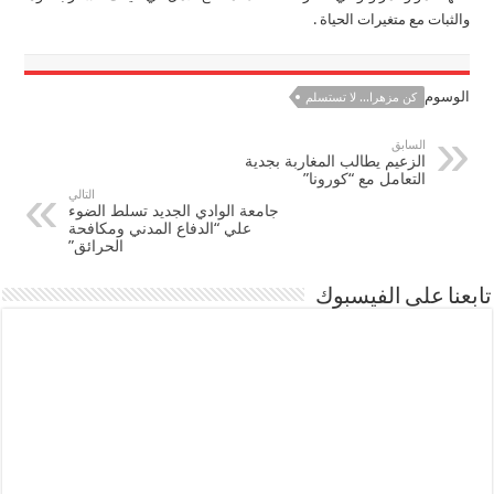
والثبات مع متغيرات الحياة .
الوسوم
كن مزهرا... لا تستسلم
السابق
الزعيم يطالب المغاربة بجدية
التعامل مع “كورونا”
التالي
جامعة الوادي الجديد تسلط الضوء
علي “الدفاع المدني ومكافحة
الحرائق”
تابعنا على الفيسبوك