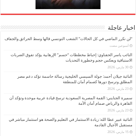
اخبار عاجلة
“لن نكرر الماضي في كل الحالات” الشعب التونسي قالها وسط الحرائق والجفاف
‏أسبوعين مضت
النائب ياسر الحفناوي: إحباط مخططات “حسم” الإرهابية يؤكد تفوق الضربات
الاستباقية ويعكس حجم وخطورة التحديات
30 مارس، 2026
النائبة جيلان أحمد: جولة السيسي الخليجية رسالة حاسمة تؤكد دعم مصر
المطلق وترسخ دورها كصمام أمان للمنطقة
23 مارس، 2026
سميرة الجنايني: القمة المصرية السعودية ترسخ قيادة عربية موحدة وتؤكد أن
القاهرة والرياض صمام أمان الأمة
23 مارس، 2026
النائبة عبير عطا الله: زيادة الاستثمار في التعليم والصحة هو استثمار مباشر في
مستقبل الأجيال القادمة
15 مارس، 2026