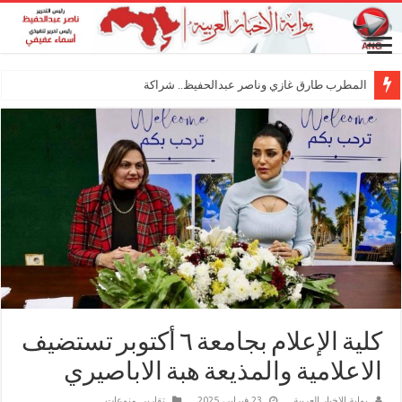
المطرب طارق غازي وناصر عبدالحفيظ.. شراكة فنية ترسم ملامح
كلية الإعلام بجامعة ٦ أكتوبر تستضيف
الاعلامية والمذيعة هبة الاباصيري
بوابة الاخبار العربية
23 فبراير، 2025
تقارير
,
منوعات