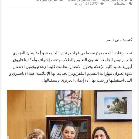
على
التعليقات
1,375,373 زيارة
كلية
الإعلام
بجامعة
٦
أكتوبر
تستضيف
الاعلامية
والمذيعة
هبة
كتبت: جنى ناصر
الاباصيري
مغلقة
تحت رعاية أ.د/ ممدوح مصطفى غراب رئيس الجامعة ،و أ.د/إيمان العزيزي
نائب رئيس الجامعة لشئون التعليم والطلاب وتحت إشراف وأ.د/دينا فاروق
أبوزيد عميد كلية الإعلام وفنون الاتصال، نظمت كلية الإعلام وفنون الاتصال
ندوة بعنوان مهارات التقديم التلفزيوني تحدثت بها الإعلامية هبة الاباصيري و
التى استقبلتها ورحبت بها أ.د/ إيمان العزيزى بإستقبالها ،