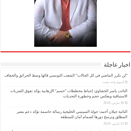
اخبار عاجلة
“لن نكرر الماضي في كل الحالات” الشعب التونسي قالها وسط الحرائق والجفاف
‏أسبوع واحد مضت
النائب ياسر الحفناوي: إحباط مخططات “حسم” الإرهابية يؤكد تفوق الضربات
الاستباقية ويعكس حجم وخطورة التحديات
30 مارس، 2026
النائبة جيلان أحمد: جولة السيسي الخليجية رسالة حاسمة تؤكد دعم مصر
المطلق وترسخ دورها كصمام أمان للمنطقة
23 مارس، 2026