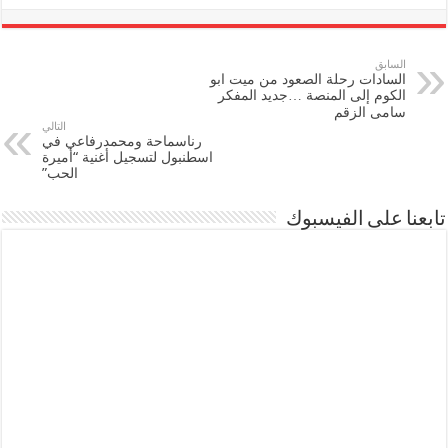
السابق
السادات رحلة الصعود من ميت ابو
الكوم إلى المنصة …جديد المفكر
سامى الزقم
التالي
رناسماحة ومحمدرفاعي في
اسطنبول لتسجيل أغنية “أميرة
الحب”
تابعنا على الفيسبوك