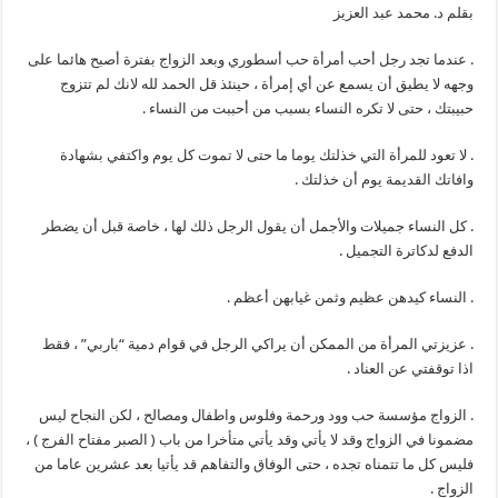
مغلقة
بقلم د. محمد عبد العزيز
. عندما تجد رجل أحب أمرأة حب أسطوري وبعد الزواج بفترة أصبح هائما على
وجهه لا يطيق أن يسمع عن أي إمرأة ، حينئذ قل الحمد لله لانك لم تتزوج
حبيبتك ، حتى لا تكره النساء بسبب من أحببت من النساء .
. لا تعود للمرأة التي خذلتك يوما ما حتى لا تموت كل يوم واكتفي بشهادة
وافاتك القديمة يوم أن خذلتك .
. كل النساء جميلات والأجمل أن يقول الرجل ذلك لها ، خاصة قبل أن يضطر
الدفع لدكاترة التجميل .
. النساء كيدهن عظيم وثمن غيابهن أعظم .
. عزيزتي المرأة من الممكن أن يراكي الرجل في قوام دمية “باربي” ، فقط
اذا توقفتي عن العناد .
. الزواج مؤسسة حب وود ورحمة وفلوس واطفال ومصالح ، لكن النجاح ليس
مضمونا في الزواج وقد لا يأتي وقد يأتي متأخرا من باب ( الصبر مفتاح الفرج ) ،
فليس كل ما تتمناه تجده ، حتى الوفاق والتفاهم قد يأتيا بعد عشرين عاما من
الزواج .