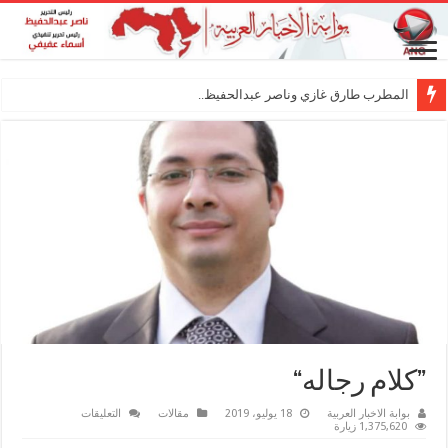
المطرب طارق غازي وناصر عبدالحفيظ.. شراكة فن
”كلام رجاله“
على
بوابة الاخبار العربية
18 يوليو، 2019
مقالات
التعليقات
”كلام
1,375,620 زيارة
رجاله“