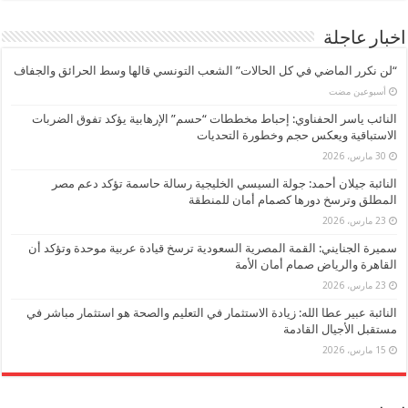
اخبار عاجلة
“لن نكرر الماضي في كل الحالات” الشعب التونسي قالها وسط الحرائق والجفاف
‏أسبوعين مضت
النائب ياسر الحفناوي: إحباط مخططات “حسم” الإرهابية يؤكد تفوق الضربات
الاستباقية ويعكس حجم وخطورة التحديات
30 مارس، 2026
النائبة جيلان أحمد: جولة السيسي الخليجية رسالة حاسمة تؤكد دعم مصر
المطلق وترسخ دورها كصمام أمان للمنطقة
23 مارس، 2026
سميرة الجنايني: القمة المصرية السعودية ترسخ قيادة عربية موحدة وتؤكد أن
القاهرة والرياض صمام أمان الأمة
23 مارس، 2026
النائبة عبير عطا الله: زيادة الاستثمار في التعليم والصحة هو استثمار مباشر في
مستقبل الأجيال القادمة
15 مارس، 2026