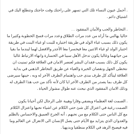
. أجمل عيون النساء تلك التي تسهر على راحتك وقت حاجتك وتتطلع اليك في
اشتياق دائم .
. التخاطر والحب والأمان المفقود …
حاليا يهالني ما أراه من عدد مرات الطلاق وعدد مرات فسخ الخطوبة وكثيرا ما
يكون ذلك بسبب غباء الولد في طريقة اختباره للبنت او غباء البنت في طريقة
اختبار الولد او غباء الاثنين معا فيخسرا معا الأجدر والافضل لهما ليندما ما بقيا
من حياتهما وغالبا يكون تدخل الأهل سببا في الخسارة وانهاء الارتباط غالبا
يكون كل ذلك بسبب فقدان البشر لعنصر الامان في العلاقة فكم تمنيت ان
نتخطى الجهل ونقصان الخبرة والغباء عن طريق التخاطر الذهني في بداية
العلاقة ليتأكد كل طرف مدى حب واهتمام الطرف الآخر له وبه ، حينها سيرضى
كل طرف بما يصدر من الطرف الآخر ايا كان لأنه تأكد من حب هذا الطرف له
وذلك الامان المفقود الذي نبحث عنه طوال مشوار الحياة .
. الصمت لغة العظماء ويضفي وقارا وهيبة على الرجال لكن أحيانا يكون
الصمت رغبة في اعتزال كل شئ حتى الكلام عن اشياء نحبها واعتزال الكلام
مع كل الناس حتى الكلام مع من نحبهم ، أنه الجرح العميق والاحساس بالظلم
والعدوان الذي يتزايد مع الأيام حتى يصل الإنسان الى الانعزال عن العالم وما
فيه فيصبح الزهد في الكلام منطقيا وبديهيا .