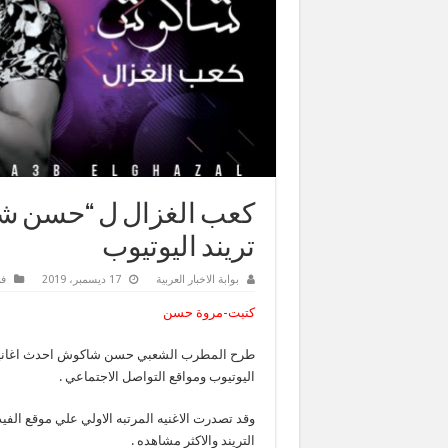
كعب الغزال ل “حسن شا
تريند اليوتيوب
بوابة الاخبار العربية
17 ديسمبر، 2019
فن
كتبت-مروة حسن
طرح المطرب الشعبي حسن شاكوش احدث اغانيه بع
اليوتيوب ومواقع التواصل الاجتماعي .
وقد تصدرت الاغنيه المرتبه الاولي علي موقع ال
التريند والاكثر مشاهده .