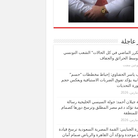
 عاجلة
كرر الماضي في كل الحالات” الشعب التونسي
 وسط الحرائق والجفاف
بوعين مضت
ب ياسر الحفناوي: إحباط مخططات “حسم”
ابية يؤكد تفوق الضربات الاستباقية ويعكس حجم
ة التحديات
بة جيلان أحمد: جولة السيسي الخليجية رسالة
ة تؤكد دعم مصر المطلق وترسخ دورها كصمام
للمنطقة
 الجنايني: القمة المصرية السعودية ترسخ قيادة
 موحدة وتؤكد أن القاهرة والرياض صمام أمان