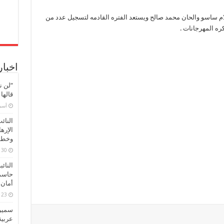
 ساسو والحان محمد صالح ويستعد الفتره القادمه لتسجيل عدد من
ره المهرجانات .
اخبار
“لن ن
قالها
‏أس
النائ
الإره
وخطور
30 مارس، 2026
النائ
حاسم
أمان 
23 مارس، 2026
سميرة
عربية