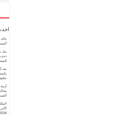
احدث 
خالد 
أغسطس
بنك م
«حدث 
للمصر
بعد أ
يكشف 
حافظ
أزمة 
مخالف
أغسطس
الملك
الأمريك
2026