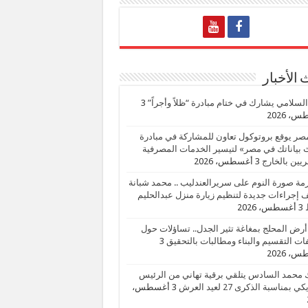
الأخبار
السلامي يشارك في ختام مبادرة “ظلاً وأجراً”
3
، 2026
صر يوقع بروتوكول تعاون للمشاركة في مبادرة
بياناتك في مصر» لتيسير الخدمات المصرفية
يين بالخارج
3 أغسطس، 2026
زمة صورة النوم على سريرالعندليب .. محمد شبانة
إجراءات جديدة لتنظيم زيارة منزل عبدالحليم
3 أغسطس، 2026
أرض المحلج بمغاغة تثير الجدل.. تساؤلات حول
ات التقسيم والبناء ومطالبات بالتحقيق
3
، 2026
 محمد السادس يتلقي برقية تهاني من الرئيس
ي بمناسبة الذكرى 27 لعيد العرش
3 أغسطس،