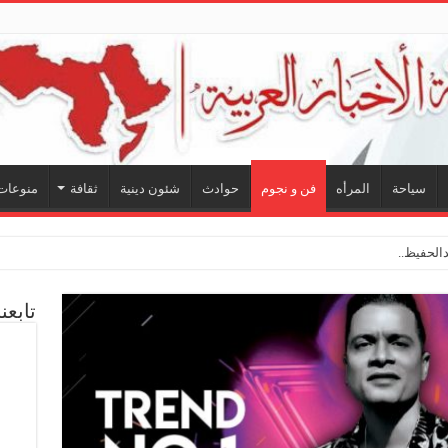
سياحة
المرأه
فن و نجوم
حوادث
شئون دينية
ثقافة
منوعات
لحفيظ.. شراكة فنية ترسم مل
تابعن