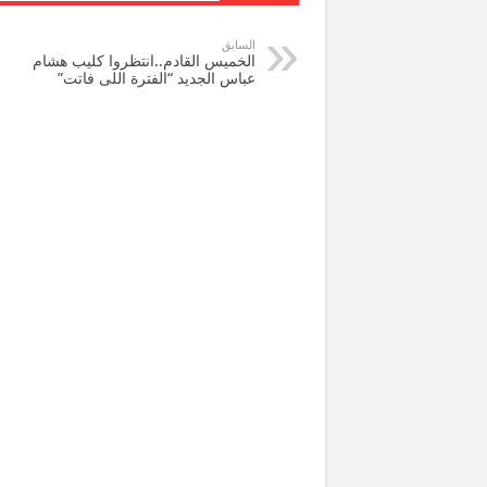
السابق
الخميس القادم..انتظروا كليب هشام
عباس الجديد “الفترة اللى فاتت”