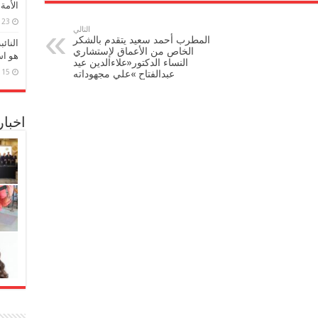
الأمة
23 مارس، 2026
التالي
المطرب أحمد سعيد يتقدم بالشكر
النائ
الخاص من الأعماق لإستشاري
هو اس
النساء الدكتور«علاءالدين عيد
15 مارس، 2026
عبدالفتاح »علي مجهوداته
اخبا