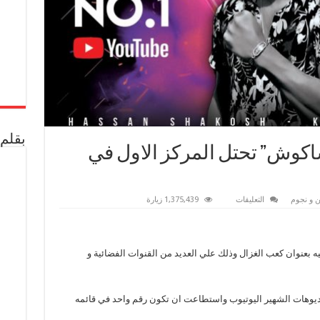
بقلم 
كوش” تحتل المركز الاول في
على
 و نجوم
التعليقات
1,375,439 زيارة
كعب
الغزال
ل
“حسن
شاكوش”
نوان كعب الغزال وذلك علي العديد من القنوات الفضائية و
تحتل
المركز
الاول
في
تريند
فيديوهات الشهير اليوتيوب واستطاعت ان تكون رقم واحد في قائمه
اليوتيوب
مغلقة