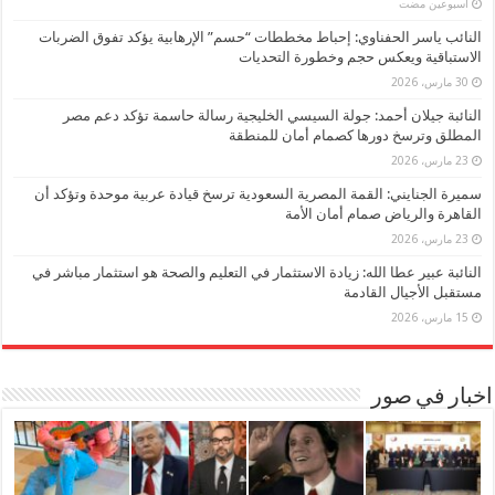
‏أسبوعين مضت
النائب ياسر الحفناوي: إحباط مخططات “حسم” الإرهابية يؤكد تفوق الضربات
الاستباقية ويعكس حجم وخطورة التحديات
30 مارس، 2026
النائبة جيلان أحمد: جولة السيسي الخليجية رسالة حاسمة تؤكد دعم مصر
المطلق وترسخ دورها كصمام أمان للمنطقة
23 مارس، 2026
سميرة الجنايني: القمة المصرية السعودية ترسخ قيادة عربية موحدة وتؤكد أن
القاهرة والرياض صمام أمان الأمة
23 مارس، 2026
النائبة عبير عطا الله: زيادة الاستثمار في التعليم والصحة هو استثمار مباشر في
مستقبل الأجيال القادمة
15 مارس، 2026
اخبار في صور