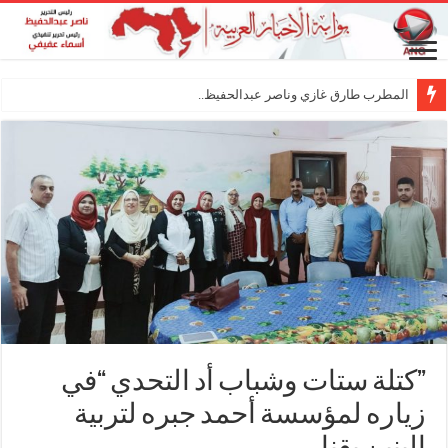
المطرب طارق غازي وناصر عبدالحفيظ.. شراكة فنية ترسم
”كتلة ستات وشباب أد التحدي “في
زياره لمؤسسة أحمد جبره لتربية