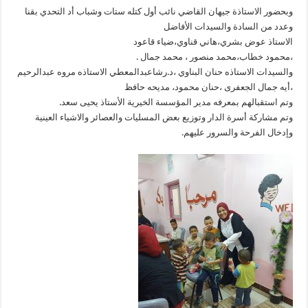
وبحضور الاستاذة جيهان القاضي نائب أول كتله ستات وشباب أد التحدي بقنا
وعدد من السادة والسيدات الأفاضل
الاستاذ عوض بشري،هاني قناوي،ضياء قاعود
،محمود خطاب،محمد منصور ، محمد جمال .
والسيدات الاستاذه حنان البناوي ،د.رشاعبدالمعطي الاستاذه مروه عبدالرحيم
،أيه جمال الجعفرى ،حنان محمود، مديحه حافظ
وتم استقبالهم بمعرفه مدير المؤسسة الخيرية الأستاذ يحيى سعد.
وتم مشاركة أسرة الدار وتوزيع بعض المسليات والعصائر والاشياء العينية
وإدخال الفرحة والسرور عليهم.