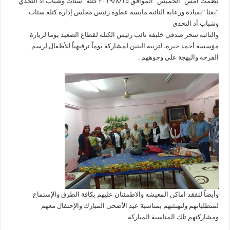
نظمت أمس “الخميس “الموافق ٢٠١٩/٨/١٥ كتله” ستات وشباب أد التحدي
”بقنا “بقيادة ورعاية النائبة مايسه عطوه رئيس مجلس إداره كتله ستات
وشباب أد التحدي
والنائبه سحر صدقي خليفه نائب رئيس الكتله لقطاع الصعيد يوما لزيارة
مؤسسه أحمد جبره، لتربيه البنين لمشاركة يوماً ترفيهياً للأطفال لرسم
الفرحة والبهجة علي وجوههم .
وأيضاً لتفقد اماكن المعيشه والاطمئنان عليهم بكافة الطرق والإستماع
لمتطلباتهم ولتهنئتهم بمناسبة عيد الأضحى المبارك والإحتفال معهم
ومشاركتهم تلك المناسبة المباركة