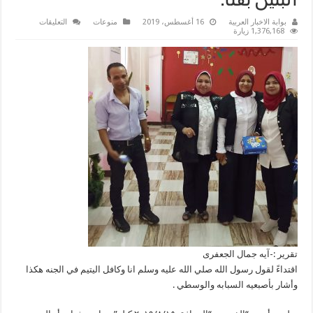
البنين بقنا.
على
بوابة الاخبار العربية
16 أغسطس، 2019
منوعات
التعليقات
”كتلة
1,376,168 زيارة
ستات
وشباب
أد
التحدي
“في
زياره
لمؤسسة
أحمد
جبره
لتربية
البنين
بقنا.
مغلقة
تقرير :-آيه جمال الجعفرى
اقتداءً لقول رسول الله صلي الله عليه وسلم انا وكافل اليتيم في الجنه هكذا
وأشار بأصبعيه السبابه والوسطي .