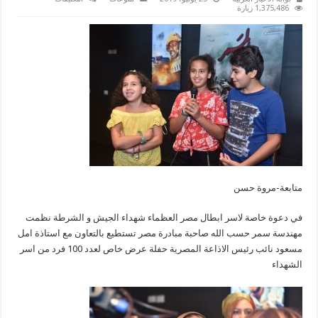
فيلم
1,375,486 زيارة
الممر
يستقبل
اسر
الشهداء
واولادهم
مغلقة
متابعة-مروة حسن
في دعوة خاصة لاسر ابطال مصر العظماء شهداء الجيش و الشرطة نظمت
مهندسة سمر حسب الله صاحبة مبادرة مصر تستطيع بالتعاون مع استاذة امل
مسعود نائب رئيس الاذاعة المصرية حفلة عرض خاص لعدد 100 فرد من اسر
الشهداء