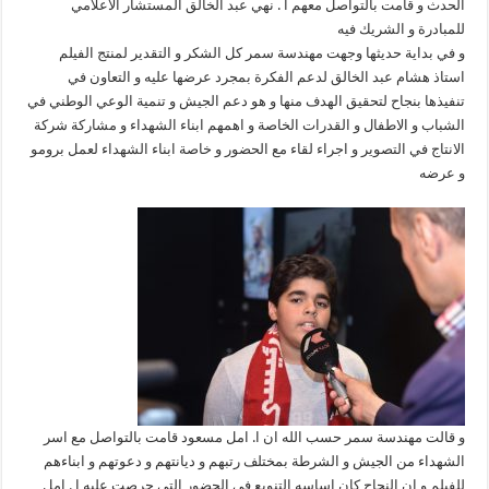
الحدث و قامت بالتواصل معهم ا . نهي عبد الخالق المستشار الاعلامي
للمبادرة و الشريك فيه
و في بداية حديثها وجهت مهندسة سمر كل الشكر و التقدير لمنتج الفيلم
استاذ هشام عبد الخالق لدعم الفكرة بمجرد عرضها عليه و التعاون في
تنفيذها بنجاح لتحقيق الهدف منها و هو دعم الجيش و تنمية الوعي الوطني في
الشباب و الاطفال و القدرات الخاصة و اهمهم ابناء الشهداء و مشاركة شركة
الانتاج في التصوير و اجراء لقاء مع الحضور و خاصة ابناء الشهداء لعمل برومو
و عرضه
و قالت مهندسة سمر حسب الله ان ا. امل مسعود قامت بالتواصل مع اسر
الشهداء من الجيش و الشرطة بمختلف رتبهم و ديانتهم و دعوتهم و ابناءهم
للفيلم و ان النجاح كان اساسه التنويع في الحضور التي حرصت عليه ا . امل