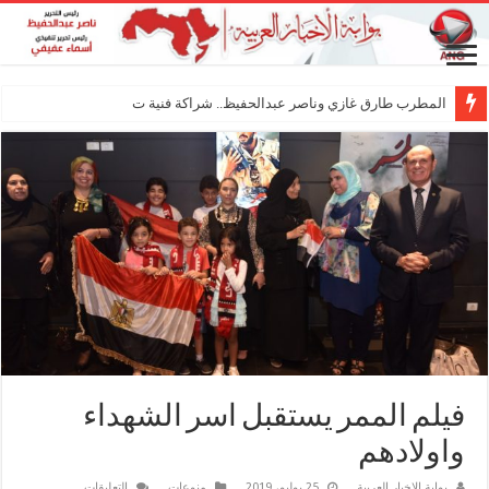
المطرب طارق غازي وناصر عبدالحفيظ.. شراكة فنية ترسم ملامح مستقبل
فيلم الممر يستقبل اسر الشهداء
واولادهم
على
بوابة الاخبار العربية
25 يوليو، 2019
منوعات
التعليقات