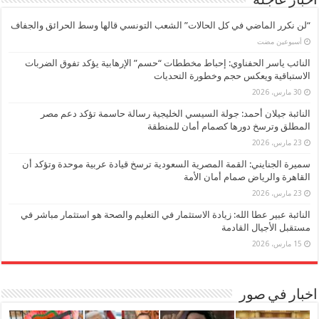
اخبار عاجلة
“لن نكرر الماضي في كل الحالات” الشعب التونسي قالها وسط الحرائق والجفاف
‏أسبوعين مضت
النائب ياسر الحفناوي: إحباط مخططات “حسم” الإرهابية يؤكد تفوق الضربات
الاستباقية ويعكس حجم وخطورة التحديات
30 مارس، 2026
النائبة جيلان أحمد: جولة السيسي الخليجية رسالة حاسمة تؤكد دعم مصر
المطلق وترسخ دورها كصمام أمان للمنطقة
23 مارس، 2026
سميرة الجنايني: القمة المصرية السعودية ترسخ قيادة عربية موحدة وتؤكد أن
القاهرة والرياض صمام أمان الأمة
23 مارس، 2026
النائبة عبير عطا الله: زيادة الاستثمار في التعليم والصحة هو استثمار مباشر في
مستقبل الأجيال القادمة
15 مارس، 2026
اخبار في صور