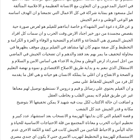
في اختيار المدعوين و ان التعاون مع الانسانة العظيمة و الاعلامية المتألقة
امل مسعود هو بمثابة شراكة في كل الاعمال التي تجمعنا و ان الهدف اساسه
هو الوعي الوطني و دعم الجيش
و عن فكرة دعوة اسر الشهداء و خاصة ابناءهم للفيلم هو لعرض صورة حية
بقصص مجسدة من دور خير اجناد الارض وقت الحرب و ان سمات كل افراد
الجيش المصري هي الشجاعة و الاقدام و التضحية و الوفاء و العزة و الكرامة و
التخطيط و كل صفة منهم كان لها مشاهد في الفيلم يروي موقف يظهرها في
محاولة لتخفيف ما يمر بهم بعد فقد والدهم و ان تضحيات الجيش في الماضي
من اجل استرداد ارض الوطن و محاربة الاعداء هي اساس الامن و السلام و
الاستقلال الذي ننعم به و بداية طريق الاصلاح الاقتصادي و نموه و نهضة التعليم
و الصحة و الانفتاح و ان اغلي ما يملكه الانسان هو حياته و هي اقل ما يقدمه
كل فرد من الجيش للحفاظ علي مصر
و ان الفيلم يحتوي علي رسائل و قيم و دروس لا نستطيع توصيل لهم معناها
غير عن طريق فيلم لانه يمس القلب و يخاطب العقل
و اضافت ان حالة الاكتئاب لكل بيت فيه شهيد لا يمكن تخفيفها الا بتوضيح
مكانة و قدر الجيش عند كل الشعب
و قصة الفيلم التي كان بدايتها الهزيمة و الانسحاب بعد استشهاد عدد كبير و
تحطيم ادوات الحرب و معاناة المجتمع من قلة الاحتياجات الاساسية للحياة و
حالة اليأس و الاحباط للناجين من الجيش كانت في كفة و الكفة الاخري عدم
الاستسلام للهزيمة و التخطيط لتهريب الاسري حتي لا يكون اي جندي مصري