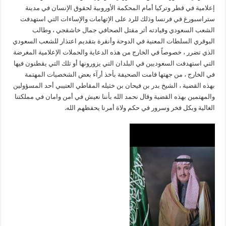
إعلامية في قطر وتركيا أمام المحكمة الأوروبية لحقوق الإنسان في مدينة
ستراسبورغ في فرنسا وذلك للرد على الإتهامات والإساءات التي استهدفت
الشعب السعودي وقيادته أثر مقتل الصحافي جمال خاشقجي ، وطالب
البوقري السلطات المعنية في الدوحة وأنقرة بتقديم اعتذار للشعب السعودي
الذي تضرر ، خصوصاً في الخارج من هذه الدعاية والحملات الإعلامية المغرضة
التي استهدفت السعوديين في البلدان التي يزورونها أو تلك التي يقطنون فيها
في الخارج ، من جهتها قامت الصحيفة بأخذ أرآء بعض الشخصيات المهتمة
بهذه القضية ، الشيخ بدر بن فيحان بن خثيله المقاطي العتيبي أحد المسؤولين
والمهتمين بهذه القضية وقال نحمد الله بأننا نعيش في أمن وامان في مملكتنا
الغالية وبكل فخر وسرور في حكم ولاة أمرنا يحفظهم الله.