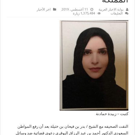
المملكة
بوابة الاخبار العربية
11 أغسطس، 2019
اخر الأخبار
على
التعليقات
1,375,484 زيارة
فيحان
يطالب
بمحاكمة
الإعلام
القطري
والتركي
الذي
يستهدف
المملكة
مغلقة
كتبت – زبيدة حمادنة
التقت الصحيفه مع الشيخ / بدر بن فيحان بن خثيلة بعد أن رفع المواطن
السعودي الدكتور أحمد بن عبد الرزاق البوقري دعوى قضائية ضد وسائل