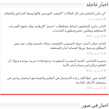
اخبار عاجلة
“لن نكرر الماضي في كل الحالات” الشعب التونسي قالها وسط الحرائق والجفاف
‏أسبوعين مضت
النائب ياسر الحفناوي: إحباط مخططات “حسم” الإرهابية يؤكد تفوق الضربات
الاستباقية ويعكس حجم وخطورة التحديات
30 مارس، 2026
النائبة جيلان أحمد: جولة السيسي الخليجية رسالة حاسمة تؤكد دعم مصر
المطلق وترسخ دورها كصمام أمان للمنطقة
23 مارس، 2026
سميرة الجنايني: القمة المصرية السعودية ترسخ قيادة عربية موحدة وتؤكد أن
القاهرة والرياض صمام أمان الأمة
23 مارس، 2026
النائبة عبير عطا الله: زيادة الاستثمار في التعليم والصحة هو استثمار مباشر في
مستقبل الأجيال القادمة
15 مارس، 2026
اخبار في صور