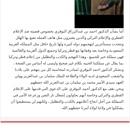
أما بشأن الدكتور احمد بن عبدالرزاق البوقري بخصوص قضيته ضد الإعلام
القطري والإعلام التركي والذين يعتبرون مثل هاتف العمله تضع بها الهلل
وتتحدث مستأجرين لتهجمهم دوله كبيره ولها تاريخ حافل مثل المملكه العربية
السعودية وخاصة بعد وقفاتها مع قطر وتركيا وجميع الدول ألعربية والعالمية
فهي مملكة خير للجميع ، وهذا التهجم والكذب والتظليل من إعلام قطر وتركيا
بما يقال عن مملكتنا الحبيه بكلام غير صحيح وليسى له أساس من الصحة ،
ونشكر الدكتور احمد البوقري لمبادرته لمحاسبة كل من يتهجم على بلادنا
والشعب السعودي لديه الولاء والطاعة للملك سلمان بن عبدالعزيز وولي
العهد سيدي الأمير محمد بن سلمان بن عبدالعزيز الله حفظهم
ونحن نقف مع الدكتور أحمد البوقري على الدعوى التي قدمها على الإعلام
القطري والتركي وخاصة أنهم يحاولون إشعال نار الفتن وزعزعة الأمن في
المملكة من أجل انجاح أعلامهم بالكذب والتظليل ، ولكنهم لن يستطيعوا أن
يشككوا في ولائنا لولاة أمرنا حفظهم الله .