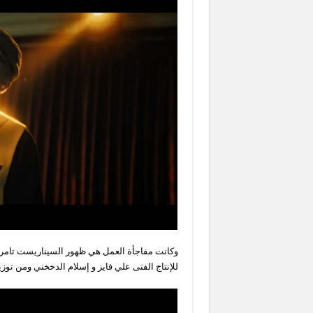
وكانت مفاجأة العمل هي ظهور السيناريست تامر 
للإنتاج الفنى علي فايز و إسلام الدخخني ومن توز