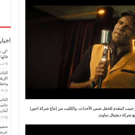
اخبار
“لن ن
قالها
‏أس
النائ
الإره
وخطور
30 مارس، 2026
النائ
حاسم
حبيب كمقدم للحفل ضمن الأحداث.. والكليب من إنتاج شركة اجورا
أمان 
يع شركة ديجيتال ساوند.
23 مارس، 2026
سميرة
عربية