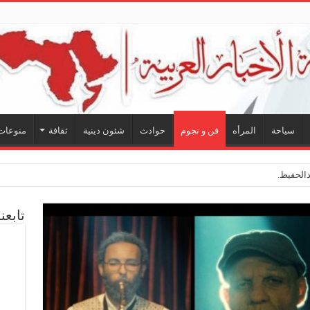
سياحة
المرأه
فن و نجوم
حوادث
شئون دينية
ثقافة
منوعات
لحفيظ.. شراكة فنية ترسم ملام
تابعن