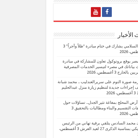
الأخبار
السلامي يشارك في ختام مبادرة “ظلاً وأجراً”
3
، 2026
صر يوقع بروتوكول تعاون للمشاركة في مبادرة
بياناتك في مصر» لتيسير الخدمات المصرفية
يين بالخارج
3 أغسطس، 2026
زمة صورة النوم على سريرالعندليب .. محمد شبانة
إجراءات جديدة لتنظيم زيارة منزل عبدالحليم
3 أغسطس، 2026
أرض المحلج بمغاغة تثير الجدل.. تساؤلات حول
ات التقسيم والبناء ومطالبات بالتحقيق
3
، 2026
 محمد السادس يتلقي برقية تهاني من الرئيس
ي بمناسبة الذكرى 27 لعيد العرش
3 أغسطس،