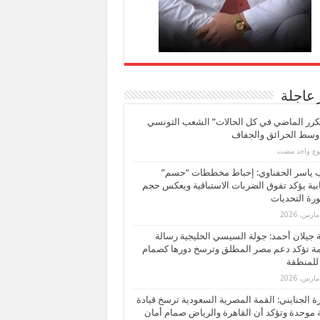
 عاجلة
كرر الماضي في كل الحالات” الشعب التونسي
 وسط الحرائق والجفاف
بوع واحد مضت
ب ياسر الحفناوي: إحباط مخططات “حسم”
ابية يؤكد تفوق الضربات الاستباقية ويعكس حجم
ة التحديات
بة جيلان أحمد: جولة السيسي الخليجية رسالة
ة تؤكد دعم مصر المطلق وترسخ دورها كصمام
للمنطقة
 الجنايني: القمة المصرية السعودية ترسخ قيادة
 موحدة وتؤكد أن القاهرة والرياض صمام أمان