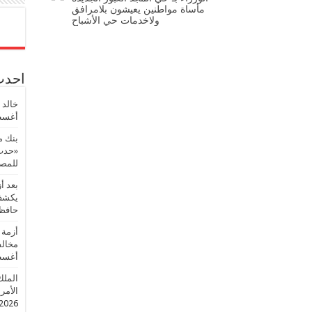
مأساة مواطنين يعيشون بلامرافق
ولاخدمات حي الأشباح
احدث 
خالد 
أغسطس
بنك م
«حدث 
للمصر
بعد أ
يكشف 
حافظ
أزمة 
مخالف
أغسطس
الملك
الأمريك
2026