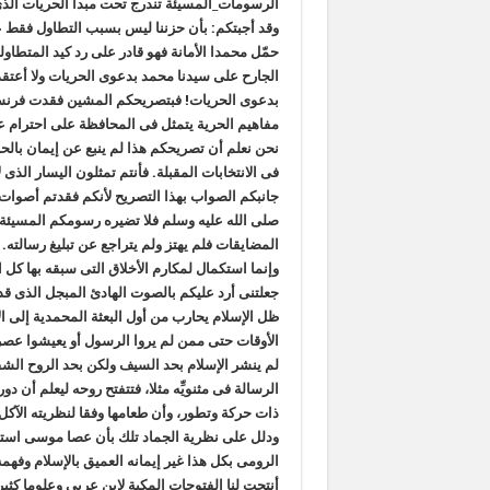
الرسومات_المسيئة تندرج تحت مبدأ الحريات الذى ت
وقد أجبتكم: بأن حزننا ليس بسبب التطاول فقط على
حمّل محمدا الأمانة فهو قادر على رد كيد المتطاو
الجارح على سيدنا محمد بدعوى الحريات ولا أعت
بدعوى الحريات! فبتصريحكم المشين فقدت فرنسا أم
مفاهيم الحرية يتمثل فى المحافظة على احترام ع
نحن نعلم أن تصريحكم هذا لم ينبع عن إيمان بالحر
فى الانتخابات المقبلة. فأنتم تمثلون اليسار الذى لا
صلى الله عليه وسلم فلا تضيره رسومكم المسيئة 
المضايقات فلم يهتز ولم يتراجع عن تبليغ رسالته. 
وإنما استكمال لمكارم الأخلاق التى سبقه بها كل ال
جعلتنى أرد عليكم بالصوت الهادئ المبجل الذى قد
ظل الإسلام يحارب من أول البعثة المحمدية إلى 
الأوقات حتى ممن لم يروا الرسول أو يعيشوا عصره
لم ينشر الإسلام بحد السيف ولكن بحد الروح الش
الرسالة فى مثنويِّه مثلا، فتتفتح روحه ليعلم أن 
ذات حركة وتطور، وأن طعامها وفقا لنظريته الآك
ودلل على نظرية الجماد تلك بأن عصا موسى است
الرومى بكل هذا غير إيمانه العميق بالإسلام وفهمه 
أنتجت لنا الفتوحات المكية لابن عربى وعلوما كث