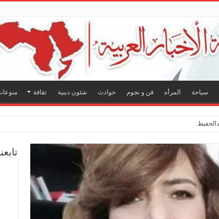
سياحة
المرأه
فن و نجوم
حوادث
شئون دينية
ثقافة
منوعات
لحفيظ.. شراكة فنية ترسم م
تابعن