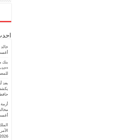
احدث 
خالد 
أغسطس
بنك م
«حدث 
للمصر
بعد أ
يكشف 
حافظ
أزمة 
مخالف
أغسطس
الملك
الأمريك
2026