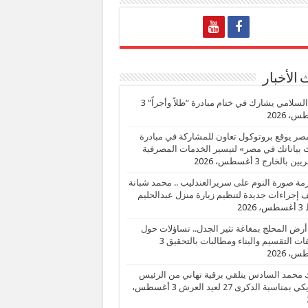
الأخبار
السلامي يشارك في ختام مبادرة “ظلاً وأجراً”
3
، 2026
صر يوقع بروتوكول تعاون للمشاركة في مبادرة
بياناتك في مصر» لتيسير الخدمات المصرفية
يين بالخارج
3 أغسطس، 2026
زمة صورة النوم على سريرالعندليب .. محمد شبانة
إجراءات جديدة لتنظيم زيارة منزل عبدالحليم
3 أغسطس، 2026
أرض المحلج بمغاغة تثير الجدل.. تساؤلات حول
ات التقسيم والبناء ومطالبات بالتحقيق
3
، 2026
 محمد السادس يتلقي برقية تهاني من الرئيس
ي بمناسبة الذكرى 27 لعيد العرش
3 أغسطس،