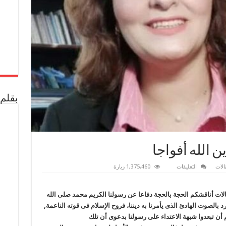
بقلم 
على
الات
التعليقات
1,375,460 زيارة
فتوحات
الروح
(3)
..
 أناقشكم الحجة بالحجة دفاعا عن رسولنا الكريم محمد صلى الله
فى
 بالصوت الهادئ الذى يأمرنا به ديننا، فروح الإسلام فى قوته الناعمة,
دين
الله
 أن تبعدوا شبهة الاعتداء على رسولنا بدعوى أن تلك
أفواجا
مغلقة