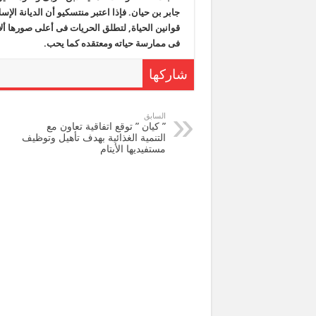
جابر بن حيان. فإذا اعتبر منتسكيو أن الديانة الإس
قوانين الحياة, لتطلق الحريات فى أعلى صورها أ
فى ممارسة حياته ومعتقده كما يحب.
شاركها
السابق
” كيان ” توقع اتفاقية تعاون مع
التنمية الغذائية بهدف تأهيل وتوظيف
مستفيديها الأيتام