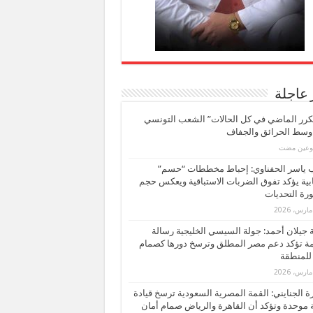
 عاجلة
كرر الماضي في كل الحالات” الشعب التونسي
 وسط الحرائق والجفاف
بوعين مضت
ب ياسر الحفناوي: إحباط مخططات “حسم”
ابية يؤكد تفوق الضربات الاستباقية ويعكس حجم
ة التحديات
بة جيلان أحمد: جولة السيسي الخليجية رسالة
ة تؤكد دعم مصر المطلق وترسخ دورها كصمام
للمنطقة
 الجنايني: القمة المصرية السعودية ترسخ قيادة
 موحدة وتؤكد أن القاهرة والرياض صمام أمان