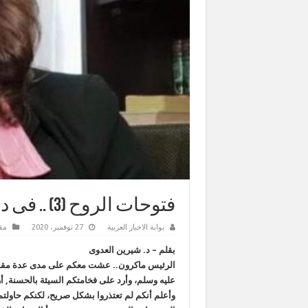
فتوحات الروح (3) .. فى دين الله أفواجا
بوابة الاخبار العربية
27 نوفمبر، 2020
مق
بقلم – د. شيرين العدوى
الرئيس ماكرون.. عشت معكم على مدى عدة مقالات
عليه وسلم، وأرد على فخامتكم السيئة بالحسنة, أرد
وأعلم أنكم لم تعتذروا بشكل صريح، لكنكم حاولتم