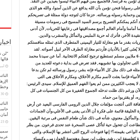
ؤمن به فرنسا, فالجميع بمن فيهم الأنبياء ليسوا بعيدين عن النقد.
 رسولنا فنحن نؤمن بأن الله يدافع عن الذين آمنوا، والله هو الذى
لين وحماية رسوله ورسالته. حزننا كان لتوجه دولة ممثلة فى تصريحكم
قد أنكم يمكنكم التصريح برسم السيد المسيح فى رسومات مسيئة
امنا وأمام العالم أجمع مصداقيتها فى رعايتها للحريات, لأن أدنى
قيدة الآخر، فأترك له حرية الملبس والمأكل والمشرب والدين.
اخبار
يات بقدر ما هو مغازلة للتيار اليمينى المتطرف الذى تمثله منافستكم
 يُعنَى كثيرا بالأديان فأردتم مغازلة الطرف الآخر لنيل أصواته. لقد
“لن ن
جانبكم الصواب بهذا التصريح لأنكم فقدتم أصوات 6 ملايين مسلم تستطيع ترجيح كفتكم الانتخابية. أما عن سيدنا محمد
قالها
التى تحاولون بها تشويهه, فقد تعرض فى بداية دعوته للعديد من
‏أس
مثله فى ذلك مثل كل الأنبياء فإنه بشر، رسول ورسالته لم تكن بدعا
النائ
أنبياء فإنما بعثت لأتمم مكارم الأخلاق، ومكارم الأخلاق هى التى
الإره
 لا يعجب الكثيرين ممن لم يعوا الفهم العميق للإسلام. سيدى الرئيس:
وخطور
الآن ورغم ذلك ظلت تدخله الجموع الغفيرة من كل الجنسيات فى كل
30 مارس، 2026
، أو يقتربوا من حماه.
النائ
فافة التى أنتجت مؤلفات جلال الدين الرومى الفارسى البعيد عن أرض
حاسم
دورة الخليقة قائمة على فكرة أن الأدنى يفنى فى الأعلي،وأن الجمادات
أمان 
ل والمأكول معنوي، شأنه فى ذلك شأن طعام النفس فى مرتبة اليقين.
23 مارس، 2026
طاعت أن تتحول حية لتأكل عصى السحرة عند تحدى فرعون. من بصَّر
سميرة
الواعى بقيمته؟! إنها فتوحات الروح التى انتشر بها الإسلام، والتى
عربية
يرة كفلسفة ابن رشد، وطب ابن سينا، وهندسة الخوارزمي، وكيمياء