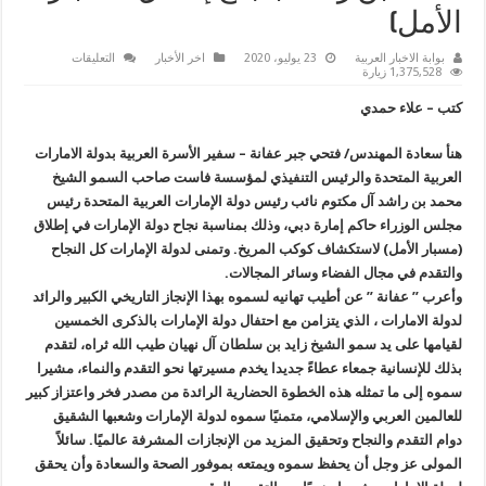
الأمل)
على
بوابة الاخبار العربية
23 يوليو، 2020
اخر الأخبار
التعليقات
”
1,375,528 زيارة
فتحي
عفانة
كتب – علاء حمدي
”
يهنئ
سمو
هنأ سعادة المهندس/ فتحي جبر عفانة – سفير الأسرة العربية بدولة الامارات
الشيخ
محمد
العربية المتحدة والرئيس التنفيذي لمؤسسة فاست صاحب السمو الشيخ
بن
راشد
محمد بن راشد آل مكتوم نائب رئيس دولة الإمارات العربية المتحدة رئيس
بنجاح
مجلس الوزراء حاكم إمارة دبي، وذلك بمناسبة نجاح دولة الإمارات في إطلاق
إطلاق
(مسبار
(مسبار الأمل) لاستكشاف كوكب المريخ. وتمنى ل
دولة الإمارات كل النجاح
الأمل)
مغلقة
والتقدم في مجال الفضاء وسائر المجالات.
وأعرب ” عفانة ” عن أطيب تهانيه لسموه بهذا الإنجاز التاريخي الكبير والرائد
لدولة الامارات ، الذي يتزامن مع احتفال دولة الإمارات بالذكرى الخمسين
لقيامها على يد سمو الشيخ زايد بن سلطان آل نهيان طيب الله ثراه، لتقدم
بذلك للإنسانية جمعاء عطاءً جديدا يخدم مسيرتها نحو التقدم والنماء، مشيرا
سموه إلى ما تمثله هذه الخطوة الحضارية الرائدة من مصدر فخر واعتزاز كبير
للعالمين العربي والإسلامي، متمنيًا سموه لدولة الإمارات وشعبها الشقيق
دوام التقدم والنجاح وتحقيق المزيد من الإنجازات المشرفة عالميًا. سائلاً
المولى عز وجل أن يحفظ سموه ويمتعه بموفور الصحة والسعادة وأن يحقق