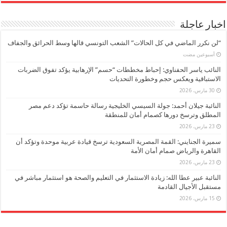
اخبار عاجلة
“لن نكرر الماضي في كل الحالات” الشعب التونسي قالها وسط الحرائق والجفاف
‏أسبوعين مضت
النائب ياسر الحفناوي: إحباط مخططات “حسم” الإرهابية يؤكد تفوق الضربات
الاستباقية ويعكس حجم وخطورة التحديات
30 مارس، 2026
النائبة جيلان أحمد: جولة السيسي الخليجية رسالة حاسمة تؤكد دعم مصر
المطلق وترسخ دورها كصمام أمان للمنطقة
23 مارس، 2026
سميرة الجنايني: القمة المصرية السعودية ترسخ قيادة عربية موحدة وتؤكد أن
القاهرة والرياض صمام أمان الأمة
23 مارس، 2026
النائبة عبير عطا الله: زيادة الاستثمار في التعليم والصحة هو استثمار مباشر في
مستقبل الأجيال القادمة
15 مارس، 2026