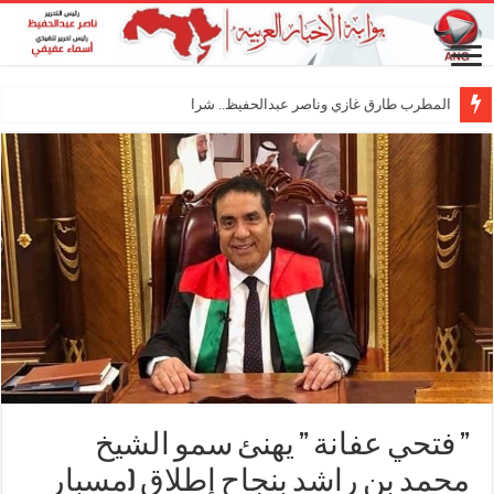
المطرب طارق غازي وناصر عبدالحفيظ.. شراكة فنية تر
” فتحي عفانة ” يهنئ سمو الشيخ
محمد بن راشد بنجاح إطلاق (مسبار