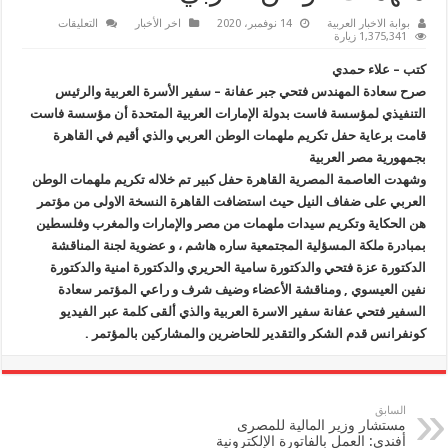
على
بوابة الاخبار العربية
14 نوفمبر، 2020
اخر الأخبار
التعليقات
”
1,375,341 زيارة
فتحي
عفانة
كتب – علاء حمدي
”
يرعي
صرح سعادة المهندس فتحي جبر عفانة – سفير الأسرة العربية والرئيس
حفل
التنفيذي لمؤسسة فاست بدولة الإمارات العربية المتحدة أن مؤسسة فاست
تكريم
ملهمات
قامت برعاية حفل تكريم ملهمات الوطن العربي والذي أقيم في القاهرة
الوطن
العربي
بجمهورية مصر العربية
مغلقة
وشهدت العاصمة المصرية القاهرة حفل كبير تم خلاله تكريم ملهمات الوطن
العربي على ضفاف النيل حيث استضافت القاهرة النسخة الاولى من مؤتمر
هن الحكاية وتكريم سيدات ملهمات من مصر والإمارات والمغرب وفلسطين
بمبادرة ملكة المسؤلية المجتمعية ساره هاشم ، و عضوية لجنة المناقشة
الدكتورة عزة فتحي والدكتورة سامية الحريري والدكتورة امنية والدكتورة
نفين العيسوي , ومناقشة الأعضاء وضيف شرف و راعي المؤتمر سعادة
السفير فتحي عفانة سفير الاسرة العربية والذي ألقى كلمة عبر الفيديو
كونفرانس قدم الشكر والتقدير للحاضرين والمشاركين بالمؤتمر .
السابق
مستشار وزير المالية للمصرى
أفندى: العمل بالفاتورة الإلكترونية