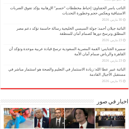
النائب ياسر الحفناوي: إحباط مخططات “حسم” الإرهابية يؤكد تفوق الضربات
الاستباقية ويعكس حجم وخطورة التحديات
30 مارس، 2026
النائبة جيلان أحمد: جولة السيسي الخليجية رسالة حاسمة تؤكد دعم مصر
المطلق وترسخ دورها كصمام أمان للمنطقة
23 مارس، 2026
سميرة الجنايني: القمة المصرية السعودية ترسخ قيادة عربية موحدة وتؤكد أن
القاهرة والرياض صمام أمان الأمة
23 مارس، 2026
النائبة عبير عطا الله: زيادة الاستثمار في التعليم والصحة هو استثمار مباشر في
مستقبل الأجيال القادمة
15 مارس، 2026
اخبار في صور