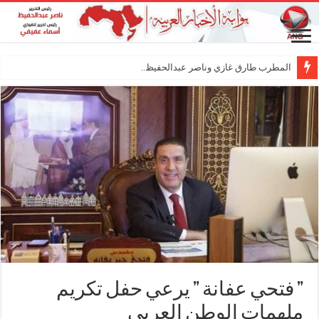
المطرب طارق غازي وناصر عبدالحفيظ.. شراكة فنية
” فتحي عفانة ” يرعي حفل تكريم
ملهمات الوطن العربي