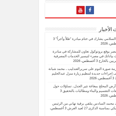
الأخبار
السلامي يشارك في ختام مبادرة “ظلاً وأجراً”
3
، 2026
صر يوقع بروتوكول تعاون للمشاركة في مبادرة
بياناتك في مصر» لتيسير الخدمات المصرفية
يين بالخارج
3 أغسطس، 2026
زمة صورة النوم على سريرالعندليب .. محمد شبانة
إجراءات جديدة لتنظيم زيارة منزل عبدالحليم
3 أغسطس، 2026
أرض المحلج بمغاغة تثير الجدل.. تساؤلات حول
ات التقسيم والبناء ومطالبات بالتحقيق
3
، 2026
 محمد السادس يتلقي برقية تهاني من الرئيس
ي بمناسبة الذكرى 27 لعيد العرش
3 أغسطس،