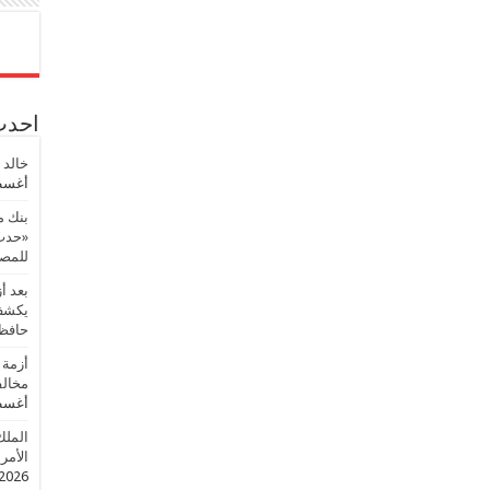
احدث 
خالد 
أغسطس
بنك م
«حدث 
للمصر
بعد أ
يكشف 
حافظ
أزمة 
مخالف
أغسطس
الملك
الأمريك
2026