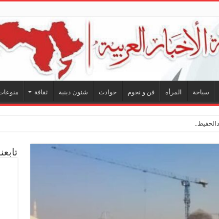
سياحة
المرأه
فن و نجوم
حوادث
شئون دينية
ثقافة
منوعات
لحفيظ.. شراكة فنية ترسم
تابعن