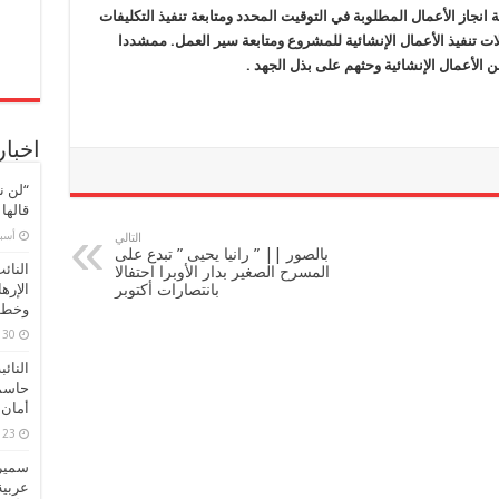
انجاز الأعمال المطلوبة في التوقيت المحدد ومتابعة تنفيذ التكليفات
 تنفيذ الأعمال الإنشائية للم
شروع
ومتابعة سير العمل. ممشددا
من الأعمال الإنشائية وحثهم على بذل الجهد .
اخبار
“لن ن
قالها
‏أس
التالي
بالصور || ” رانيا يحيى ” تبدع على
النائ
المسرح الصغير بدار الأوبرا احتفالا
بانتصارات أكتوبر
الإره
وخطور
30 مارس، 2026
النائ
حاسم
أمان 
23 مارس، 2026
سميرة
عربية