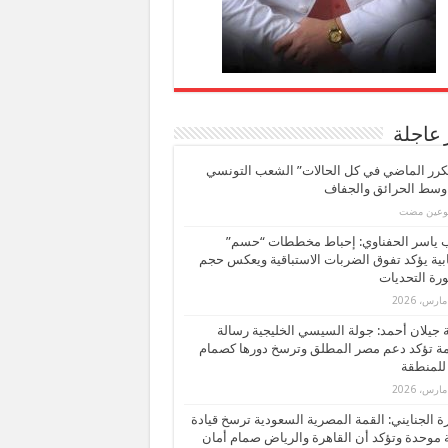
 عاجلة
كرر الماضي في كل الحالات” الشعب التونسي
 وسط الحرائق والجفاف
بوعين مضت
ب ياسر الحفناوي: إحباط مخططات “حسم”
ابية يؤكد تفوق الضربات الاستباقية ويعكس حجم
ة التحديات
بة جيلان أحمد: جولة السيسي الخليجية رسالة
ة تؤكد دعم مصر المطلق وترسخ دورها كصمام
للمنطقة
 الجنايني: القمة المصرية السعودية ترسخ قيادة
 موحدة وتؤكد أن القاهرة والرياض صمام أمان