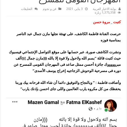
المهرجان القومى للمسرح
على
بوابة الاخبار العربية
3 يناير، 2021
فن و نجوم
التعليقات
فاطمة
1,375,358 زيارة
الكاشف
تهنئ
كتبت _ مروة حسن
نجلها
مازن
بعد
حرصت الفنانة فاطمة الكاشف، على تهنئة نجلها مازن جمال عبد الناصر
فوزه
بجائزة
بمناسبة فوزه
أحسن
ممثل
صاعد
ونشرت الكاشف صورة، عبر حسابها على موقع التواصل الإجتماعي فيسبوك
فى
المهرجان
حيث كتبت قائلة ”بسم الله ولاحول ولا قوة إلا بالله (((مازن جمال )))ألف
القومى
للمسرح
مبروووووك جائزة أحسن ممثل صاعد فى المهرجان القومى للمسرح عن
مغلقة
دوره فى مسرحية الوحوش الزجاجيه إخراج يوسف الأسدى“
وأضافت فاطمة : ” وبالنجاح والتوفيق دائما أن شاء الله فرحانه بيك وربنا
يحفظك من كل مكروه يارب العالمين واللى جاى احسن بإذنك يارب“