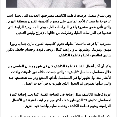
وفي سياق متصل عرضت فاطمة الكاشف مسرحيتها الجديدة التى تحمل اسم
“يا فرحة ما تمت”، الأحد الماضي على مسرح أكاديمية الفنون بمنطقة الهرم ،
والتى تأتى ضمن مشروعها فى الدراسات العليا، وهى المسرحية الرابعة التى
تقدمها فى الدراسات العليا، وشاركت من خلالها بالإخراج وليس التمثيل
مسرحية “يا فرحة ما تمت” بطولة نجوم أكاديمية الفنون مازن جمال، ونورا
مهدي، ومونيكا، وشيريهان، وإبراهيم كمال، ويحيى فودة، وحسام حافظ، ديكور
شادي قطامش، اخراج فاطمة الكاشف.
يذكر أن آخر أعمال الفنانة فاطمة الكاشف كان فى شهر رمضان الماضى من
خلال مسلسل مسلسل “كلبش 3” والتى جسدت خلاله دور “أمينة”، ولفتت
الأنظار منذ أول ظهور لها في المسلسل بأدائها المقنع ودراسة شخصيتها جيدا
والتي بدأتها بغموض ثم التحول الذي ظهرت به في أحداث العمل .
عودة فاطمة الكاشف تمثل إضافة في الساحة الفنية، كما تعتبر إضافة كبيرة
لمسلسل “كلبش 3” الذي ظهر خلاله أكثر من نجم ابتعد لفترة عن الأعمال
الدرامية، ومنهم فاطمة الكاشف وهشام سليم وأحمد عبد العزيز .
يذكر أن الفنانة فاطمة الكاشف اشتهرت بشخصية زوبة شقيقة عطا (محمد