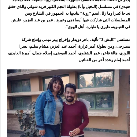
هنيدي) في مسلسل (البخيل وأنا) بطولة النجم الكبير فريد شوقي والذي حقق
نجاحا كبيرا وما زال اسم “زوبة” يناديها به الجمهور في الشارع ومن
المسلسلات التى شاركت فيها أيضا (هى وغيرها، عمر بن عبد العزيز، عايش
في الغيبوبة، طيري يا طيارة، أهل الهوى”.
مسلسل “كلبش 3” تأليف باهر دويدار وإخراج بيتر ميمى وإنتاج شركة
سينرجى، ومن بطولة أمير كرارة، أحمد عبد العزيز، هشام سليم، يسرا
اللوزى، هالة فاخر، عمر الشناوى، أحمد العوضى، إسلام جمال، أميرة العايدى،
أحمد إمام وعدد آخر من الفنانين.