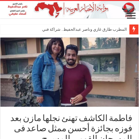
المطرب طارق غازي وناصر عبدالحفيظ.. شراكة فنية ترسم ملامح مست
فاطمة الكاشف تهنئ نجلها مازن بعد
فوزه بجائزة أحسن ممثل صاعد فى