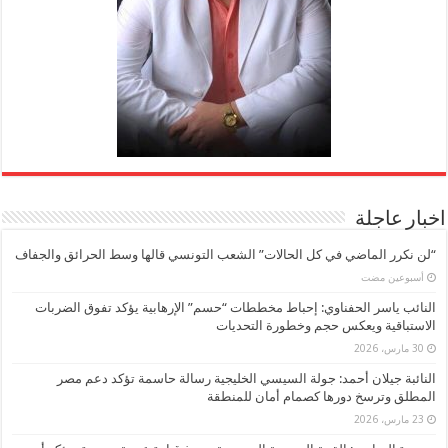
اخبار عاجلة
“لن نكرر الماضي في كل الحالات” الشعب التونسي قالها وسط الحرائق والجفاف
‏أسبوعين مضت
النائب ياسر الحفناوي: إحباط مخططات “حسم” الإرهابية يؤكد تفوق الضربات
الاستباقية ويعكس حجم وخطورة التحديات
30 مارس، 2026
النائبة جيلان أحمد: جولة السيسي الخليجية رسالة حاسمة تؤكد دعم مصر
المطلق وترسخ دورها كصمام أمان للمنطقة
23 مارس، 2026