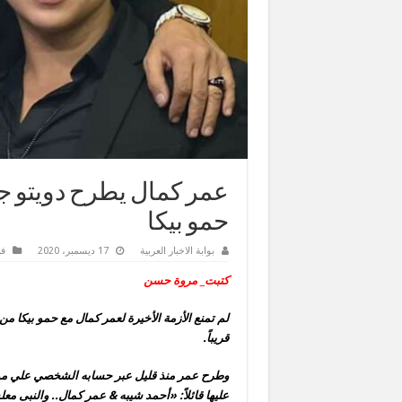
عمر كمال يطرح دويتو جد
حمو بيكا
بوابة الاخبار العربية
17 ديسمبر، 2020
فن
كتبت_ مروة حسن
لم تمنع الأزمة الأخيرة لعمر كمال مع حمو بيكا 
قريباً.
وطرح عمر منذ قليل عبر حسابه الشخصي علي موقع 
عليها قائلاً: «أحمد شيبه & عمر كمال.. والنبى