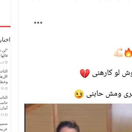
اخبار
“لن ن
قالها
‏أس
النائ
الإره
وخطور
30 مارس، 2026
النائ
حاسم
أمان 
23 مارس، 2026
سميرة
عربية