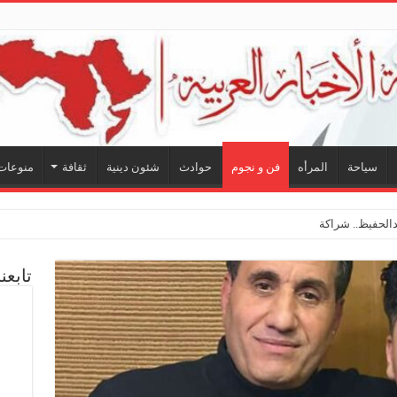
سياحة
المرأه
فن و نجوم
حوادث
شئون دينية
ثقافة
منوعات
لحفيظ.. شراكة فنية ترسم ملامح مستقبل الكليب الغنائي في “
تابعن