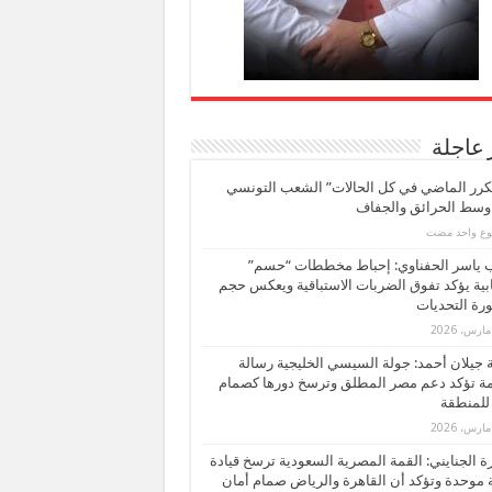
 عاجلة
كرر الماضي في كل الحالات” الشعب التونسي
 وسط الحرائق والجفاف
بوع واحد مضت
ب ياسر الحفناوي: إحباط مخططات “حسم”
ابية يؤكد تفوق الضربات الاستباقية ويعكس حجم
ة التحديات
بة جيلان أحمد: جولة السيسي الخليجية رسالة
ة تؤكد دعم مصر المطلق وترسخ دورها كصمام
للمنطقة
 الجنايني: القمة المصرية السعودية ترسخ قيادة
 موحدة وتؤكد أن القاهرة والرياض صمام أمان