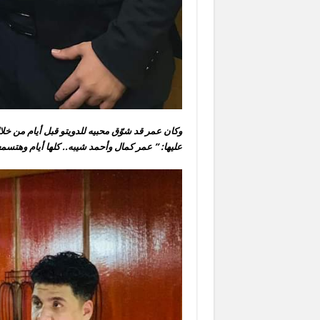
وكان عمر قد شوّق محبيه للدويتو قبل أيام من خ
عليها: ” عمر كمال وأحمد شيبه.. كلها أيام وهتسمع