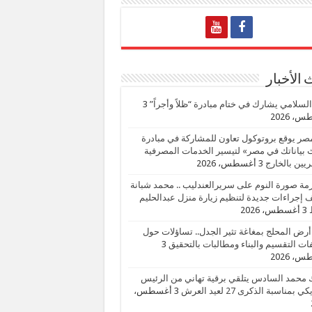
الأخبار
السلامي يشارك في ختام مبادرة “ظلاً وأجراً”
3
، 2026
صر يوقع بروتوكول تعاون للمشاركة في مبادرة
بياناتك في مصر» لتيسير الخدمات المصرفية
يين بالخارج
3 أغسطس، 2026
زمة صورة النوم على سريرالعندليب .. محمد شبانة
إجراءات جديدة لتنظيم زيارة منزل عبدالحليم
3 أغسطس، 2026
أرض المحلج بمغاغة تثير الجدل.. تساؤلات حول
ات التقسيم والبناء ومطالبات بالتحقيق
3
، 2026
 محمد السادس يتلقي برقية تهاني من الرئيس
ي بمناسبة الذكرى 27 لعيد العرش
3 أغسطس،