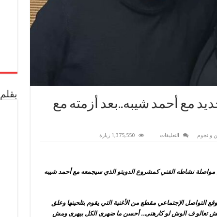
بقلم 
يد مع أحمد شيبه..بعد أزمته مع
على
 و نجوم
التعليقات
1,375,550 زيارة
عمر
كمال
يطرح
دويتو
جديد
من مواصلة نشاطه الفني كمشروع الدويتو الذي سيجمعه مع أحمد شيبه
مع
أحمد
شيبه..بعد
أزمته
مع
التواصل الإجتماعي مقطع من الأغنية التي يقوم بتلحينها وعلق
حمو
بيكا
 معلش تعالو ف الوش لو كارهنى.. أحسن ما ضهرى الكل بيهرى ومش
مغلقة