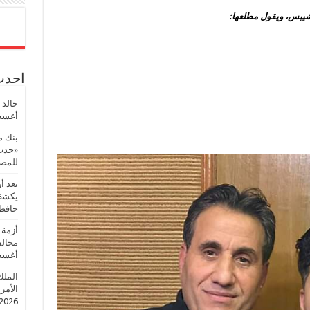
شيبس، ويقول مطلعها:
احدث 
خالد 
أغسطس
بنك م
«حدث 
للمصر
بعد أ
يكشف 
حافظ
أزمة 
مخالف
أغسطس
الملك
الأمريك
2026