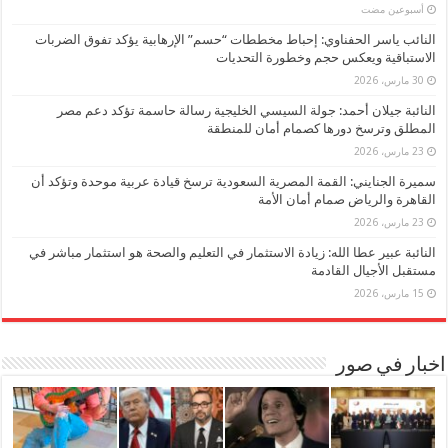
‏أسبوعين مضت
النائب ياسر الحفناوي: إحباط مخططات “حسم” الإرهابية يؤكد تفوق الضربات
الاستباقية ويعكس حجم وخطورة التحديات
30 مارس، 2026
النائبة جيلان أحمد: جولة السيسي الخليجية رسالة حاسمة تؤكد دعم مصر
المطلق وترسخ دورها كصمام أمان للمنطقة
23 مارس، 2026
سميرة الجنايني: القمة المصرية السعودية ترسخ قيادة عربية موحدة وتؤكد أن
القاهرة والرياض صمام أمان الأمة
23 مارس، 2026
النائبة عبير عطا الله: زيادة الاستثمار في التعليم والصحة هو استثمار مباشر في
مستقبل الأجيال القادمة
15 مارس، 2026
اخبار في صور