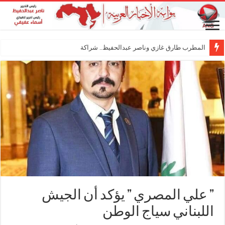
المطرب طارق غازي وناصر عبدالحفيظ.. شراكة فنية ترسم
” علي المصري ” يؤكد أن الجيش
اللبناني سياج الوطن