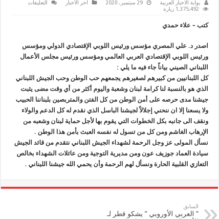
على
بوابة الاخبار العربية
29 سبتمبر، 2020
اخر الأخبار
التعليقات
”
1,375,492 زيارة
علي
المصري
كتب – علاء حمدي
”
يؤكد
أن
اصدر د. علي المصري مؤسس ورئيس اللوبي الإقتصادي الدولي ومؤسس
الجيش
اللبناني
ورئيس اللوبي الإقتصادي العربي العالمي ومؤسس ورئيس مجلس الأعمال
سياج
الوطن
اللبناني الصيني بياناً جاء فيه ما يلي :
مغلقة
كل اللبنانيين من كبيرهم لصغيرهم يجمعهم حب الوطن وحب الجيش اللبناني
الذي هو بالنسبة لنا كرامة لبنان وشعبة واليوم أكثر من أي وقت مضى يثبت
جيشنا مدى حرصه على أمن الوطن م
ن كل الفتن والمتربصين بلبناننا الحبيب
ولا يسعنا إلا ان ننحني إجلالاً لجيشنا الباسل الذي نقدم له كل الدعم والولاء
ونقف الى جانبه بكل الخطوات التي يقوم بها لأجل حماية لبنان وشعبه من
الإرهاب الغاشم ومن كل من تسول له نفسه العبث بأمن هذا الوطن .
نسأل المولى عز وجل الرحمة لشهداء الجيش اللبناني نتقدم من قائد الجيش
سيادة العماد جوزيف عون ومن مديرية التوجية ومن عائلات الشهداء بخالص
التعازي القلبية الحارة ونسأل لهم الرحمة وأن يحمي الله جيشنا اللبناني .
السابق
” العربي الأوروبي ” يشكو قطر لـ