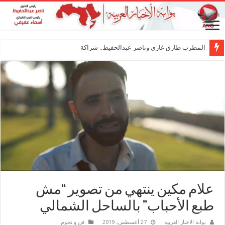
المطرب طارق غازي وناصر عبدالحفيظ.. شراكة فنية ترسم ملام
علام مكين ينتهي من تصوير “مش
طبع الأحباب” بالساحل الشمالي
بوابة الاخبار العربية
27 أغسطس، 2019
فن و نجوم