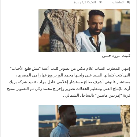
على
التعليقات
1,375,591 زيارة
علام
مكين
ينتهي
من
تصوير
“مش
طبع
الأحباب”
بالساحل
الشمالي
مغلقة
كتبت-مروة حسن
إنتهي المطرب الشاب علام مكين من تصوير كليب أغنية “مش طبع الأحباب”
التي كتب كلماتها السيد علي ولحنها محمد الوزير ووزعها رامي المصري ،
مستشار قانوني أشرف صالح مستشار إعلامي عادل مراد ، تنفيذ شركة بريك
أرت للإنتاج الفني وتنظيم الحفلات تصوير وإخراج محمد زكي تم التصوير بمنتج
قرية “إمرتس هايتس” بالساحل الشمالي .