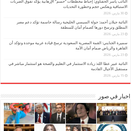
النائب ياسر الحفناوي: إحباط مخططات “حسم” الإرهابية يؤكد تفوق الضربات
الاستباقية ويعكس حجم وخطورة التحديات
30 مارس، 2026
النائبة جيلان أحمد: جولة السيسي الخليجية رسالة حاسمة تؤكد دعم مصر
المطلق وترسخ دورها كصمام أمان للمنطقة
23 مارس، 2026
سميرة الجنايني: القمة المصرية السعودية ترسخ قيادة عربية موحدة وتؤكد أن
القاهرة والرياض صمام أمان الأمة
23 مارس، 2026
النائبة عبير عطا الله: زيادة الاستثمار في التعليم والصحة هو استثمار مباشر في
مستقبل الأجيال القادمة
15 مارس، 2026
اخبار في صور