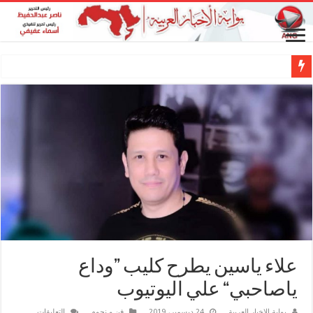
علاء ياسين يطرح كليب ”وداع
ياصاحبي“ علي اليوتيوب
على
بوابة الاخبار العربية
24 ديسمبر، 2019
فن و نجوم
التعليقات