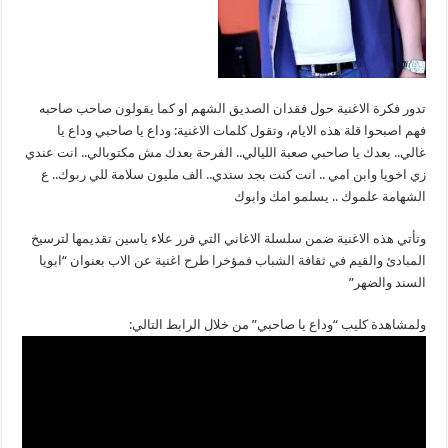
تدور فكرة الاغنية حول فقدان الصديق الشهم او كما يقولون صاحب صاحبه
فهم اصبحوا قلة هذه الايام، وتقول كلمات الاغنية: وداع يا صاحبي وداع يا
غالي.. بعدك يا صاحبي صعبة الليالي.. الفرحة بعدك مش مكتوبالي.. انت عندي
زي اخويا وابن امي .. انت كنت بجد سندي.. الف مليون سلامة للي ربوك.. ع
الشهامة علموك .. يسلمو امك وابوك
وتأتي هذه الاغنية ضمن سلسلة الاغاني التي قرر علاء ياسين تقديمها لترسيخ
المبادئ والقيم في ثقافة الشباب فمؤخرا طرح اغنية عن الاب بعنوان “ابويا
السند والضهر”
ولمشاهدة كليب “وداع يا صاحبي” من خلال الرابط التالي: