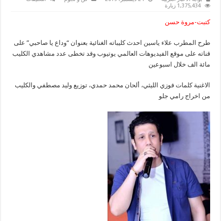
علاء
1,375,434 زيارة
ياسين
يطرح
كتبت-مروة حسن
كليب
”وداع
ياصاحبي“
طرح المطرب علاء ياسين احدث كليباته الغنائية بعنوان “وداع يا صاحبي” على
علي
اليوتيوب
قناته على موقع الفيديوهات العالمي يوتيوب وقد تخطى عدد مشاهدي الكليب
مغلقة
مائة الف خلال اسبوعين
الاغنية كلمات فوزي الليثي، ألحان محمد حمدي، توزيع وليد مصطفي والكليب
من اخراج رامي جلو