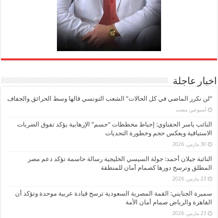
اخبار عاجلة
“لن نكرر الماضي في كل الحالات” الشعب التونسي قالها وسط الحرائق والجفاف
‏أسبوعين مضت
النائب ياسر الحفناوي: إحباط مخططات “حسم” الإرهابية يؤكد تفوق الضربات
الاستباقية ويعكس حجم وخطورة التحديات
30 مارس، 2026
النائبة جيلان أحمد: جولة السيسي الخليجية رسالة حاسمة تؤكد دعم مصر
المطلق وترسخ دورها كصمام أمان للمنطقة
23 مارس، 2026
سميرة الجنايني: القمة المصرية السعودية ترسخ قيادة عربية موحدة وتؤكد أن
القاهرة والرياض صمام أمان الأمة
23 مارس، 2026