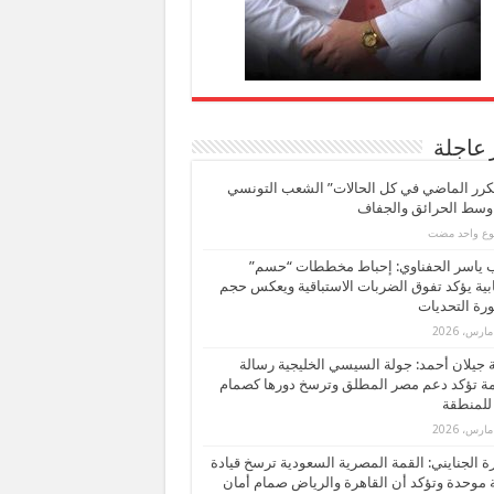
 عاجلة
كرر الماضي في كل الحالات” الشعب التونسي
 وسط الحرائق والجفاف
بوع واحد مضت
ب ياسر الحفناوي: إحباط مخططات “حسم”
ابية يؤكد تفوق الضربات الاستباقية ويعكس حجم
ة التحديات
بة جيلان أحمد: جولة السيسي الخليجية رسالة
ة تؤكد دعم مصر المطلق وترسخ دورها كصمام
للمنطقة
 الجنايني: القمة المصرية السعودية ترسخ قيادة
 موحدة وتؤكد أن القاهرة والرياض صمام أمان