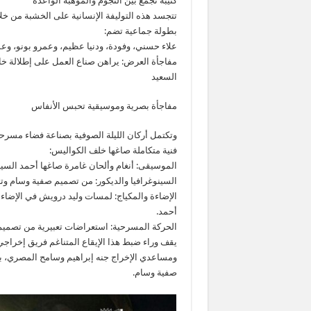
كتيبة تجمع بين النجوم والموهبة الواعدة
تتجسد هذه التوليفة الإنسانية على الخشبة من خ
بطولة جماعية تضم:
علاء حسني، وفودة، ودنيا عظيم، وعمرو بونو، وع
مفاجأة العرض: يراهن صناع العمل على إطلالة خاص
السعيد
مفاجأة بصرية وموسيقية تحبس الأنفاس
وتكتمل أركان الليلة الصوفية بصناعة فضاء مسر
فنية متكاملة صاغها خلف الكواليس:
الموسيقى: أنغام وألحان غامرة صاغها أحمد السيد
السينوغرافيا والديكور: من تصميم صفية وسام وتنف
الإضاءة والمكياج: لمسات وليد درويش في الإضاءة 
أحمد.
الحركة المسرحية: استعراضات تعبيرية من تصميم إ
يقف وراء ضبط هذا الإيقاع المتناغم فريق إخراج
ومساعدي الإخراج جنه إبراهيم وسامح المصري، بي
صفية وسام.