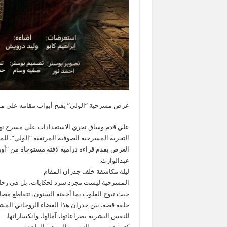
عرض مسرحية “الولي” يفتح أبواب مقامه على مس
علي قدم وساق تجري الاستعدادات علي مسرح نهاد
التجربة المسرحية الصوفية المرتقبة “الولي”، لل
العرض يقدم قراءة درامية لافتة مستوحاة من “أور
عبدالوارث.
ليلة مكاشفة خلف جدران المقام
المسرحية ليست مجرد سرد لحكايات، بل هي رحلة ر
حيث تبوح القلوب بما أخفته السنون، تتقاطع مصائر
خلفه قصة. بين جدران هذا الفضاء الروحاني الم
للنفس البشرية بصراعاتها، آمالها، وانكساراتها.