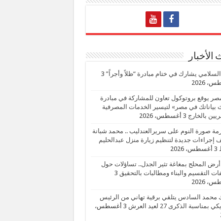
الأخبار
السلامي يشارك في ختام مبادرة “ظلاً وأجراً”
3
، 2026
صر يوقع بروتوكول تعاون للمشاركة في مبادرة
بياناتك في مصر» لتيسير الخدمات المصرفية
يين بالخارج
3 أغسطس، 2026
زمة صورة النوم على سريرالعندليب .. محمد شبانة
إجراءات جديدة لتنظيم زيارة منزل عبدالحليم
3 أغسطس، 2026
أرض المحلج بمغاغة تثير الجدل.. تساؤلات حول
ات التقسيم والبناء ومطالبات بالتحقيق
3
، 2026
 محمد السادس يتلقي برقية تهاني من الرئيس
ي بمناسبة الذكرى 27 لعيد العرش
3 أغسطس،