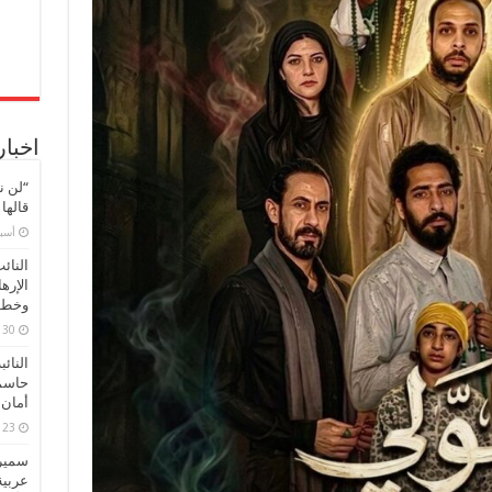
اخبار
“لن ن
قالها
‏أس
النائ
الإره
وخطور
30 مارس، 2026
النائ
حاسم
أمان 
23 مارس، 2026
سميرة
عربية