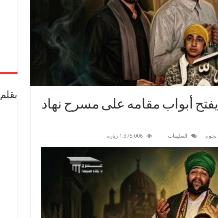
بقلم 
تح أبواب مقامه على مسرح نهاد
على
 نجوم
التعليقات
1,375,006 زيارة
عرض
مسرحية
“الولي”
يفتح
أبواب
مقامه
على
مسرح
نهاد
صليحة
مغلقة