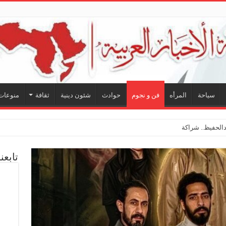
سياحة
المرأه
فن و نجوم
حوادث
شئون دينية
ثقافة
منوعات
لحفيظ.. شراكة فنية ترسم ملامح مستقبل الكليب الغنائ
تابعن