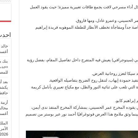
لال أداء مسرحي لافت يجمع طاقات تعبيرية مميزة؛ حيث يقود العمل
مر الحسيني، وعمرو عادل، ومها فاروق.
ة جداً ومفاجأة تخطف الأنظار للطفلة الموهوبه فريدة إبراهيم
احدث 
خالد 
أغسطس
حي (سينوجرافي) يعيش فيه المتفرج داخل تفاصيل المقام، بفضل رؤية
بنك م
«حدث 
للمصر
 سيكا لتعزز روحانية العرض.
يذ حمودة إيهاب، لتنقل روح الضريح بتفاصيله الواقعية.
بعد أ
التي تلعب على ثنائية النور والظل، مع مكياج تعبيري بأنامل كريمة
يكشف 
حافظ
براهيم كابو.
أزمة 
ي يقوده المخرج عمر الحسيني، بمشاركة المخرج المنفذ ندى أيمن،
مخالف
أغسطس
نما وثق ملامح هذا العرض فوتوغرافيًا أحمد نور عبر بوستر من تصميم
الملك
الأمريك
2026