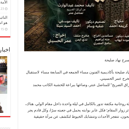
الأمة
23 مارس، 2026
النائ
هو اس
15 مارس، 2026
اخبا
رح نهاد صليحة
 صليحة بأكاديمية الفنون مساء الجمعه في السابعة مساء لاستقبال
مخرج عمر الحسيني.
اق الضريح” للمناضل عنتر، وصاغها ببراعة للخشبة الكاتب محمد
وحانية مكثفة تدور بالكامل في ليلة واحدة داخل مقام الولي. هناك،
 زوار المقام؛ فكل عابر بوابته يحمل في جعبته سرًا، وكل قادم يجر
شحون، تتفجر الأحداث وتتشابك الخيوط لتكشف عن مرآة حقيقية