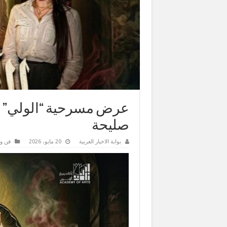
عرض مسرحية “الولي” يف
صليحة
بوابة الاخبار العربية
20 مايو، 2026
فن و