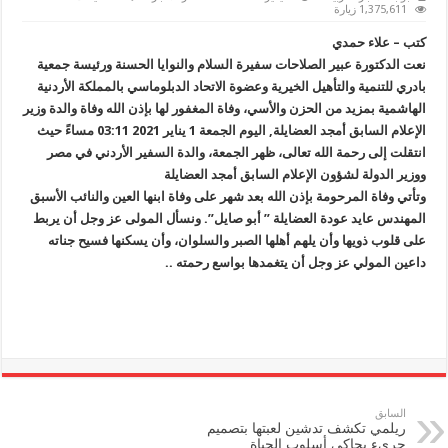
”
1,375,611 زيارة
عبير
الصلاحات
كتب – علاء حمدي
”
تنعي
نعت الدكتورة عبير الصلاحات سفيرة السلام والنوايا الحسنة ورئيسة جمعية
وفاة
بادري للتنمية والتأهيل الخيرية وعضوة الاتحاد الدبلوماسي بالمملكة الأردنية
والدة
السفير
الهاشمية بمزيد من الحزن والأسي، وفاة المغفور لها بإذن الله وفاة والدة وزير
امجد
العضايلة
الإعلام السابق أمجد العضايلة, اليوم الجمعة 1 يناير 2021 03:11 مساءً حيث
مغلقة
انتقلت إلى رحمة الله تعالى، ظهر الجمعة، والدة السفير الأردني في مصر
ووزير الدولة لشؤون الإعلام السابق أمجد العضايلة
وتأتي وفاة المرحومة بإذن الله بعد شهر على وفاة ابنها العين والنائب الأسبق
المهندس عايد عودة العضايلة ” أبو صايل”. ونسأل المولى عز وجل أن يربط
على قلوب ذويها وأن يلهم أهلها الصبر والسلوان، وأن يسكنها فسيح جناته
داعين المولي عز وجل أن يتغمدها بواسع رحمته ..
السابق
ريلمي تكشف تدشين لعبتها بتصميم
جريء يحاكي أسلوب الحياة