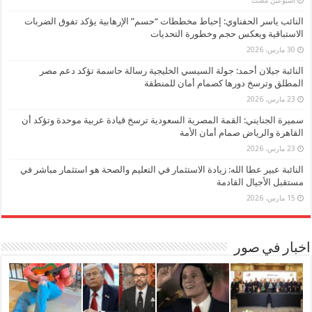
‏أسبوعين مضت
النائب ياسر الحفناوي: إحباط مخططات “حسم” الإرهابية يؤكد تفوق الضربات
الاستباقية ويعكس حجم وخطورة التحديات
30 مارس، 2026
النائبة جيلان أحمد: جولة السيسي الخليجية رسالة حاسمة تؤكد دعم مصر
المطلق وترسخ دورها كصمام أمان للمنطقة
23 مارس، 2026
سميرة الجنايني: القمة المصرية السعودية ترسخ قيادة عربية موحدة وتؤكد أن
القاهرة والرياض صمام أمان الأمة
23 مارس، 2026
النائبة عبير عطا الله: زيادة الاستثمار في التعليم والصحة هو استثمار مباشر في
مستقبل الأجيال القادمة
15 مارس، 2026
اخبار في صور