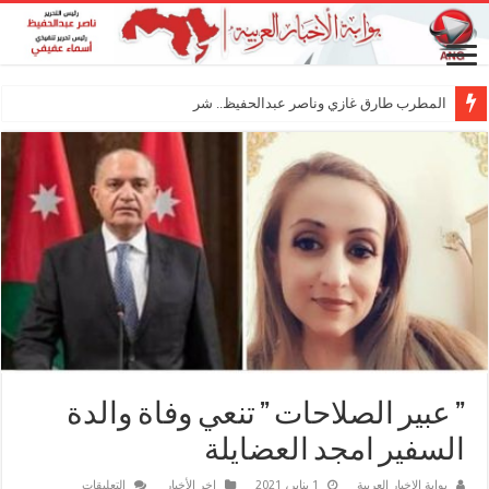
المطرب طارق غازي وناصر عبدالحفيظ.. شراكة فنية
” عبير الصلاحات ” تنعي وفاة والدة
السفير امجد العضايلة
على
بوابة الاخبار العربية
1 يناير، 2021
اخر الأخبار
التعليقات