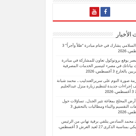
الأخبار
السلامي يشارك في ختام مبادرة “ظلاً وأجراً”
3
، 2026
صر يوقع بروتوكول تعاون للمشاركة في مبادرة
بياناتك في مصر» لتيسير الخدمات المصرفية
يين بالخارج
3 أغسطس، 2026
زمة صورة النوم على سريرالعندليب .. محمد شبانة
إجراءات جديدة لتنظيم زيارة منزل عبدالحليم
3 أغسطس، 2026
أرض المحلج بمغاغة تثير الجدل.. تساؤلات حول
ات التقسيم والبناء ومطالبات بالتحقيق
3
، 2026
 محمد السادس يتلقي برقية تهاني من الرئيس
ي بمناسبة الذكرى 27 لعيد العرش
3 أغسطس،