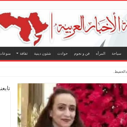
سياحة
المرأه
فن و نجوم
حوادث
شئون دينية
ثقافة
منوعات
لحفيظ.. شراكة فنية ترسم ملام
تابعن