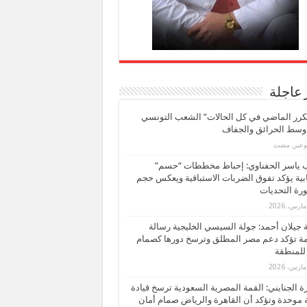
 عاجلة
كرر الماضي في كل الحالات” الشعب التونسي
 وسط الحرائق والجفاف
بوعين مضت
ب ياسر الحفناوي: إحباط مخططات “حسم”
ابية يؤكد تفوق الضربات الاستباقية ويعكس حجم
ة التحديات
بة جيلان أحمد: جولة السيسي الخليجية رسالة
ة تؤكد دعم مصر المطلق وترسخ دورها كصمام
للمنطقة
 الجنايني: القمة المصرية السعودية ترسخ قيادة
 موحدة وتؤكد أن القاهرة والرياض صمام أمان