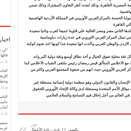
الأوروبي
صمة المصرية القاهرة، وذلك لبحث أطر التعاون المشترك وذلك ضمن
لحقوق
الإنسان
هاشمية.
مغلقة
ايا الحسنة بالمركزالعربي الأوروبي في المملكة الأردنية الهاشمية
لي القاهرة
دها الثاني مصر ومصر الغالية علي قلوبنا جميعا كعرب وثانيا سعيدة
لتي تمثل المركز العربي الاوروبي في عدة زيارات دبلوماسية
اخبار
الاردن والوطن العربي واكدت انها سعيدة جدا كونها احد نجوم كوكبة
“لن ن
قالها
ل ثقة محلية تفوق الخيال و أخذ نطاق أوسع وثقة دولية اكبر وانه
‏أس
 مع الاعلامي المتألق قيس رمضان رئيس ملتقى الشباب الاعلامي كما
ز العربي الأوروبي حيث انهم من صفوة المجتمع العربي واكثر من
النائ
الإره
وخطور
 الإنسان والقانون الدولي وهو منظمة دولية إنسانية مستقلة غير
30 مارس، 2026
ثاق الأمم المتحدة ومسجلة لدى وكالة الإتحاد الأوروبي للحقوق
في العالم من أجل إحلال قيم التسامح والسلام العالمي.
النائ
حاسم
أمان 
23 مارس، 2026
سميرة
التالي
عربية
بالصور || نادي ريادة الأعمال