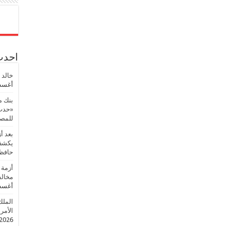
احدث 
خالد 
أغسطس
بنك م
«حدث 
للمصر
بعد أ
يكشف 
حافظ
أزمة 
مخالف
أغسطس
الملك
الأمريك
2026