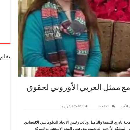
بقلم 
مع ممثل العربي الأوروبي لحقوق
على
 الأخبار
التعليقات
1,375,403 زيارة
«عبير
الصالحات»
تلتقي
مع
عية بادري للتنمية والتأهيل ونائب رئيس الاتحاد الدبلوماسي الاقتصادي
ممثل
 المملكة الأردنية الهاشمية مع رئيس الهيئة الاستشارية للمركز
العربي