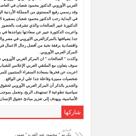
العربي الأوروبي الدكتور محمود شعبان في العا
وفد رسمي رفيع المستوي من المملكة الأردنية ال
في البداية رحب الدكتور محمود شعبان بسفيرة النو
الدكتورة عبير الصالحات والذي تشرفت بالحضور ا
واعربت الدكتورة عبير عن سعادتها بتواجدها في بل
جدا بضيافتها بالمركزالعربي الاوروبي في مصر وا
واقتصادية برفقة نخبة من أفضل رجال الاعمال في 
المركز العربي الأوروبي .
واكدت ” الصالحات ” ان المركز العربي الأوروبي نا
سوف يتعاون مع الملتقي العربي الإعلامي للشباب
اعربت عن فخرها بسعادة السفراء المنتمين للمرك
شخصيات مميزة وفاعلة جدا علي ارض الواقع .
والجدير بالذكر أن المركز العربي الأوروبي لحقوق
سياسية تطوعية لا تستهدف الربح، وتعمل بموجب مي
الأساسية، ويهدف إلى تعزيز مبادئ حقوق الإنسان 
شاركها
السابق
تكريم ” محمود عبد العزيز” ضمن