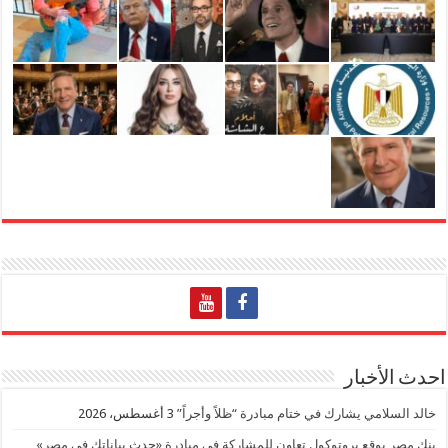
احدث الأخبار
خالد السلامي يشارك في ختام مبادرة “ظلاً وأجراً”
3 أغسطس، 2026
بنك مصر يوقع بروتوكول تعاون للمشاركة في مبادرة «حدث بياناتك في مصر»