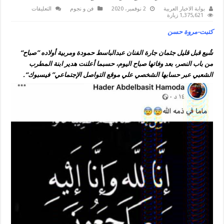
على
بوابة الاخبار العربية
2 نوفمبر، 2020
فن و نجوم
التعليقات
عبدالباسط
1,375,621 زيارة
حمودة
يبكي
كتبت-مروة حسن
أثناء
تشييع
جثمان
شُيع قبل قليل جثمان جارة الفنان عبدالباسط حمودة ومربية أولاده ”صباح“
جارته
ومربية
من باب النصر، بعد وفاتها صباح اليوم، حسبما أعلنت هدير ابنة المطرب
أولاده
مغلقة
الشعبي عبر حسابها الشخصي علي موقع التواصل الإجتماعي” فيسبوك“.