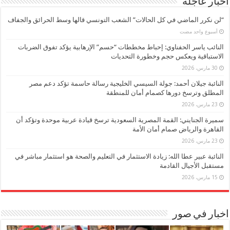
اخبار عاجلة
“لن نكرر الماضي في كل الحالات” الشعب التونسي قالها وسط الحرائق والجفاف
‏أسبوع واحد مضت
النائب ياسر الحفناوي: إحباط مخططات “حسم” الإرهابية يؤكد تفوق الضربات
الاستباقية ويعكس حجم وخطورة التحديات
30 مارس، 2026
النائبة جيلان أحمد: جولة السيسي الخليجية رسالة حاسمة تؤكد دعم مصر
المطلق وترسخ دورها كصمام أمان للمنطقة
23 مارس، 2026
سميرة الجنايني: القمة المصرية السعودية ترسخ قيادة عربية موحدة وتؤكد أن
القاهرة والرياض صمام أمان الأمة
23 مارس، 2026
النائبة عبير عطا الله: زيادة الاستثمار في التعليم والصحة هو استثمار مباشر في
مستقبل الأجيال القادمة
15 مارس، 2026
اخبار في صور