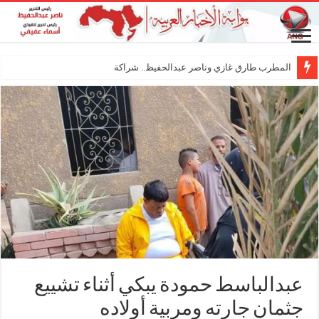
المطرب طارق غازي وناصر عبدالحفيظ.. شراكة فنية ترسم ملام
عبدالباسط حمودة يبكي أثناء تشييع
جثمان جارته ومربية أولاده