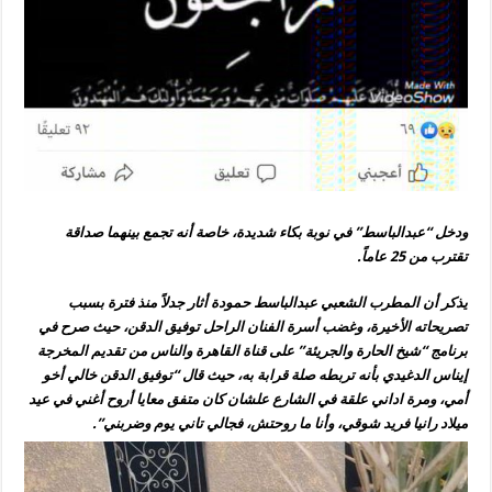
ودخل “عبدالباسط” في نوبة بكاء شديدة، خاصة أنه تجمع بينهما صداقة
تقترب من 25 عاماً.
يذكر أن المطرب الشعبي عبدالباسط حمودة أثار جدلاً منذ فترة بسبب
تصريحاته الأخيرة، وغضب أسرة الفنان الراحل توفيق الدقن، حيث صرح في
برنامج “شيخ الحارة والجريئة” على قناة القاهرة والناس من تقديم المخرجة
إيناس الدغيدي بأنه تربطه صلة قرابة به، حيث قال “توفيق الدقن خالي أخو
أمي، ومرة اداني علقة في الشارع علشان كان متفق معايا أروح أغني في عيد
ميلاد رانيا فريد شوقي، وأنا ما روحتش، فجالي تاني يوم وضربني”.