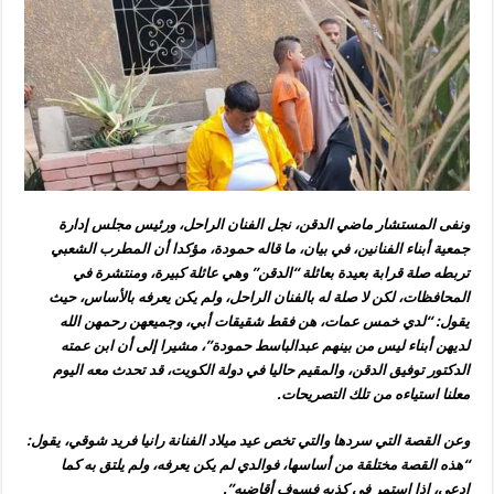
ونفى المستشار ماضي الدقن، نجل الفنان الراحل، ورئيس مجلس إدارة
جمعية أبناء الفنانين، في بيان، ما قاله حمودة، مؤكدا أن المطرب الشعبي
تربطه صلة قرابة بعيدة بعائلة “الدقن” وهي عائلة كبيرة، ومنتشرة في
المحافظات، لكن لا صلة له بالفنان الراحل، ولم يكن يعرفه بالأساس، حيث
يقول: “لدي خمس عمات، هن فقط شقيقات أبي، وجميعهن رحمهن الله
لديهن أبناء ليس من بينهم عبدالباسط حمودة”، مشيرا إلى أن ابن عمته
الدكتور توفيق الدقن، والمقيم حاليا في دولة الكويت، قد تحدث معه اليوم
معلنا استياءه من تلك التصريحات.
وعن القصة التي سردها والتي تخص عيد ميلاد الفنانة رانيا فريد شوقي، يقول:
“هذه القصة مختلقة من أساسها، فوالدي لم يكن يعرفه، ولم يلتق به كما
ادعى، إذا استمر في كذبه فسوف أقاضيه”.