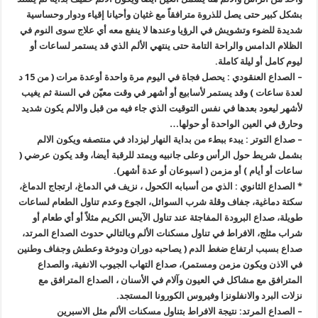
بشكل كبير حتى يصل للذروة مترافقاً مع غثيان وأحيانا إقياء ودوار وحساسية
شديدة للضوء وتشويش في الرؤيا وعندها لا ينفع معه أي علاج سوى النوم في
الظلام الدامس والراحة التامة حتى ينتهي الألم الذي قد يستمر لساعات أو
ليوم كامل أو ليلة كاملة.
– الصداع العنقودي : يحصل فجاة في اليوم مرة واحدة أوعدة مرات ( من 15 د
لعدة ساعات ) وقد يستمر لأسابيع أو أشهر في وقت معيّن في السنة ثم يغيب
لأشهر ليعود بعدها في نفس التوقيت الذي جاء فيه من قبل والالم يكون شديد
وحارق في العين الواحدة أو حولها…
– صداع التوتر : يبدء ببطء من بداية النهار ليزداد في منتصفه ويكون الالم
بشمل شريط حول الرأس وعلى جانبيه ويمتد للرقبة أيضا، وقد يكون عرضي (
ساعات أو أيام ) أو مزمن ( اسبوعان أو عدة أشهر).
* الصداع الثانوي : الذي من أسبابه الكحول ، نزيف في الدماغ، ارتجاج الدماغ،
سكتة دماغية، جفاف وقلة شرب السوائل، الجوع وعدم تناول الطعام لساعات
طويلة، صداع البرودة المفاجئة عند تناول الآيس الكريم مثلاً أو أي طعام أو
شراب مثلج، الافراط في تناول مسكنات الألم وبالتالي حدوث الصداع المرتد،
صداع بسبب ارتفاع ضغط الدم ( يصاحبه دوران ودوخة وعطش وجفاف وطنين
في الاذن ويكون مزمن ومستمر)، صداع التهاب الجيوب الانفية، والصداع
المترافق مع مشاكل في العيون وآلام في الأسنان ، الصداع المترافق مع
نزلات البرد والانفلونزا وفيروس الكورونا المستجد.
– الصداع المرتد: نتيجة الافراط بتناول مسكنات الألم مثل الاسبرين