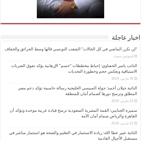
اخبار عاجلة
“لن نكرر الماضي في كل الحالات” الشعب التونسي قالها وسط الحرائق والجفاف
‏أسبوعين مضت
النائب ياسر الحفناوي: إحباط مخططات “حسم” الإرهابية يؤكد تفوق الضربات
الاستباقية ويعكس حجم وخطورة التحديات
30 مارس، 2026
النائبة جيلان أحمد: جولة السيسي الخليجية رسالة حاسمة تؤكد دعم مصر
المطلق وترسخ دورها كصمام أمان للمنطقة
23 مارس، 2026
سميرة الجنايني: القمة المصرية السعودية ترسخ قيادة عربية موحدة وتؤكد أن
القاهرة والرياض صمام أمان الأمة
23 مارس، 2026
النائبة عبير عطا الله: زيادة الاستثمار في التعليم والصحة هو استثمار مباشر في
مستقبل الأجيال القادمة