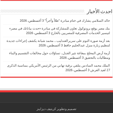
احدث الأخبار
خالد السلامي يشارك في ختام مبادرة “ظلاً وأجراً”
3 أغسطس، 2026
بنك مصر يوقع بروتوكول تعاون للمشاركة في مبادرة «حدث بياناتك في مصر»
لتيسير الخدمات المصرفية للمصريين بالخارج
3 أغسطس، 2026
بعد أزمة صورة النوم على سريرالعندليب .. محمد شبانة يكشف إجراءات جديدة
لتنظيم زيارة منزل عبدالحليم حافظ
3 أغسطس، 2026
أزمة أرض المحلج بمغاغة تثير الجدل.. تساؤلات حول مخالفات التقسيم والبناء
ومطالبات بالتحقيق
3 أغسطس، 2026
الملك محمد السادس يتلقي برقية تهاني من الرئيس الأمريكي بمناسبة الذكرى
27 لعيد العرش
3 أغسطس، 2026
تصميم وتطوير
كريتيف ديزاينز