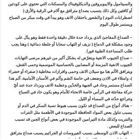
والسيتامول والايبوبروفين والديكلوفيناك والمسكنات التي تحتوي على كودئين
أو كافئين وكل ذلك يتسبب بصداع مترافق مع آلام في الرقبة والأرق (
اضطرابات النوم ) والشعور باحتقان الانف وهو يبدأ في وقت مبكر من الصباح
ويستمر طوال اليوم
– الصداع المفاجئ الذي يزداد حدة خلال دقيقة واحدة فقط وهو يدّل على
وجود مشكلة في الدماغ ( نزيف او التهاب سحابا أو جلطة دماغية ) وهنا يجب
طلب المساعدة الطبية فورا.
– صداع الجيوب الانفية ويتعرّض له بشكل أكبر من غيرهم مرضى التهابات
الجيوب الانفية المزمنة أو المصابين بالحساسية الموسمية وحمى القش،
ويترافق الألم هنا مع سيلان الانف وحمى وافرازات مخاطية ( صفراء أو خضراء
)، وامتلاء في الاذن وضعف في حاسة الشم وألم في الأسنان الأمامية، ألم هذا
الصداع مستمر وحاد في الجبهة والخدّين وعظمة الانف ويزداد حدة عند أيّ
حركة مفاجئة في الرأس خاصة الانحناء للأمام وهو يكون حاد في الصباح
وتتراجع حدّته في المساء أو الليل.
– هناك أنواع من الصداع قد تكون بسبب هبوط نسبة السكر في الدم أو
بسبب تناول بعض المواد الحافظة الموجودة في الأطعمة مثل النترات
والنتريت وكذلك مادة التيرامين الموجودة في بعض أنواع الجبن قد تسبب
الصداع للبعض .
– التهاب الاذن الوسطى بسبب الفيروسات او الجراثيم يسبب صداع مترافق