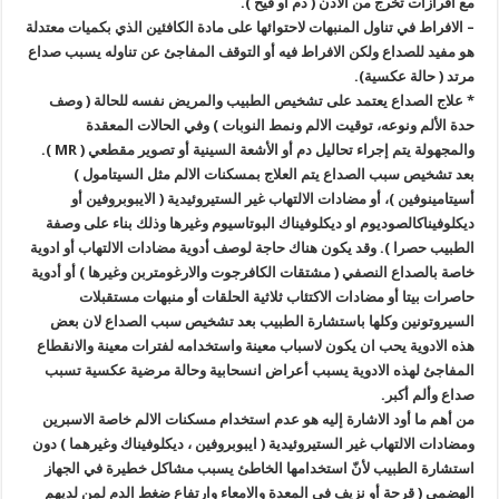
مع افرازات تخرج من الاذن ( دم أو قيح ).
– الافراط في تناول المنبهات لاحتوائها على مادة الكافئين الذي بكميات معتدلة
هو مفيد للصداع ولكن الافراط فيه أو التوقف المفاجئ عن تناوله يسبب صداع
مرتد ( حالة عكسية).
* علاج الصداع يعتمد على تشخيص الطبيب والمريض نفسه للحالة ( وصف
حدة الألم ونوعه، توقيت الالم ونمط النوبات ) وفي الحالات المعقدة
والمجهولة يتم إجراء تحاليل دم أو الأشعة السينية أو تصوير مقطعي ( MR ).
بعد تشخيص سبب الصداع يتم العلاج بمسكنات الالم مثل السيتامول )
أسيتامينوفين )، أو مضادات الالتهاب غير الستيروئيدية ( الايبوبروفين أو
ديكلوفيناكالصوديوم او ديكلوفيناك البوتاسيوم وغيرها وذلك بناء على وصفة
الطبيب حصرا ). وقد يكون هناك حاجة لوصف أدوية مضادات الالتهاب أو ادوية
خاصة بالصداع النصفي ( مشتقات الكافرجوت والارغومتربن وغيرها ) أو أدوية
حاصرات بيتا أو مضادات الاكتئاب ثلاثية الحلقات أو منبهات مستقبلات
السيروتونين وكلها باستشارة الطبيب بعد تشخيص سبب الصداع لان بعض
هذه الادوية يحب ان يكون لاسباب معينة واستخدامه لفترات معينة والانقطاع
المفاجئ لهذه الادوية يسبب أعراض انسحابية وحالة مرضية عكسية تسبب
صداع وألم أكبر.
من أهم ما أود الاشارة إليه هو عدم استخدام مسكنات الالم خاصة الاسبرين
ومضادات الالتهاب غير الستيروئيدية ( ايبوبروفين ، ديكلوفيناك وغيرهما ) دون
استشارة الطبيب لأنّ استخدامها الخاطئ يسبب مشاكل خطيرة في الجهاز
الهضمي ( قرحة أو نزيف في المعدة والامعاء وارتفاع ضغط الدم لمن لديهم