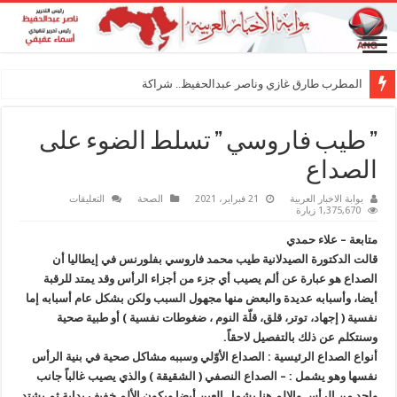
المطرب طارق غازي وناصر عبدالحفيظ.. شراكة فنية ترسم
” طيب فاروسي ” تسلط الضوء على
الصداع
على
بوابة الاخبار العربية
21 فبراير، 2021
الصحة
التعليقات
”
1,375,670 زيارة
طيب
فاروسي
متابعة – علاء حمدي
”
تسلط
قالت الدكتورة الصيدلانية طيب محمد فاروسي بفلورنس في إيطاليا أن
الضوء
الصداع هو عبارة عن ألم يصيب أي جزء من أجزاء الرأس وقد يمتد للرقبة
على
الصداع
أيضا، وأسبابه عديدة والبعض منها مجهول السبب ولكن بشكل عام أسبابه إما
مغلقة
نفسية ( إجهاد، توتر، قلق، قلّة النوم ، ضغوطات نفسية ) أو طبية صحية
وسنتكلم عن ذلك بالتفصيل لاحقاً.
أنواع الصداع الرئيسية : الصداع الأوّلي وسببه مشاكل صحية في بنية الرأس
نفسها وهو يشمل :
– الصداع النصفي ( الشقيقة ) والذي يصيب غالباً جانب
واحد من الرأس والالم هنا يشمل العين أيضا ويكون الألم خفيف بداية ثم يشتد