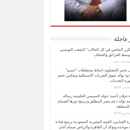
 عاجلة
كرر الماضي في كل الحالات” الشعب التونسي
 وسط الحرائق والجفاف
بوع واحد مضت
ب ياسر الحفناوي: إحباط مخططات “حسم”
ابية يؤكد تفوق الضربات الاستباقية ويعكس حجم
ة التحديات
بة جيلان أحمد: جولة السيسي الخليجية رسالة
ة تؤكد دعم مصر المطلق وترسخ دورها كصمام
للمنطقة
 الجنايني: القمة المصرية السعودية ترسخ قيادة
 موحدة وتؤكد أن القاهرة والرياض صمام أمان