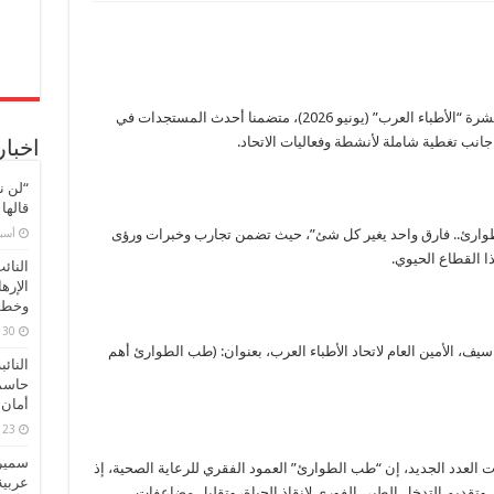
“طب
الطوارئ..
فارق
واحد
يغير
كل
شئ”..
صدور
العدد
أعلن اتحاد الأطباء العرب، صدور العدد الـ 69 من نشرة “الأطباء العرب” (يونيو 2026)، متضمنا أحدث المستجدات في
الـ
جانب تغطية شاملة لأنشطة وفعاليات الاتحاد.
69
اخبار
من
نشرة
“لن ن
“الأطباء
العرب”
قالها
مغلقة
‏أس
لطوارئ.. فارق واحد يغير كل شئ”، حيث تضمن تجارب وخبرات ورؤى
 القطاع الحيوي.
النائ
الإره
وخطور
30 مارس، 2026
 سيف، الأمين العام لاتحاد الأطباء العرب، بعنوان: (طب الطوارئ أهم
النائ
حاسم
أمان 
23 مارس، 2026
سميرة
 العدد الجديد، إن “طب الطوارئ” العمود الفقري للرعاية الصحية، إذ
عربية
. وتقديم التدخل الطبي الفوري لإنقاذ الحياة، وتقليل مضاعفات