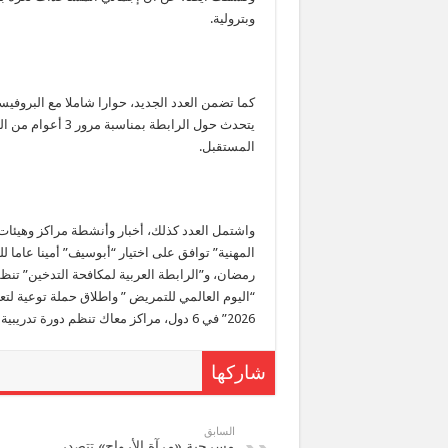
وبترولية.
كما تضمن العدد الجديد، حوارا شاملا مع البروفي
يتحدث حول الرابطة
المستقبل.
واشتمل العدد كذلك، أخبار وأنشطة مراكز وهيئات ال
رمضان، و”الرابطة العربية لمكافحة التدخين” تنظ
“اليوم العالمي للتمريض ” واطلاق حملة توعية لت
2026” في 6 دول، مراكز معاك تنظم دورة تدريبية لتنمية قدرات الأطفال.
شاركها
السابق
مسرحية «مرآة الأرواح» تتصدر