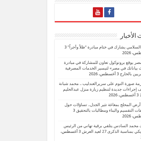
الأخبار
السلامي يشارك في ختام مبادرة “ظلاً وأجراً”
3
، 2026
صر يوقع بروتوكول تعاون للمشاركة في مبادرة
بياناتك في مصر» لتيسير الخدمات المصرفية
يين بالخارج
3 أغسطس، 2026
زمة صورة النوم على سريرالعندليب .. محمد شبانة
إجراءات جديدة لتنظيم زيارة منزل عبدالحليم
3 أغسطس، 2026
أرض المحلج بمغاغة تثير الجدل.. تساؤلات حول
ات التقسيم والبناء ومطالبات بالتحقيق
3
، 2026
 محمد السادس يتلقي برقية تهاني من الرئيس
ي بمناسبة الذكرى 27 لعيد العرش
3 أغسطس،