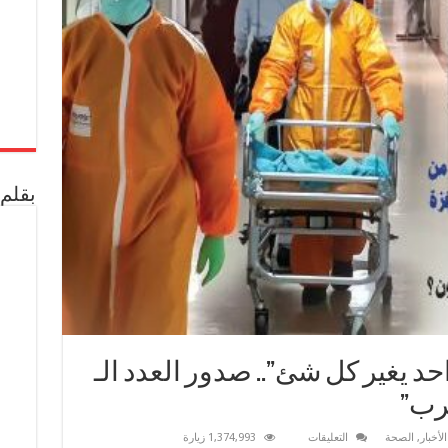
بقلم 
د يغير كل شئ”.. صدور العدد الـ
على
لأخبار
,
الصحة
التعليقات
1,374,993 زيارة