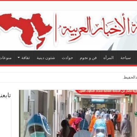
سياحة
المرأه
فن و نجوم
حوادث
شئون دينية
ثقافة
منوعات
لحفيظ.. شراكة فنية ترسم م
تابعن