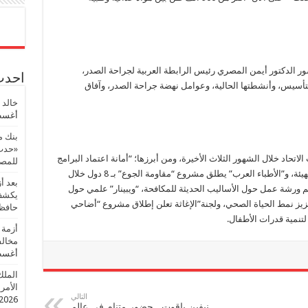
سور الدكتور أيمن المصري رئيس الرابطة العربية لجراحة الصدر،
احدث 
 بمناسبة مرور 3 أعوام من التأسيس، وأنشطتها الحالية، وعوامل نهضة جراحة الصدر، وآفاق
خالد 
أغسطس
بنك م
«حدث 
اتحاد خلال الشهور الثلاث الأخيرة، ومن أبرزها؛ “أمانة اعتماد البرامج
للمصر
المهنية” توافق على اختيار “أبوسيف” أمينا عاما للهيئة، و”الأطباء العرب” يطلق مشروع “مقاومة الجوع” بـ 8 دول خلال
بعد أ
م ورشة عمل حول الأساليب الحديثة للمكافحة، “ويبينار” علمي حول
يكشف 
عزيز نمط الحياة الصحي، ولجنة”الإغاثة تعلن إطلاق مشروع “أضاحي
حافظ
أزمة 
مخالف
أغسطس
الملك
الأمريك
التالي
2026
نيفين ياقوت.. حضور متنامٍ في عالم