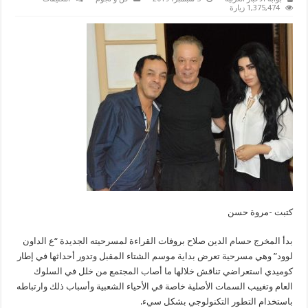
صور..”ع
1,375,474 زيارة
الداون
لود”
مسرحية
تعالج
أزمة
الأخلاق
في
الحارة
الشعبية
مغلقة
كتبت -مروة حسن
بدأ المخرج حسام الدين صلاح بروفات القراءة لمسرحيته الجديدة “ع الداون
لوود” وهي مسرحية تعرض بداية موسم الشتاء المقبل وتدور أحداثها في إطار
كوميدي استعراضي تناقش خلالها ما أصاب المجتمع من خلل في السلوك
العام وتغييب السمات الأصلية خاصة في الأحياء الشعبية وأسباب ذلك وارتباطه
باستخدام التطور التكنولوجي بشكل سيء.