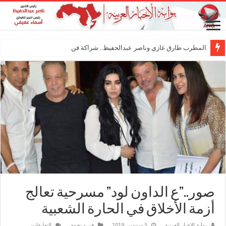
المطرب طارق غازي وناصر عبدالحفيظ.. شراكة فنية ترسم ملامح مستقب
صور..”ع الداون لود” مسرحية تعالج
أزمة الأخلاق في الحارة الشعبية
على
بوابة الاخبار العربية
5 سبتمبر، 2019
فن و نجوم
التعليقات