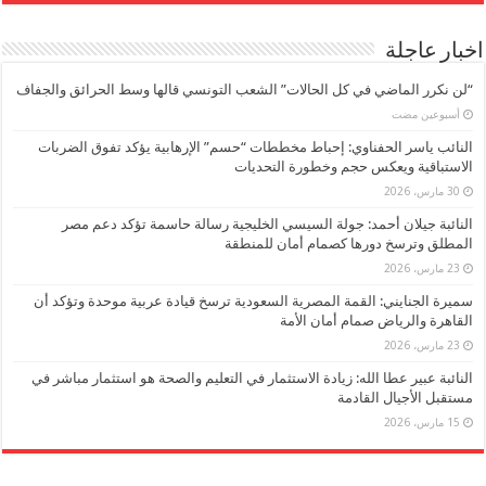
اخبار عاجلة
“لن نكرر الماضي في كل الحالات” الشعب التونسي قالها وسط الحرائق والجفاف
‏أسبوعين مضت
النائب ياسر الحفناوي: إحباط مخططات “حسم” الإرهابية يؤكد تفوق الضربات
الاستباقية ويعكس حجم وخطورة التحديات
30 مارس، 2026
النائبة جيلان أحمد: جولة السيسي الخليجية رسالة حاسمة تؤكد دعم مصر
المطلق وترسخ دورها كصمام أمان للمنطقة
23 مارس، 2026
سميرة الجنايني: القمة المصرية السعودية ترسخ قيادة عربية موحدة وتؤكد أن
القاهرة والرياض صمام أمان الأمة
23 مارس، 2026
النائبة عبير عطا الله: زيادة الاستثمار في التعليم والصحة هو استثمار مباشر في
مستقبل الأجيال القادمة
15 مارس، 2026